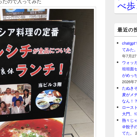
ったので入ってみた
べ歩
最近の
chat
てみた
年7月2
ウォッ
坦坦面セ
がめっ
2026年
たぬきそ
麦がメ
なん！
ロースト
大門、1
熱々じゃ
＠餃子
てた。