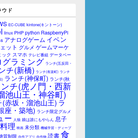
ラウド
WS
kintone(キントーン)
EC-CUBE
l
RaspberryPi
python
PHP
linux
イベン
アナログゲーム
ss
ェット
ゲームマーケ
グルメ
スマホ
ミック
データベー
テレビ番組
ログラミング
ランチ(五反田・
ンチ(新橋)
ランチ(有楽町)
ランチ
ランチ(神保町)
ランチ(秋
田)
ランチ(虎ノ門・西新
溜池山王・神谷町)
(赤坂・溜池山王)
ラ
銀座・築地)
ランチ限定グルメ
ュー
息子
娘は誰にもやらん
人狼
料理
未分類
映画
機械学習・ディープ
食
読書
糖質制限
自作アプリ
自作物