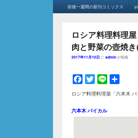
メ
前後一週間の新刊コミックス
y
イ
ン
メ
ニ
ロシア料理料理屋
ュ
ー
肉と野菜の壺焼き(9
2017年11月10日
に
admin
が投稿
F
T
Li
共
a
wi
n
有
ロシア料理料理屋「六本木 バイ
c
tt
e
e
er
六本木 バイカル
b
o