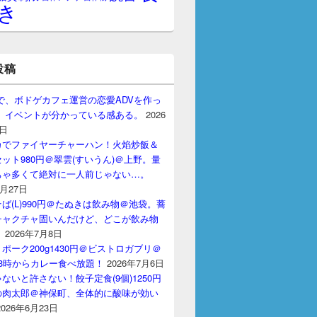
き
投稿
gptで、ボドゲカフェ運営の恋愛ADVを作っ
。 イベントが分かっている感ある。
2026
7日
カでファイヤーチャーハン！火焰炒飯＆
ット980円＠翠雲(すいうん)＠上野。量
ちゃ多くて絶対に一人前じゃない…。
7月27日
ば(L)990円＠たぬきは飲み物＠池袋。蕎
チャクチャ固いんだけど、どこが飲み物
？
2026年7月8日
ポーク200g1430円＠ビストロガブリ＠
3時からカレー食べ放題！
2026年7月6日
ないと許さない！餃子定食(9個)1250円
の肉太郎＠神保町、全体的に酸味が効い
2026年6月23日