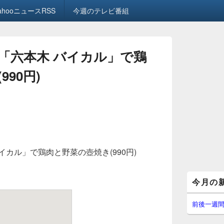
ahooニュースRSS
今週のテレビ番組
「六本木 バイカル」で鶏
90円)
カル」で鶏肉と野菜の壺焼き(990円)
メ
今月の
イ
ン
サ
前後一週
イ
ド