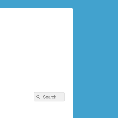
検
検
索:
索