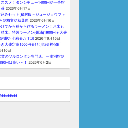
ススメ！タンシチュー1400円＠一番館
十番
2026年6月17日
煮込みセット(猪肘飯＝ジュージョウファ
00円＠柏宴＠秋葉原
2026年6月16日
受けてから粉から作るラーメン！お米も
精米。特製ラーメン(醤油)1900円＋大盛
円＠麺や 七彩＠八丁堀
2026年6月15日
き大盛定食1500円＠ひげ勘＠神保町
6月10日
間営業のソルロンタン専門店、一龍別館＠
980円は高い～！
2026年6月2日
 fddcddhdd