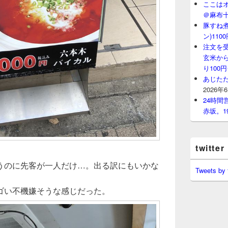
ここはオ
＠麻布
豚すね
ン)11
注文を
玄米から
り100
あじたた
2026年
24時
赤坂。1
twitter
うのに先客が一人だけ…。出る訳にもいかな
Tweets by
ゴい不機嫌そうな感じだった。