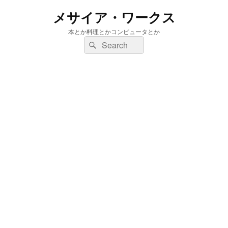
メサイア・ワークス
本とか料理とかコンピュータとか
検
検
索:
索