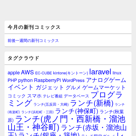
メ
今月の新刊コミックス
イ
ン
サ
前後一週間の新刊コミックス
イ
ド
バ
タグクラウド
ー
ウ
laravel
AWS
apple
ィ
linux
kintone(キントーン)
EC-CUBE
ジ
アナログゲーム
RaspberryPi
python
PHP
WordPress
ェ
イベント
ガジェット
ゲームマーケット
グルメ
ッ
プログラ
ト
スマホ
コミック
データベース
テレビ番組
エ
ミング
ランチ(新橋)
ランチ(五反田・大崎)
ランチ
リ
ランチ(神保町)
ア
ランチ(秋葉
(有楽町)
ランチ(浜松町・三田)
ランチ(虎ノ門・西新橋・溜池
原)
山王・神谷町)
ランチ(赤坂・溜池山
レ
王)
ランチ(銀座・築地)