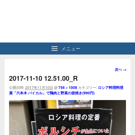
メニュー
画
次へ →
像
2017-11-10 12.51.00_R
ナ
ビ
公開日時:
2017年11月10日
@
756 × 1008
カテゴリー:
ロシア料理料理
屋「六本木 バイカル」で鶏肉と野菜の壺焼き(990円)
ゲ
ー
シ
ョ
ン