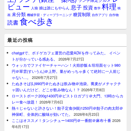
ランチ限定グルメ
料理
ビュー
息子
投資
娘は誰にもやらん
人狼
数学
映
未分類
糖質制限
画
自作アプリ
自作物
機械学習・ディープラーニング
食べ歩き
読書
最近の投稿
chatgptで、ボドゲカフェ運営の恋愛ADVを作ってみた。 イベン
トが分かっている感ある。
2026年7月27日
ウォッカでファイヤーチャーハン！火焰炒飯＆坦坦面セット980
円＠翠雲(すいうん)＠上野。量がめっちゃ多くて絶対に一人前じ
ゃない…。
2026年7月27日
たぬきそば(L)990円＠たぬきは飲み物＠池袋。蕎麦がメチャクチ
ャ固いんだけど、どこが飲み物なん！？
2026年7月8日
ローストポーク200g1430円＠ビストロガブリ＠大門、13時からカ
レー食べ放題！
2026年7月6日
熱々じゃないと許さない！餃子定食(9個)1250円＠餃子の肉太郎＠
神保町、全体的に酸味が効いてた。
2026年6月23日
ここはオススメ！タンシチュー1400円＠一番館＠麻布十番
2026
年6月17日