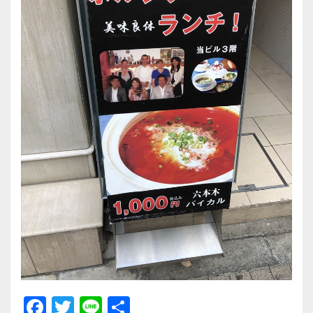
F
T
Li
共