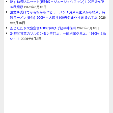
豚すね煮込みセット(猪肘飯＝ジュージョウファン)1100円＠柏宴
＠秋葉原
2026年6月16日
注文を受けてから粉から作るラーメン！お米も玄米から精米。特
製ラーメン(醤油)1900円＋大盛り100円＠麺や 七彩＠八丁堀
2026
年6月15日
あじたたき大盛定食1500円＠ひげ勘＠神保町
2026年6月10日
24時間営業のソルロンタン専門店、一龍別館＠赤坂。1980円は高
い～！
2026年6月2日