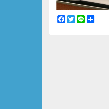
F
T
Li
共
a
wi
n
有
c
tt
e
e
er
b
o
o
k