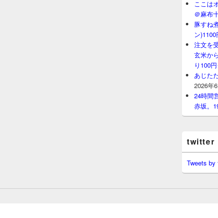
ここはオ
＠麻布
豚すね
ン)11
注文を
玄米から
り100
あじたた
2026年
24時
赤坂。1
twitter
Tweets by