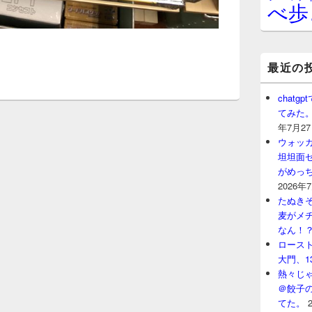
べ歩
最近の
chat
てみた
年7月2
ウォッ
坦坦面セ
がめっ
2026年
たぬきそ
麦がメ
なん！
ロースト
大門、1
熱々じゃ
＠餃子
てた。