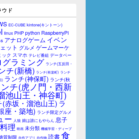
ラウド
WS
kintone(キントーン)
EC-CUBE
l
RaspberryPi
python
PHP
linux
イベン
アナログゲーム
ss
ェット
ゲームマーケ
グルメ
スマホ
ミック
データベー
テレビ番組
ログラミング
ランチ(五反田・
ンチ(新橋)
ランチ(有楽町)
ランチ
ランチ(神保町)
ランチ(秋
田)
ランチ(虎ノ門・西新
溜池山王・神谷町)
(赤坂・溜池山王)
ラ
銀座・築地)
ランチ限定グルメ
ュー
息子
娘は誰にもやらん
人狼
料理
未分類
映画
機械学習・ディープ
食
読書
糖質制限
自作アプリ
自作物