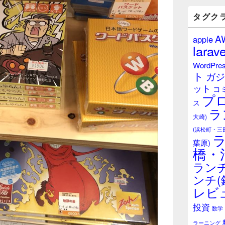
バ
ー
タグク
ウ
ィ
A
apple
ジ
larave
ェ
ッ
WordPre
ト
ト
ガジ
エ
ット
リ
コ
プ
ア
ス
ラ
大崎)
(浜松町・三
葉原)
橋・
ランチ
ンチ(
レビ
投資
数学
ラーニング