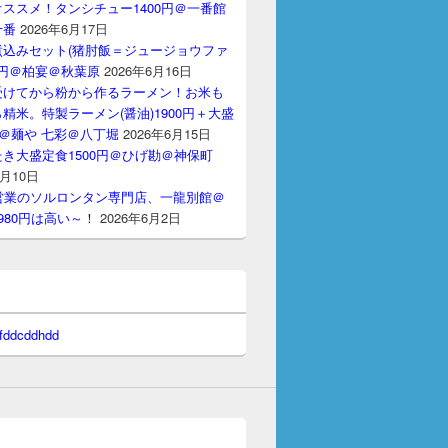
ススメ！タンシチュー1400円＠一番館
十番
2026年6月17日
煮込みセット(猪肘飯＝ジュージョウファ
00円＠柏宴＠秋葉原
2026年6月16日
受けてから粉から作るラーメン！お米も
精米。特製ラーメン(醤油)1900円＋大盛
円＠麺や 七彩＠八丁堀
2026年6月15日
き大盛定食1500円＠ひげ勘＠神保町
6月10日
間営業のソルロンタン専門店、一龍別館＠
980円は高い～！
2026年6月2日
 fddcddhdd