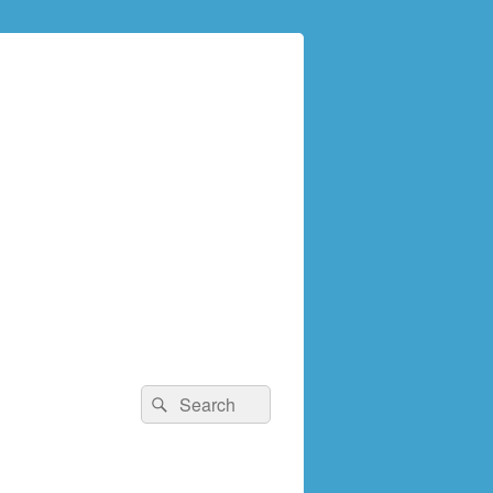
検
検
索:
索