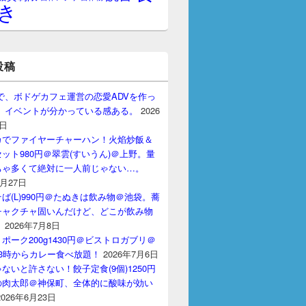
き
投稿
gptで、ボドゲカフェ運営の恋愛ADVを作っ
。 イベントが分かっている感ある。
2026
7日
カでファイヤーチャーハン！火焰炒飯＆
ット980円＠翠雲(すいうん)＠上野。量
ちゃ多くて絶対に一人前じゃない…。
7月27日
ば(L)990円＠たぬきは飲み物＠池袋。蕎
チャクチャ固いんだけど、どこが飲み物
？
2026年7月8日
ポーク200g1430円＠ビストロガブリ＠
3時からカレー食べ放題！
2026年7月6日
ないと許さない！餃子定食(9個)1250円
の肉太郎＠神保町、全体的に酸味が効い
2026年6月23日