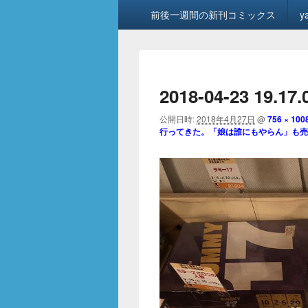
メ
前後一週間の新刊コミックス
y
イ
ン
メ
ニ
ュ
2018-04-23 19.17
ー
公開日時:
2018年4月27日
@
756 × 100
行ってきた。「娘は誰にもやらん」も売