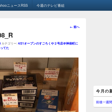
ahooニュースRSS
今週のテレビ番組
画
← 前へ
像
.08_R
ナ
ビ
8
カテゴリー:
4/21オープンのすごろくや２号店＠神保町に
ゲ
ってた
ー
シ
ョ
ン
メ
今月の
イ
ン
サ
前後一週
イ
ド