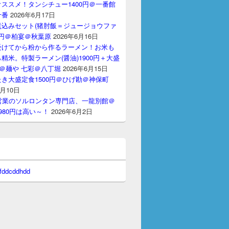
ススメ！タンシチュー1400円＠一番館
十番
2026年6月17日
煮込みセット(猪肘飯＝ジュージョウファ
00円＠柏宴＠秋葉原
2026年6月16日
受けてから粉から作るラーメン！お米も
精米。特製ラーメン(醤油)1900円＋大盛
円＠麺や 七彩＠八丁堀
2026年6月15日
き大盛定食1500円＠ひげ勘＠神保町
6月10日
間営業のソルロンタン専門店、一龍別館＠
980円は高い～！
2026年6月2日
 fddcddhdd