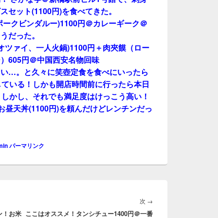
セット(1100円)を食べてきた。
ークビンダルー)1100円＠カレーギーク＠
そうだった。
オツァイ、一人火鍋)1100円＋肉夾饃（ロー
）605円＠中国西安名物回味
たい…。と久々に笑壺定食を食べにいったら
0円)している！しかも開店時間前に行ったら本日
。しかし、それでも満足度はけっこう高い！
お昼天丼(1100円)を頼んだけどレンチンだっ
min
パーマリンク
次
次
→
ン！お米
ここはオススメ！タンシチュー1400円＠一番
の