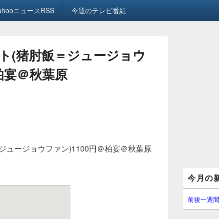
ahooニュースRSS
今週のテレビ番組
ト(猪肘飯＝ジュージョウ
＠柏宴＠秋葉原
ジュージョウファン)1100円＠柏宴＠秋葉原
メ
今月の
イ
ン
サ
前後一週
イ
ド