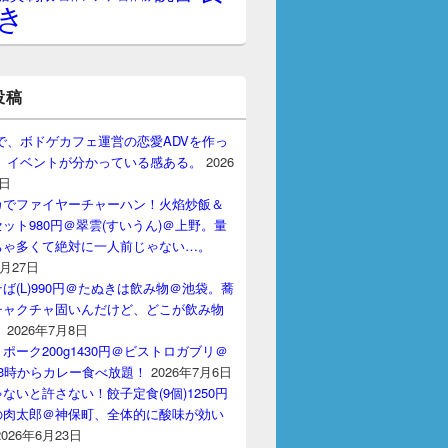
き
投稿
gptで、ボドゲカフェ運営の恋愛ADVを作っ
。 イベントが分かっている感ある。
2026
7日
カでファイヤーチャーハン！火焰炒飯＆
ット980円＠翠雲(すいうん)＠上野。量
ちゃ多くて絶対に一人前じゃない…。
7月27日
ば(L)990円＠たぬきは飲み物＠池袋。蕎
チャクチャ固いんだけど、どこが飲み物
？
2026年7月8日
ポーク200g1430円＠ビストロガブリ＠
3時からカレー食べ放題！
2026年7月6日
ないと許さない！餃子定食(9個)1250円
の肉太郎＠神保町、全体的に酸味が効い
2026年6月23日