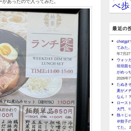
ーがあったので入ってみた。
べ歩
最近の
chat
てみた
年7月2
ウォッ
坦坦面セ
がめっ
2026年
たぬきそ
麦がメ
なん！
ロースト
大門、1
熱々じゃ
＠餃子
てた。