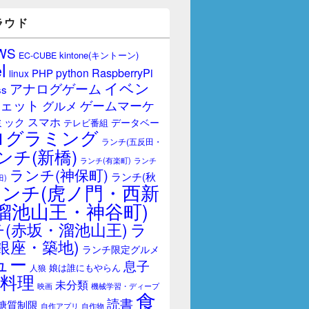
ラウド
WS
kintone(キントーン)
EC-CUBE
l
RaspberryPi
python
PHP
linux
イベン
アナログゲーム
ss
ェット
ゲームマーケ
グルメ
スマホ
ミック
データベー
テレビ番組
ログラミング
ランチ(五反田・
ンチ(新橋)
ランチ(有楽町)
ランチ
ランチ(神保町)
ランチ(秋
田)
ランチ(虎ノ門・西新
溜池山王・神谷町)
(赤坂・溜池山王)
ラ
銀座・築地)
ランチ限定グルメ
ュー
息子
娘は誰にもやらん
人狼
料理
未分類
映画
機械学習・ディープ
食
読書
糖質制限
自作アプリ
自作物