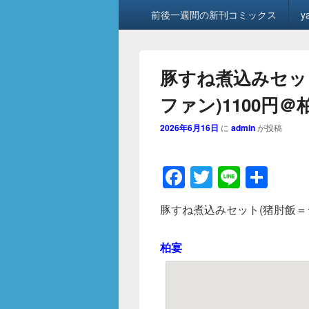
メ
前後一週間の新刊コミックス
y
イ
ン
メ
ニ
豚すね煮込みセッ
ュ
ー
ファン)1100円
2026年6月16日
に
admin
が投稿
F
T
Li
共
a
wi
n
有
豚すね煮込みセット(猪肘飯＝
c
tt
e
e
er
柏宴
b
o