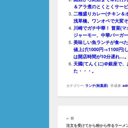
＆アラ煮のとくとくサービス
二種盛りカレー(チキン＆ポ
浅草橋。ワンオペで大変
川崎でガチ中華！ 冒菜(マ
ジャーモー、中華バーガー
美味しい魚ランチが食べ
値上げ(1000円→110
は開店時間が10分遅れ…
天國(てんくに)＠銀座で、
た・・・。
カテゴリー:
ランチ(秋葉原)
作成者:
ad
投
稿
前
←
前
ナ
注文を受けてから粉から作るラーメ
の