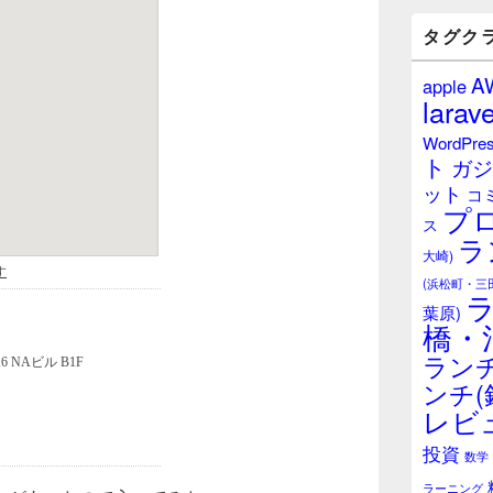
バ
ー
タグク
ウ
ィ
A
apple
ジ
larave
ェ
ッ
WordPre
ト
ト
ガジ
エ
ット
リ
コ
プ
ア
ス
ラ
大崎)
(浜松町・三
葉原)
橋・
ランチ
ンチ(
レビ
投資
数学
ラーニング