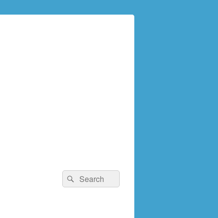
検
検
索:
索