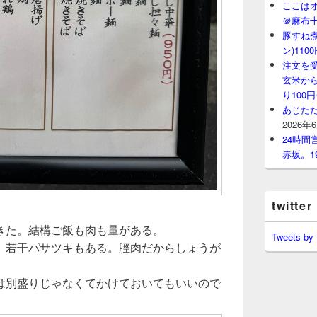
ここはオ
＠麻布
豚すね
ン)11
注文を
玄米から
り100
あじたた
2026年
24時
赤坂。1
twitter
きた。結構ご飯も肉も量がある。
Tweets by
、若干パサツキもある。脛肉だからしょうが
は別盛りじゃなくてかけておいてもいいので