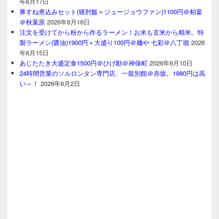
年6月17日
豚すね煮込みセット(猪肘飯＝ジュージョウファン)1100円＠柏宴
＠秋葉原
2026年6月16日
注文を受けてから粉から作るラーメン！お米も玄米から精米。特
製ラーメン(醤油)1900円＋大盛り100円＠麺や 七彩＠八丁堀
2026
年6月15日
あじたたき大盛定食1500円＠ひげ勘＠神保町
2026年6月10日
24時間営業のソルロンタン専門店、一龍別館＠赤坂。1980円は高
い～！
2026年6月2日