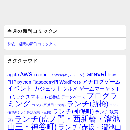
メ
今月の新刊コミックス
イ
ン
サ
前後一週間の新刊コミックス
イ
ド
バ
タグクラウド
ー
ウ
laravel
AWS
apple
ィ
linux
kintone(キントーン)
EC-CUBE
ジ
アナログゲーム
RaspberryPi
python
PHP
WordPress
ェ
イベント
ガジェット
ゲームマーケット
グルメ
ッ
プログラ
ト
スマホ
コミック
データベース
テレビ番組
エ
ミング
ランチ(新橋)
ランチ(五反田・大崎)
ランチ
リ
ランチ(神保町)
ア
ランチ(秋葉
(有楽町)
ランチ(浜松町・三田)
ランチ(虎ノ門・西新橋・溜池
原)
山王・神谷町)
ランチ(赤坂・溜池山