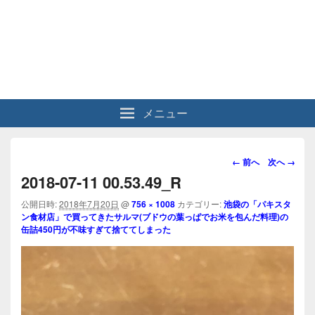
メニュー
画
← 前へ
次へ →
像
2018-07-11 00.53.49_R
ナ
ビ
公開日時:
2018年7月20日
@
756 × 1008
カテゴリー:
池袋の「パキスタ
ン食材店」で買ってきたサルマ(ブドウの葉っぱでお米を包んだ料理)の
ゲ
缶詰450円が不味すぎて捨ててしまった
ー
シ
ョ
ン