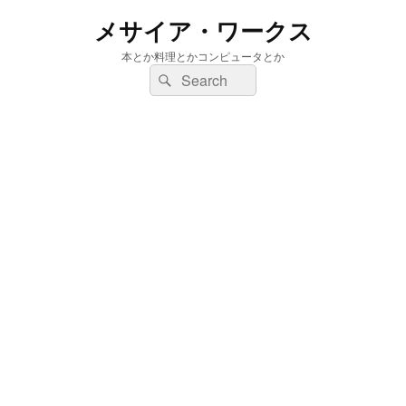
メサイア・ワークス
本とか料理とかコンピュータとか
検
検
索:
索