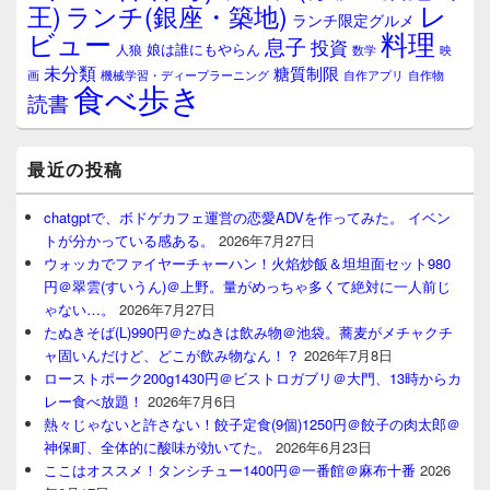
レ
王)
ランチ(銀座・築地)
ランチ限定グルメ
料理
ビュー
息子
投資
娘は誰にもやらん
人狼
数学
映
未分類
糖質制限
画
自作アプリ
自作物
機械学習・ディープラーニング
食べ歩き
読書
最近の投稿
chatgptで、ボドゲカフェ運営の恋愛ADVを作ってみた。 イベン
トが分かっている感ある。
2026年7月27日
ウォッカでファイヤーチャーハン！火焰炒飯＆坦坦面セット980
円＠翠雲(すいうん)＠上野。量がめっちゃ多くて絶対に一人前じ
ゃない…。
2026年7月27日
たぬきそば(L)990円＠たぬきは飲み物＠池袋。蕎麦がメチャクチ
ャ固いんだけど、どこが飲み物なん！？
2026年7月8日
ローストポーク200g1430円＠ビストロガブリ＠大門、13時からカ
レー食べ放題！
2026年7月6日
熱々じゃないと許さない！餃子定食(9個)1250円＠餃子の肉太郎＠
神保町、全体的に酸味が効いてた。
2026年6月23日
ここはオススメ！タンシチュー1400円＠一番館＠麻布十番
2026