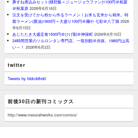
豚すね煮込みセット(猪肘飯＝ジュージョウファン)1100円＠柏宴
＠秋葉原
2026年6月16日
注文を受けてから粉から作るラーメン！お米も玄米から精米。特
製ラーメン(醤油)1900円＋大盛り100円＠麺や 七彩＠八丁堀
2026
年6月15日
あじたたき大盛定食1500円＠ひげ勘＠神保町
2026年6月10日
24時間営業のソルロンタン専門店、一龍別館＠赤坂。1980円は高
い～！
2026年6月2日
twitter
Tweets by fddcddhdd
前後30日の新刊コミックス
http://www.messiahworks.com/comics/