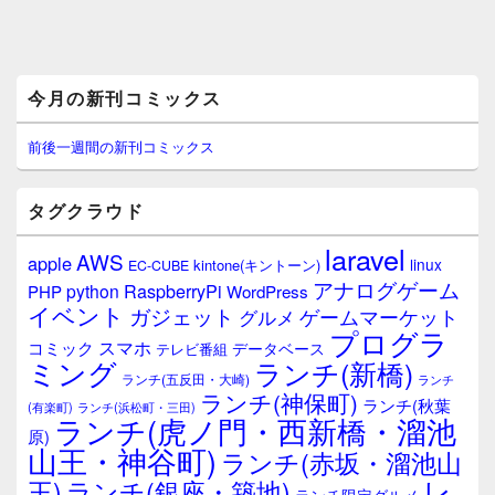
メ
今月の新刊コミックス
イ
ン
サ
前後一週間の新刊コミックス
イ
ド
バ
タグクラウド
ー
ウ
laravel
AWS
apple
ィ
linux
kintone(キントーン)
EC-CUBE
ジ
アナログゲーム
RaspberryPi
python
PHP
WordPress
ェ
イベント
ガジェット
ゲームマーケット
グルメ
ッ
プログラ
ト
スマホ
コミック
データベース
テレビ番組
エ
ミング
ランチ(新橋)
ランチ(五反田・大崎)
ランチ
リ
ランチ(神保町)
ア
ランチ(秋葉
(有楽町)
ランチ(浜松町・三田)
ランチ(虎ノ門・西新橋・溜池
原)
山王・神谷町)
ランチ(赤坂・溜池山
レ
王)
ランチ(銀座・築地)