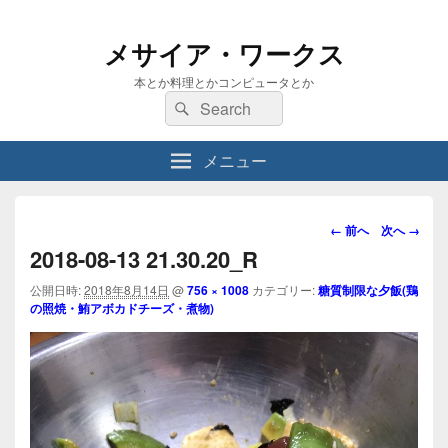
メサイア・ワークス
本とか料理とかコンピュータとか
検
検
索:
索
メニュー
画
← 前へ
次へ →
像
2018-08-13 21.30.20_R
ナ
ビ
公開日時:
2018年8月14日
@
756 × 1008
カテゴリー:
糖質制限な夕飯(鶏
の照焼・鮪アボカドチーズ・煮物)
ゲ
ー
シ
ョ
ン