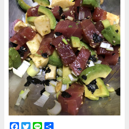
F
T
Li
共