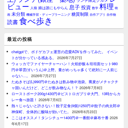
ランチ限定グルメ
料理
ビュー
息子
投資
娘は誰にもやらん
人狼
数学
映
未分類
糖質制限
画
自作アプリ
自作物
機械学習・ディープラーニング
食べ歩き
読書
最近の投稿
chatgptで、ボドゲカフェ運営の恋愛ADVを作ってみた。 イベン
トが分かっている感ある。
2026年7月27日
ウォッカでファイヤーチャーハン！火焰炒飯＆坦坦面セット980
円＠翠雲(すいうん)＠上野。量がめっちゃ多くて絶対に一人前じ
ゃない…。
2026年7月27日
たぬきそば(L)990円＠たぬきは飲み物＠池袋。蕎麦がメチャクチ
ャ固いんだけど、どこが飲み物なん！？
2026年7月8日
ローストポーク200g1430円＠ビストロガブリ＠大門、13時からカ
レー食べ放題！
2026年7月6日
熱々じゃないと許さない！餃子定食(9個)1250円＠餃子の肉太郎＠
神保町、全体的に酸味が効いてた。
2026年6月23日
ここはオススメ！タンシチュー1400円＠一番館＠麻布十番
2026
年6月17日