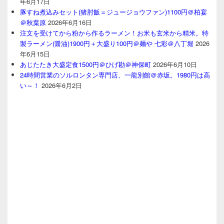
年6月17日
豚すね煮込みセット(猪肘飯＝ジュージョウファン)1100円＠柏宴
＠秋葉原
2026年6月16日
注文を受けてから粉から作るラーメン！お米も玄米から精米。特
製ラーメン(醤油)1900円＋大盛り100円＠麺や 七彩＠八丁堀
2026
年6月15日
あじたたき大盛定食1500円＠ひげ勘＠神保町
2026年6月10日
24時間営業のソルロンタン専門店、一龍別館＠赤坂。1980円は高
い～！
2026年6月2日