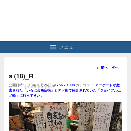
メニュー
画
← 前へ
次へ →
像
a (18)_R
ナ
ビ
公開日時:
2018年10月26日
@
756 × 1008
カテゴリー:
アーケードが撤
去された「いろは会商店街」とアド街で紹介されていた「ジョイフル三
ゲ
ノ輪」に行ってきた。
ー
シ
ョ
ン