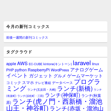
メ
今月の新刊コミックス
イ
ン
サ
前後一週間の新刊コミックス
イ
ド
バ
タグクラウド
ー
ウ
laravel
AWS
apple
ィ
linux
kintone(キントーン)
EC-CUBE
ジ
アナログゲーム
RaspberryPi
python
PHP
WordPress
ェ
イベント
ガジェット
ゲームマーケット
グルメ
ッ
プログラ
ト
スマホ
コミック
データベース
テレビ番組
エ
ミング
ランチ(新橋)
ランチ(五反田・大崎)
ランチ
リ
ランチ(神保町)
ア
ランチ(秋葉
(有楽町)
ランチ(浜松町・三田)
ランチ(虎ノ門・西新橋・溜池
原)
山王・神谷町)
ランチ(赤坂・溜池山