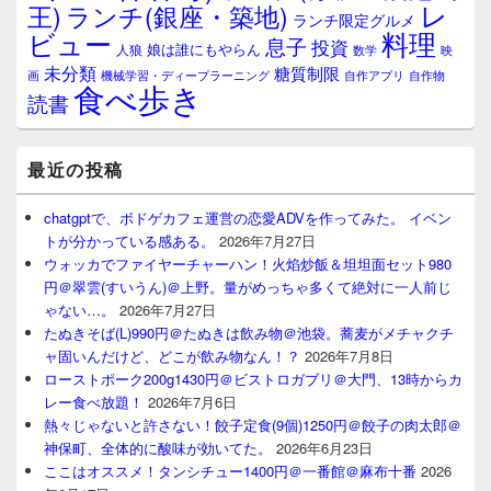
レ
王)
ランチ(銀座・築地)
ランチ限定グルメ
料理
ビュー
息子
投資
娘は誰にもやらん
人狼
数学
映
未分類
糖質制限
画
自作アプリ
自作物
機械学習・ディープラーニング
食べ歩き
読書
最近の投稿
chatgptで、ボドゲカフェ運営の恋愛ADVを作ってみた。 イベン
トが分かっている感ある。
2026年7月27日
ウォッカでファイヤーチャーハン！火焰炒飯＆坦坦面セット980
円＠翠雲(すいうん)＠上野。量がめっちゃ多くて絶対に一人前じ
ゃない…。
2026年7月27日
たぬきそば(L)990円＠たぬきは飲み物＠池袋。蕎麦がメチャクチ
ャ固いんだけど、どこが飲み物なん！？
2026年7月8日
ローストポーク200g1430円＠ビストロガブリ＠大門、13時からカ
レー食べ放題！
2026年7月6日
熱々じゃないと許さない！餃子定食(9個)1250円＠餃子の肉太郎＠
神保町、全体的に酸味が効いてた。
2026年6月23日
ここはオススメ！タンシチュー1400円＠一番館＠麻布十番
2026