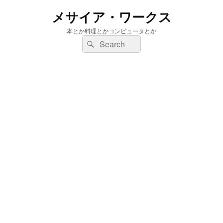
メサイア・ワークス
本とか料理とかコンピュータとか
検
検
索:
索