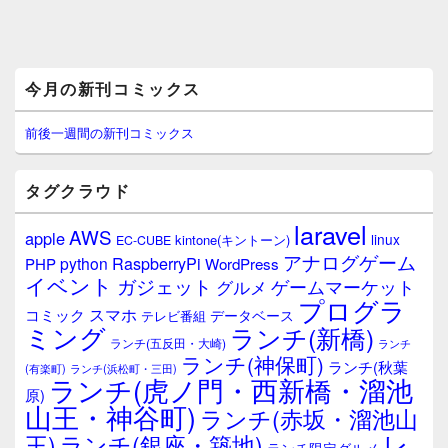
メ
今月の新刊コミックス
イ
ン
サ
前後一週間の新刊コミックス
イ
ド
バ
タグクラウド
ー
ウ
laravel
AWS
apple
ィ
linux
kintone(キントーン)
EC-CUBE
ジ
アナログゲーム
RaspberryPi
python
PHP
WordPress
ェ
イベント
ガジェット
ゲームマーケット
グルメ
ッ
プログラ
ト
スマホ
コミック
データベース
テレビ番組
エ
ミング
ランチ(新橋)
ランチ(五反田・大崎)
ランチ
リ
ランチ(神保町)
ア
ランチ(秋葉
(有楽町)
ランチ(浜松町・三田)
ランチ(虎ノ門・西新橋・溜池
原)
山王・神谷町)
ランチ(赤坂・溜池山
レ
王)
ランチ(銀座・築地)