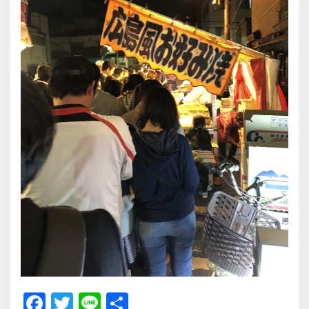
F
T
Li
共