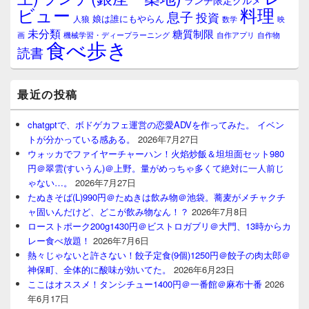
ランチ限定グルメ
料理
ビュー
息子
投資
娘は誰にもやらん
人狼
数学
映
未分類
糖質制限
画
自作アプリ
自作物
機械学習・ディープラーニング
食べ歩き
読書
最近の投稿
chatgptで、ボドゲカフェ運営の恋愛ADVを作ってみた。 イベン
トが分かっている感ある。
2026年7月27日
ウォッカでファイヤーチャーハン！火焰炒飯＆坦坦面セット980
円＠翠雲(すいうん)＠上野。量がめっちゃ多くて絶対に一人前じ
ゃない…。
2026年7月27日
たぬきそば(L)990円＠たぬきは飲み物＠池袋。蕎麦がメチャクチ
ャ固いんだけど、どこが飲み物なん！？
2026年7月8日
ローストポーク200g1430円＠ビストロガブリ＠大門、13時からカ
レー食べ放題！
2026年7月6日
熱々じゃないと許さない！餃子定食(9個)1250円＠餃子の肉太郎＠
神保町、全体的に酸味が効いてた。
2026年6月23日
ここはオススメ！タンシチュー1400円＠一番館＠麻布十番
2026
年6月17日