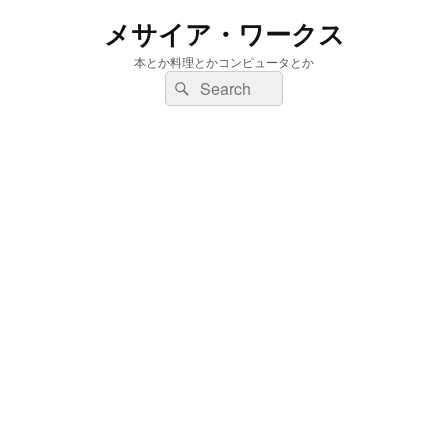
メサイア・ワークス
本とか料理とかコンピュータとか
検
検
索:
索