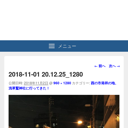
メニュー
画
← 前へ
次へ →
像
2018-11-01 20.12.25_1280
ナ
ビ
公開日時:
2018年11月2日
@
960 × 1280
カテゴリー:
酉の市発祥の地、
浅草鷲神社に行ってきた！
ゲ
ー
シ
ョ
ン