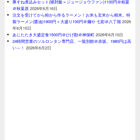
豚すね煮込みセット(猪肘飯＝ジュージョウファン)1100円＠柏宴
＠秋葉原
2026年6月16日
注文を受けてから粉から作るラーメン！お米も玄米から精米。特
製ラーメン(醤油)1900円＋大盛り100円＠麺や 七彩＠八丁堀
2026
年6月15日
あじたたき大盛定食1500円＠ひげ勘＠神保町
2026年6月10日
24時間営業のソルロンタン専門店、一龍別館＠赤坂。1980円は高
い～！
2026年6月2日