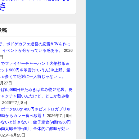
き
投稿
gptで、ボドゲカフェ運営の恋愛ADVを作っ
。 イベントが分かっている感ある。
2026
7日
カでファイヤーチャーハン！火焰炒飯＆
ット980円＠翠雲(すいうん)＠上野。量
ちゃ多くて絶対に一人前じゃない…。
7月27日
ば(L)990円＠たぬきは飲み物＠池袋。蕎
チャクチャ固いんだけど、どこが飲み物
？
2026年7月8日
ポーク200g1430円＠ビストロガブリ＠
3時からカレー食べ放題！
2026年7月6日
ないと許さない！餃子定食(9個)1250円
の肉太郎＠神保町、全体的に酸味が効い
2026年6月23日