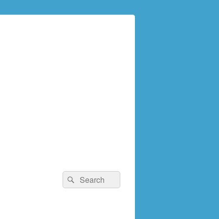
検
検
索:
索