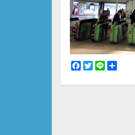
F
T
Li
共
a
wi
n
有
c
tt
e
e
er
b
o
o
k