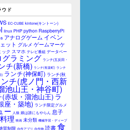
ラウド
WS
kintone(キントーン)
EC-CUBE
l
RaspberryPi
python
PHP
linux
イベン
アナログゲーム
ss
ェット
ゲームマーケ
グルメ
スマホ
ミック
データベー
テレビ番組
ログラミング
ランチ(五反田・
ンチ(新橋)
ランチ(有楽町)
ランチ
ランチ(神保町)
ランチ(秋
田)
ランチ(虎ノ門・西新
溜池山王・神谷町)
(赤坂・溜池山王)
ラ
銀座・築地)
ランチ限定グルメ
ュー
息子
娘は誰にもやらん
人狼
料理
未分類
映画
機械学習・ディープ
食
読書
糖質制限
自作アプリ
自作物