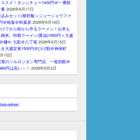
ススメ！タンシチュー1400円＠一番館
十番
2026年6月17日
煮込みセット(猪肘飯＝ジュージョウファ
00円＠柏宴＠秋葉原
2026年6月16日
受けてから粉から作るラーメン！お米も
精米。特製ラーメン(醤油)1900円＋大盛
円＠麺や 七彩＠八丁堀
2026年6月15日
き大盛定食1500円＠ひげ勘＠神保町
6月10日
間営業のソルロンタン専門店、一龍別館＠
980円は高い～！
2026年6月2日
 fddcddhdd