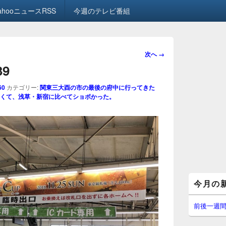
ahooニュースRSS
今週のテレビ番組
画
次へ →
像
39
ナ
ビ
60
カテゴリー:
関東三大酉の市の最後の府中に行ってきた
ゲ
くて、浅草・新宿に比べてショボかった。
ー
シ
ョ
ン
メ
今月の
イ
ン
サ
前後一週
イ
ド