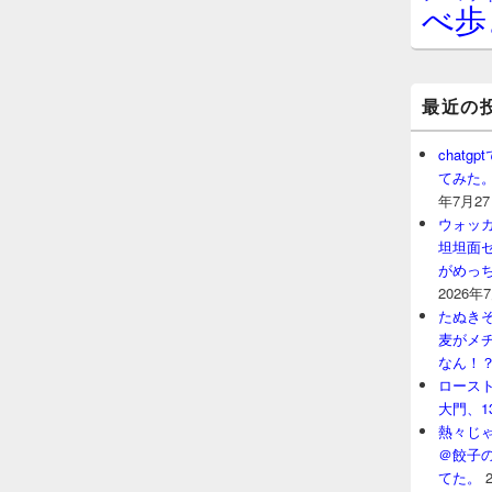
べ歩
最近の
chat
てみた
年7月2
ウォッ
坦坦面セ
がめっ
2026年
たぬきそ
麦がメ
なん！
ロースト
大門、1
熱々じゃ
＠餃子
てた。