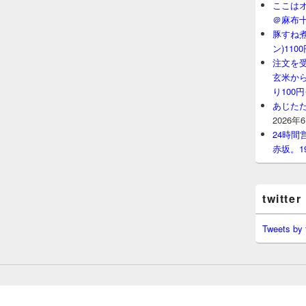
ここはオ
＠麻布
豚すね
ン)11
注文を
玄米から
り100
あじたた
2026年
24時
赤坂。1
twitter
Tweets by