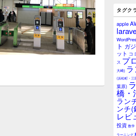
バ
ー
タグク
ウ
ィ
A
apple
ジ
larave
ェ
ッ
WordPre
ト
ト
ガジ
エ
ット
リ
コ
プ
ア
ス
ラ
大崎)
(浜松町・三
葉原)
橋・
ランチ
ンチ(
レビ
投資
数学
ラーニング