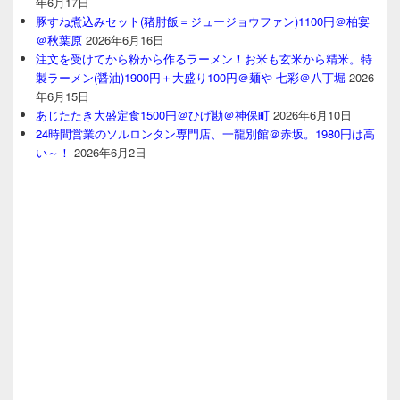
年6月17日
豚すね煮込みセット(猪肘飯＝ジュージョウファン)1100円＠柏宴
＠秋葉原
2026年6月16日
注文を受けてから粉から作るラーメン！お米も玄米から精米。特
製ラーメン(醤油)1900円＋大盛り100円＠麺や 七彩＠八丁堀
2026
年6月15日
あじたたき大盛定食1500円＠ひげ勘＠神保町
2026年6月10日
24時間営業のソルロンタン専門店、一龍別館＠赤坂。1980円は高
い～！
2026年6月2日