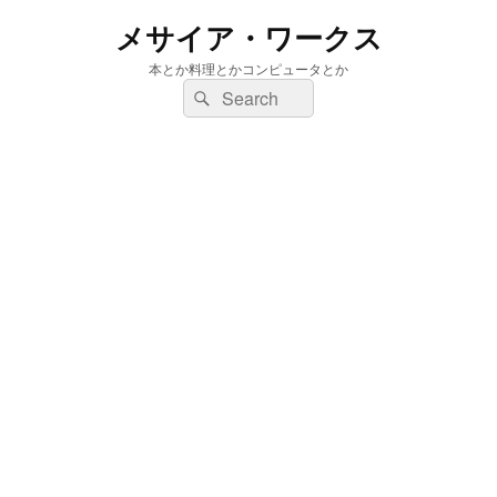
メサイア・ワークス
本とか料理とかコンピュータとか
検
検
索:
索