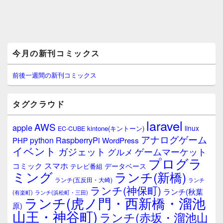
メ
今月の新刊コミックス
イ
ン
サ
前後一週間の新刊コミックス
イ
ド
バ
タグクラウド
ー
ウ
laravel
AWS
apple
ィ
linux
kintone(キントーン)
EC-CUBE
ジ
アナログゲーム
RaspberryPi
python
PHP
WordPress
ェ
イベント
ガジェット
ゲームマーケット
グルメ
ッ
プログラ
ト
スマホ
コミック
データベース
テレビ番組
エ
ミング
ランチ(新橋)
ランチ(五反田・大崎)
ランチ
リ
ランチ(神保町)
ア
ランチ(秋葉
(有楽町)
ランチ(浜松町・三田)
ランチ(虎ノ門・西新橋・溜池
原)
山王・神谷町)
ランチ(赤坂・溜池山