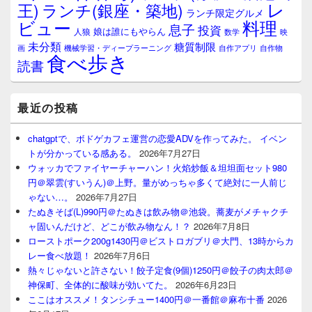
レ
王)
ランチ(銀座・築地)
ランチ限定グルメ
料理
ビュー
息子
投資
娘は誰にもやらん
人狼
数学
映
未分類
糖質制限
画
自作アプリ
自作物
機械学習・ディープラーニング
食べ歩き
読書
最近の投稿
chatgptで、ボドゲカフェ運営の恋愛ADVを作ってみた。 イベン
トが分かっている感ある。
2026年7月27日
ウォッカでファイヤーチャーハン！火焰炒飯＆坦坦面セット980
円＠翠雲(すいうん)＠上野。量がめっちゃ多くて絶対に一人前じ
ゃない…。
2026年7月27日
たぬきそば(L)990円＠たぬきは飲み物＠池袋。蕎麦がメチャクチ
ャ固いんだけど、どこが飲み物なん！？
2026年7月8日
ローストポーク200g1430円＠ビストロガブリ＠大門、13時からカ
レー食べ放題！
2026年7月6日
熱々じゃないと許さない！餃子定食(9個)1250円＠餃子の肉太郎＠
神保町、全体的に酸味が効いてた。
2026年6月23日
ここはオススメ！タンシチュー1400円＠一番館＠麻布十番
2026