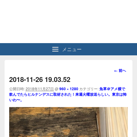
メニュー
画
← 前へ
像
2018-11-26 19.03.52
ナ
ビ
公開日時:
2018年11月27日
@
960 × 1280
カテゴリー:
魚草＠アメ横で
飲んでたらヒルナンデスに取材された！来週火曜放送らしい。東京は怖
ゲ
いわ〜。
ー
シ
ョ
ン