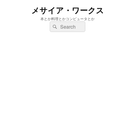
メサイア・ワークス
本とか料理とかコンピュータとか
検
検
索:
索