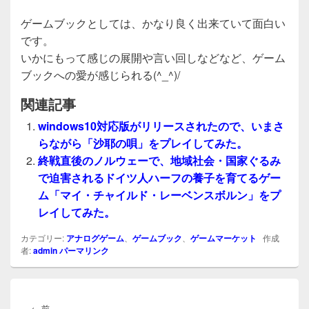
ゲームブックとしては、かなり良く出来ていて面白い
です。
いかにもって感じの展開や言い回しなどなど、ゲーム
ブックへの愛が感じられる(^_^)/
関連記事
windows10対応版がリリースされたので、いまさ
らながら「沙耶の唄」をプレイしてみた。
終戦直後のノルウェーで、地域社会・国家ぐるみ
で迫害されるドイツ人ハーフの養子を育てるゲー
ム「マイ・チャイルド・レーベンスボルン」をプ
レイしてみた。
カテゴリー:
アナログゲーム
、
ゲームブック
、
ゲームマーケット
作成
者:
admin
パーマリンク
投
稿
前
←
前