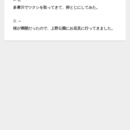
ナ
多摩川でツクシを取ってきて、卵とじにしてみた。
の
ビ
投
ゲ
次
次
→
稿:
ー
桜が満開だったので、上野公園にお花見に行ってきました。
の
シ
投
ョ
稿:
ン