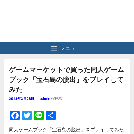
メニュー
ゲームマーケットで買った同人ゲーム
ブック「宝石島の脱出」をプレイして
みた
2013年3月28日
に
admin
が投稿
F
T
Li
共
a
wi
n
有
同人ゲームブック「宝石島の脱出」をプレイしてみた