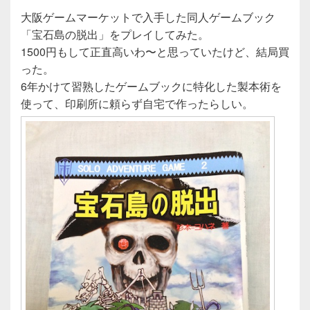
c
tt
e
e
er
大阪ゲームマーケットで入手した同人ゲームブック
「宝石島の脱出」をプレイしてみた。
b
1500円もして正直高いわ〜と思っていたけど、結局買
o
った。
o
6年かけて習熟したゲームブックに特化した製本術を
使って、印刷所に頼らず自宅で作ったらしい。
k