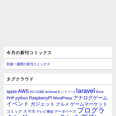
メ
今月の新刊コミックス
イ
ン
サ
前後一週間の新刊コミックス
イ
ド
バ
タグクラウド
ー
ウ
laravel
AWS
apple
ィ
linux
kintone(キントーン)
EC-CUBE
ジ
アナログゲーム
RaspberryPi
python
PHP
WordPress
ェ
イベント
ガジェット
ゲームマーケット
グルメ
ッ
プログラ
ト
スマホ
コミック
データベース
テレビ番組
エ