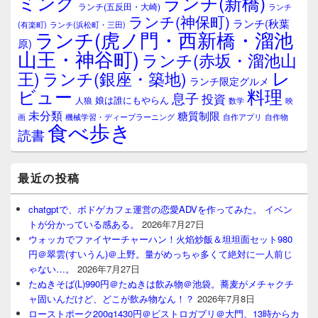
ミング
ランチ(新橋)
ランチ(五反田・大崎)
ランチ
リ
ランチ(神保町)
ア
ランチ(秋葉
(有楽町)
ランチ(浜松町・三田)
ランチ(虎ノ門・西新橋・溜池
原)
山王・神谷町)
ランチ(赤坂・溜池山
レ
王)
ランチ(銀座・築地)
ランチ限定グルメ
料理
ビュー
息子
投資
娘は誰にもやらん
人狼
数学
映
未分類
糖質制限
画
自作アプリ
自作物
機械学習・ディープラーニング
食べ歩き
読書
最近の投稿
chatgptで、ボドゲカフェ運営の恋愛ADVを作ってみた。 イベン
トが分かっている感ある。
2026年7月27日
ウォッカでファイヤーチャーハン！火焰炒飯＆坦坦面セット980
円＠翠雲(すいうん)＠上野。量がめっちゃ多くて絶対に一人前じ
ゃない…。
2026年7月27日
たぬきそば(L)990円＠たぬきは飲み物＠池袋。蕎麦がメチャクチ
ャ固いんだけど、どこが飲み物なん！？
2026年7月8日
ローストポーク200g1430円＠ビストロガブリ＠大門、13時からカ