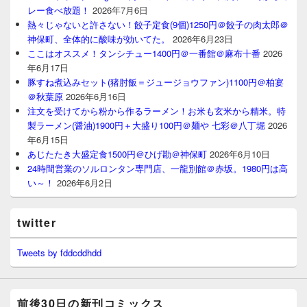
レー食べ放題！
2026年7月6日
熱々じゃないと許さない！餃子定食(9個)1250円＠餃子の肉太郎＠
神保町、全体的に酸味が効いてた。
2026年6月23日
ここはオススメ！タンシチュー1400円＠一番館＠麻布十番
2026
年6月17日
豚すね煮込みセット(猪肘飯＝ジュージョウファン)1100円＠柏宴
＠秋葉原
2026年6月16日
注文を受けてから粉から作るラーメン！お米も玄米から精米。特
製ラーメン(醤油)1900円＋大盛り100円＠麺や 七彩＠八丁堀
2026
年6月15日
あじたたき大盛定食1500円＠ひげ勘＠神保町
2026年6月10日
24時間営業のソルロンタン専門店、一龍別館＠赤坂。1980円は高
い～！
2026年6月2日
twitter
Tweets by fddcddhdd
前後30日の新刊コミックス