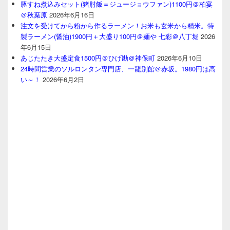
豚すね煮込みセット(猪肘飯＝ジュージョウファン)1100円＠柏宴
＠秋葉原
2026年6月16日
注文を受けてから粉から作るラーメン！お米も玄米から精米。特
製ラーメン(醤油)1900円＋大盛り100円＠麺や 七彩＠八丁堀
2026
年6月15日
あじたたき大盛定食1500円＠ひげ勘＠神保町
2026年6月10日
24時間営業のソルロンタン専門店、一龍別館＠赤坂。1980円は高
い～！
2026年6月2日