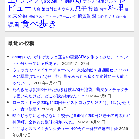
ランチ限定グルメ
料理
ビュー
息子
投資
娘は誰にもやらん
人狼
数学
映
未分類
糖質制限
画
自作アプリ
自作物
機械学習・ディープラーニング
食べ歩き
読書
最近の投稿
chatgptで、ボドゲカフェ運営の恋愛ADVを作ってみた。 イベン
トが分かっている感ある。
2026年7月27日
ウォッカでファイヤーチャーハン！火焰炒飯＆坦坦面セット980
円＠翠雲(すいうん)＠上野。量がめっちゃ多くて絶対に一人前じ
ゃない…。
2026年7月27日
たぬきそば(L)990円＠たぬきは飲み物＠池袋。蕎麦がメチャクチ
ャ固いんだけど、どこが飲み物なん！？
2026年7月8日
ローストポーク200g1430円＠ビストロガブリ＠大門、13時からカ
レー食べ放題！
2026年7月6日
熱々じゃないと許さない！餃子定食(9個)1250円＠餃子の肉太郎＠
神保町、全体的に酸味が効いてた。
2026年6月23日
ここはオススメ！タンシチュー1400円＠一番館＠麻布十番
2026
年6月17日