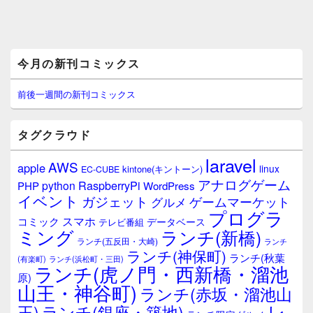
メ
今月の新刊コミックス
イ
ン
サ
前後一週間の新刊コミックス
イ
ド
バ
タグクラウド
ー
ウ
laravel
AWS
apple
ィ
linux
kintone(キントーン)
EC-CUBE
ジ
アナログゲーム
RaspberryPi
python
PHP
WordPress
ェ
イベント
ガジェット
ゲームマーケット
グルメ
ッ
プログラ
ト
スマホ
コミック
データベース
テレビ番組
エ
ミング
ランチ(新橋)
ランチ(五反田・大崎)
ランチ
リ
ランチ(神保町)
ア
ランチ(秋葉
(有楽町)
ランチ(浜松町・三田)
ランチ(虎ノ門・西新橋・溜池
原)
山王・神谷町)
ランチ(赤坂・溜池山
レ
王)
ランチ(銀座・築地)