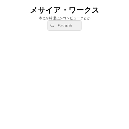
メサイア・ワークス
本とか料理とかコンピュータとか
検
検
索:
索