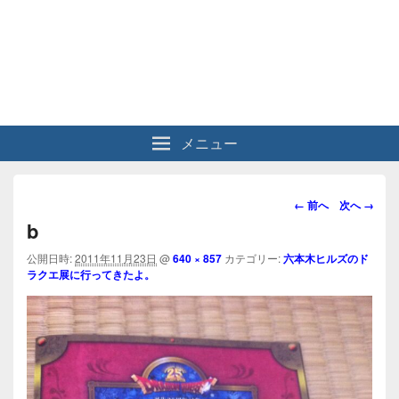
メニュー
画
← 前へ
次へ →
像
b
ナ
ビ
公開日時:
2011年11月23日
@
640 × 857
カテゴリー:
六本木ヒルズのド
ラクエ展に行ってきたよ。
ゲ
ー
シ
ョ
ン