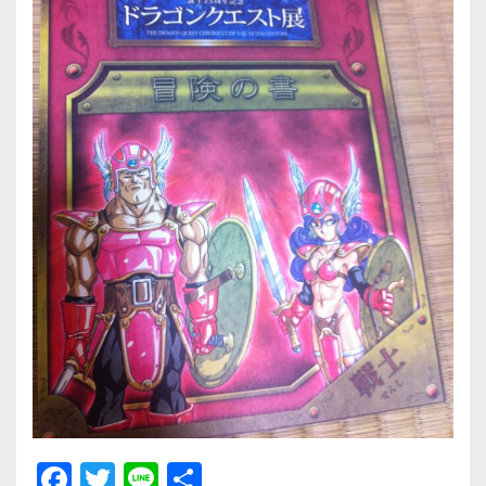
F
T
Li
共