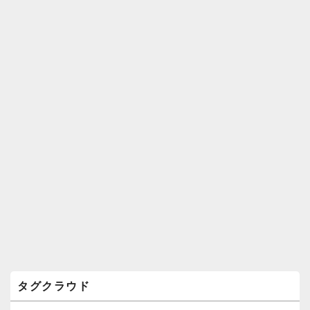
ィ
ジ
ェ
ッ
ト
エ
リ
ア
タグクラウド