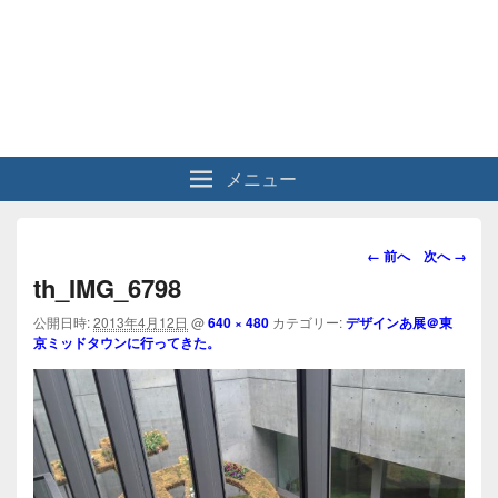
メニュー
画
← 前へ
次へ →
像
th_IMG_6798
ナ
ビ
公開日時:
2013年4月12日
@
640 × 480
カテゴリー:
デザインあ展＠東
京ミッドタウンに行ってきた。
ゲ
ー
シ
ョ
ン