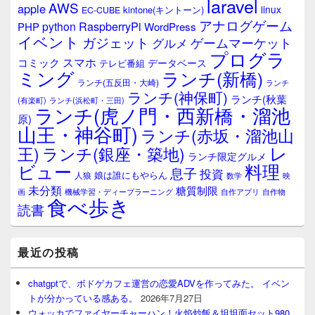
laravel
AWS
apple
linux
kintone(キントーン)
EC-CUBE
アナログゲーム
RaspberryPi
python
PHP
WordPress
イベント
ガジェット
ゲームマーケット
グルメ
プログラ
スマホ
コミック
データベース
テレビ番組
ミング
ランチ(新橋)
ランチ(五反田・大崎)
ランチ
ランチ(神保町)
ランチ(秋葉
(有楽町)
ランチ(浜松町・三田)
ランチ(虎ノ門・西新橋・溜池
原)
山王・神谷町)
ランチ(赤坂・溜池山
レ
王)
ランチ(銀座・築地)
ランチ限定グルメ
料理
ビュー
息子
投資
娘は誰にもやらん
人狼
数学
映
未分類
糖質制限
画
自作アプリ
自作物
機械学習・ディープラーニング
食べ歩き
読書
最近の投稿
chatgptで、ボドゲカフェ運営の恋愛ADVを作ってみた。 イベン
トが分かっている感ある。
2026年7月27日
ウォッカでファイヤーチャーハン！火焰炒飯＆坦坦面セット980