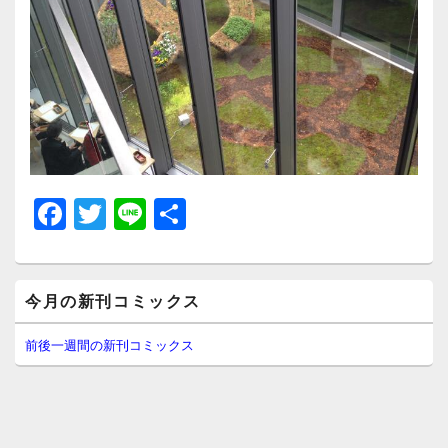
F
T
Li
共
a
wi
n
有
c
tt
e
メ
e
er
今月の新刊コミックス
イ
ン
b
サ
前後一週間の新刊コミックス
イ
o
ド
o
バ
ー
k
ウ