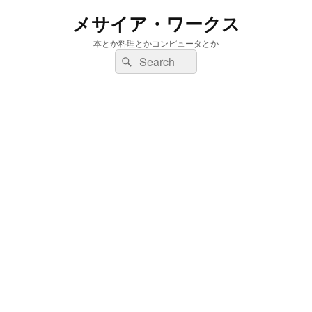
メサイア・ワークス
本とか料理とかコンピュータとか
検
検
索:
索