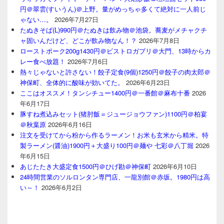
円＠翠雲(すいうん)＠上野。量がめっちゃ多くて絶対に一人前じ
ゃない…。
2026年7月27日
たぬきそば(L)990円＠たぬきは飲み物＠池袋。蕎麦がメチャクチ
ャ固いんだけど、どこが飲み物なん！？
2026年7月8日
ローストポーク200g1430円＠ビストロガブリ＠大門、13時からカ
レー食べ放題！
2026年7月6日
熱々じゃないと許さない！餃子定食(9個)1250円＠餃子の肉太郎＠
神保町、全体的に酸味が効いてた。
2026年6月23日
ここはオススメ！タンシチュー1400円＠一番館＠麻布十番
2026
年6月17日
豚すね煮込みセット(猪肘飯＝ジュージョウファン)1100円＠柏宴
＠秋葉原
2026年6月16日
注文を受けてから粉から作るラーメン！お米も玄米から精米。特
製ラーメン(醤油)1900円＋大盛り100円＠麺や 七彩＠八丁堀
2026
年6月15日
あじたたき大盛定食1500円＠ひげ勘＠神保町
2026年6月10日
24時間営業のソルロンタン専門店、一龍別館＠赤坂。1980円は高
い～！
2026年6月2日