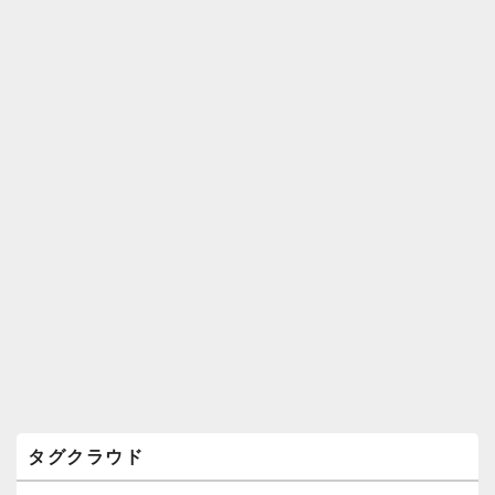
ィ
ジ
ェ
ッ
ト
エ
リ
ア
タグクラウド