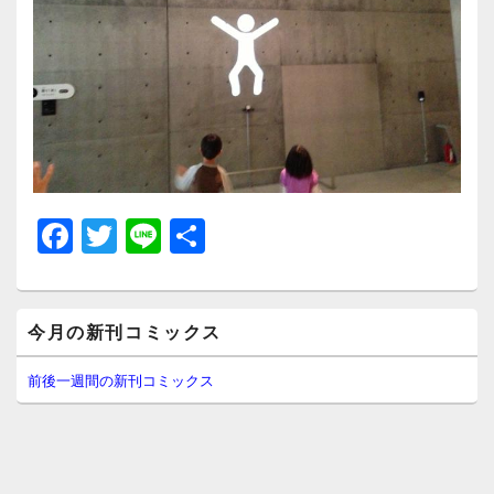
F
T
Li
共
a
wi
n
有
c
tt
e
メ
e
er
今月の新刊コミックス
イ
ン
b
サ
前後一週間の新刊コミックス
イ
o
ド
o
バ
ー
k
ウ