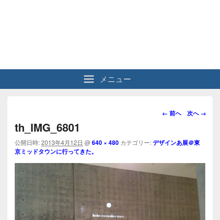
メニュー
画
← 前へ
次へ →
像
th_IMG_6801
ナ
ビ
公開日時:
2013年4月12日
@
640 × 480
カテゴリー:
デザインあ展＠東
京ミッドタウンに行ってきた。
ゲ
ー
シ
ョ
ン