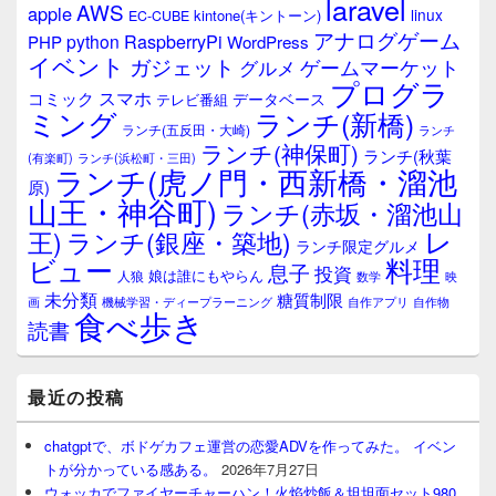
laravel
AWS
apple
linux
kintone(キントーン)
EC-CUBE
アナログゲーム
RaspberryPi
python
PHP
WordPress
イベント
ガジェット
ゲームマーケット
グルメ
プログラ
スマホ
コミック
データベース
テレビ番組
ミング
ランチ(新橋)
ランチ(五反田・大崎)
ランチ
ランチ(神保町)
ランチ(秋葉
(有楽町)
ランチ(浜松町・三田)
ランチ(虎ノ門・西新橋・溜池
原)
山王・神谷町)
ランチ(赤坂・溜池山
レ
王)
ランチ(銀座・築地)
ランチ限定グルメ
料理
ビュー
息子
投資
娘は誰にもやらん
人狼
数学
映
未分類
糖質制限
画
自作アプリ
自作物
機械学習・ディープラーニング
食べ歩き
読書
最近の投稿
chatgptで、ボドゲカフェ運営の恋愛ADVを作ってみた。 イベン
トが分かっている感ある。
2026年7月27日
ウォッカでファイヤーチャーハン！火焰炒飯＆坦坦面セット980