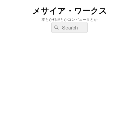
メサイア・ワークス
本とか料理とかコンピュータとか
検
検
索:
索