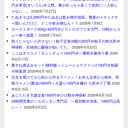
円＠翠雲(すいうん)＠上野。量がめっちゃ多くて絶対に一人前じ
ゃない…。
2026年7月27日
たぬきそば(L)990円＠たぬきは飲み物＠池袋。蕎麦がメチャクチ
ャ固いんだけど、どこが飲み物なん！？
2026年7月8日
ローストポーク200g1430円＠ビストロガブリ＠大門、13時からカ
レー食べ放題！
2026年7月6日
熱々じゃないと許さない！餃子定食(9個)1250円＠餃子の肉太郎＠
神保町、全体的に酸味が効いてた。
2026年6月23日
ここはオススメ！タンシチュー1400円＠一番館＠麻布十番
2026
年6月17日
豚すね煮込みセット(猪肘飯＝ジュージョウファン)1100円＠柏宴
＠秋葉原
2026年6月16日
注文を受けてから粉から作るラーメン！お米も玄米から精米。特
製ラーメン(醤油)1900円＋大盛り100円＠麺や 七彩＠八丁堀
2026
年6月15日
あじたたき大盛定食1500円＠ひげ勘＠神保町
2026年6月10日
24時間営業のソルロンタン専門店、一龍別館＠赤坂。1980円は高
い～！
2026年6月2日