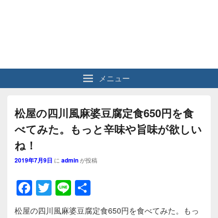
メニュー
松屋の四川風麻婆豆腐定食650円を食
べてみた。もっと辛味や旨味が欲しい
ね！
2019年7月9日
に
admin
が投稿
F
T
Li
共
a
wi
n
有
松屋の四川風麻婆豆腐定食650円を食べてみた。もっ