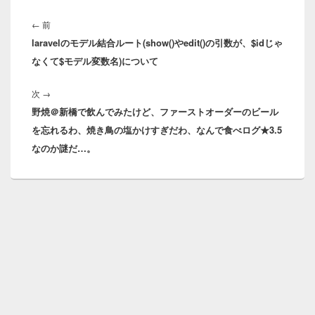
投
稿
前
←
前
ナ
laravelのモデル結合ルート(show()やedit()の引数が、$idじゃ
の
ビ
なくて$モデル変数名)について
投
ゲ
稿:
ー
次
次
→
シ
野焼＠新橋で飲んでみたけど、ファーストオーダーのビール
の
ョ
を忘れるわ、焼き鳥の塩かけすぎだわ、なんで食べログ★3.5
投
ン
なのか謎だ…。
稿: