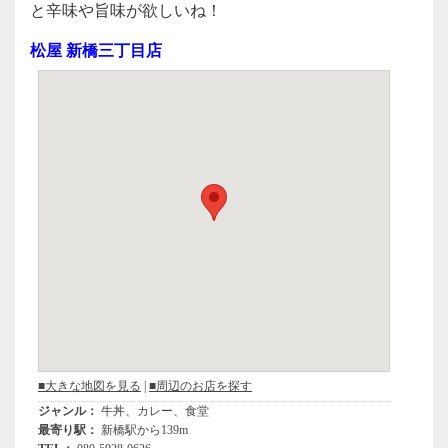
c
tt
e
と辛味や旨味が欲しいね！
e
er
松屋 新橋三丁目店
b
o
o
k