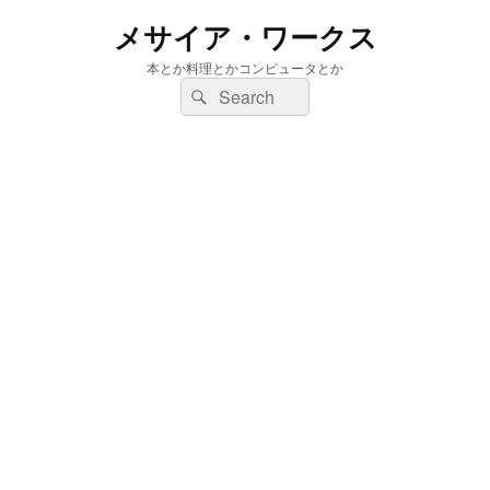
メサイア・ワークス
本とか料理とかコンピュータとか
検
検
索:
索