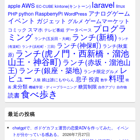
laravel
AWS
apple
ィ
linux
kintone(キントーン)
EC-CUBE
ジ
アナログゲーム
RaspberryPi
python
PHP
WordPress
ェ
イベント
ガジェット
ゲームマーケット
グルメ
ッ
プログラ
ト
スマホ
コミック
データベース
テレビ番組
エ
ミング
ランチ(新橋)
ランチ(五反田・大崎)
ランチ
リ
ランチ(神保町)
ア
ランチ(秋葉
(有楽町)
ランチ(浜松町・三田)
ランチ(虎ノ門・西新橋・溜池
原)
山王・神谷町)
ランチ(赤坂・溜池山
レ
王)
ランチ(銀座・築地)
ランチ限定グルメ
料理
ビュー
息子
投資
娘は誰にもやらん
人狼
数学
映
未分類
糖質制限
画
自作アプリ
自作物
機械学習・ディープラーニング
食べ歩き
読書
最近の投稿
chatgptで、ボドゲカフェ運営の恋愛ADVを作ってみた。 イベン
トが分かっている感ある。
2026年7月27日