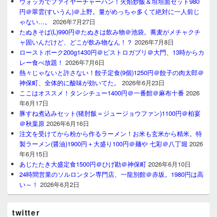
ウォッカでファイヤーチャーハン！火焰炒飯＆坦坦面セット980
円＠翠雲(すいうん)＠上野。量がめっちゃ多くて絶対に一人前じ
ゃない…。
2026年7月27日
たぬきそば(L)990円＠たぬきは飲み物＠池袋。蕎麦がメチャクチ
ャ固いんだけど、どこが飲み物なん！？
2026年7月8日
ローストポーク200g1430円＠ビストロガブリ＠大門、13時からカ
レー食べ放題！
2026年7月6日
熱々じゃないと許さない！餃子定食(9個)1250円＠餃子の肉太郎＠
神保町、全体的に酸味が効いてた。
2026年6月23日
ここはオススメ！タンシチュー1400円＠一番館＠麻布十番
2026
年6月17日
豚すね煮込みセット(猪肘飯＝ジュージョウファン)1100円＠柏宴
＠秋葉原
2026年6月16日
注文を受けてから粉から作るラーメン！お米も玄米から精米。特
製ラーメン(醤油)1900円＋大盛り100円＠麺や 七彩＠八丁堀
2026
年6月15日
あじたたき大盛定食1500円＠ひげ勘＠神保町
2026年6月10日
24時間営業のソルロンタン専門店、一龍別館＠赤坂。1980円は高
い～！
2026年6月2日
twitter