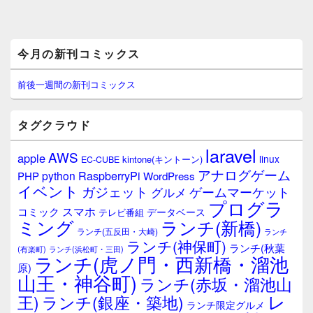
メ
今月の新刊コミックス
イ
ン
サ
前後一週間の新刊コミックス
イ
ド
バ
タグクラウド
ー
ウ
laravel
AWS
apple
ィ
linux
kintone(キントーン)
EC-CUBE
ジ
アナログゲーム
RaspberryPi
python
PHP
WordPress
ェ
イベント
ガジェット
ゲームマーケット
グルメ
ッ
プログラ
ト
スマホ
コミック
データベース
テレビ番組
エ
ミング
ランチ(新橋)
ランチ(五反田・大崎)
ランチ
リ
ランチ(神保町)
ア
ランチ(秋葉
(有楽町)
ランチ(浜松町・三田)
ランチ(虎ノ門・西新橋・溜池
原)
山王・神谷町)
ランチ(赤坂・溜池山
レ
王)
ランチ(銀座・築地)
ランチ限定グルメ