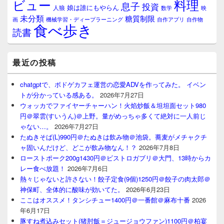
料理
ビュー
息子
投資
娘は誰にもやらん
人狼
数学
映
未分類
糖質制限
画
自作アプリ
自作物
機械学習・ディープラーニング
食べ歩き
読書
最近の投稿
chatgptで、ボドゲカフェ運営の恋愛ADVを作ってみた。 イベン
トが分かっている感ある。
2026年7月27日
ウォッカでファイヤーチャーハン！火焰炒飯＆坦坦面セット980
円＠翠雲(すいうん)＠上野。量がめっちゃ多くて絶対に一人前じ
ゃない…。
2026年7月27日
たぬきそば(L)990円＠たぬきは飲み物＠池袋。蕎麦がメチャクチ
ャ固いんだけど、どこが飲み物なん！？
2026年7月8日
ローストポーク200g1430円＠ビストロガブリ＠大門、13時からカ
レー食べ放題！
2026年7月6日
熱々じゃないと許さない！餃子定食(9個)1250円＠餃子の肉太郎＠
神保町、全体的に酸味が効いてた。
2026年6月23日
ここはオススメ！タンシチュー1400円＠一番館＠麻布十番
2026
年6月17日
豚すね煮込みセット(猪肘飯＝ジュージョウファン)1100円＠柏宴