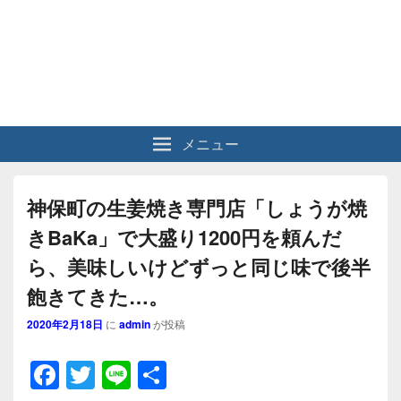
メニュー
神保町の生姜焼き専門店「しょうが焼
きBaKa」で大盛り1200円を頼んだ
ら、美味しいけどずっと同じ味で後半
飽きてきた…。
2020年2月18日
に
admin
が投稿
F
T
Li
共