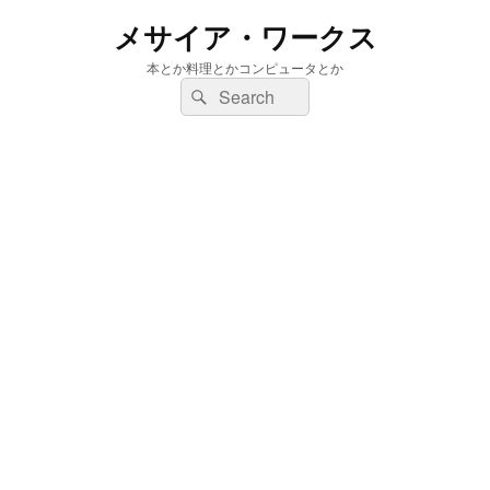
メサイア・ワークス
本とか料理とかコンピュータとか
検
検
索:
索