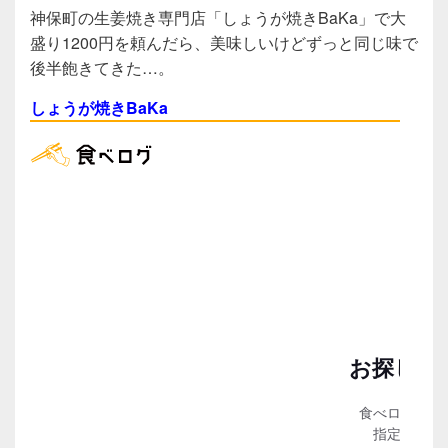
a
wi
n
有
神保町の生姜焼き専門店「しょうが焼きBaKa」で大
c
tt
e
盛り1200円を頼んだら、美味しいけどずっと同じ味で
e
er
後半飽きてきた…。
b
しょうが焼きBaKa
o
o
k