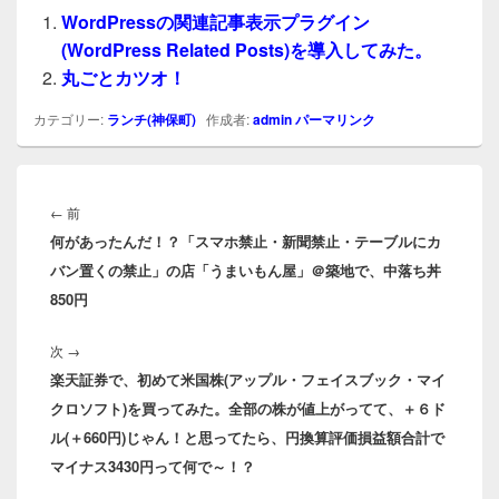
WordPressの関連記事表示プラグイン
(WordPress Related Posts)を導入してみた。
丸ごとカツオ！
カテゴリー:
ランチ(神保町)
作成者:
admin
パーマリンク
投
稿
前
←
前
ナ
何があったんだ！？「スマホ禁止・新聞禁止・テーブルにカ
の
ビ
バン置くの禁止」の店「うまいもん屋」＠築地で、中落ち丼
投
ゲ
850円
稿:
ー
シ
次
次
→
ョ
楽天証券で、初めて米国株(アップル・フェイスブック・マイ
の
ン
クロソフト)を買ってみた。全部の株が値上がってて、＋６ド
投
ル(＋660円)じゃん！と思ってたら、円換算評価損益額合計で
稿:
マイナス3430円って何で～！？