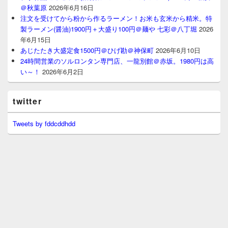
＠秋葉原
2026年6月16日
注文を受けてから粉から作るラーメン！お米も玄米から精米。特
製ラーメン(醤油)1900円＋大盛り100円＠麺や 七彩＠八丁堀
2026
年6月15日
あじたたき大盛定食1500円＠ひげ勘＠神保町
2026年6月10日
24時間営業のソルロンタン専門店、一龍別館＠赤坂。1980円は高
い～！
2026年6月2日
twitter
Tweets by fddcddhdd