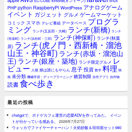
apple
linux
kintone(キントーン)
EC-CUBE
ジ
アナログゲーム
RaspberryPi
python
PHP
WordPress
ェ
イベント
ガジェット
ゲームマーケット
グルメ
ッ
プログラ
ト
スマホ
コミック
データベース
テレビ番組
エ
ミング
ランチ(新橋)
ランチ(五反田・大崎)
ランチ
リ
ランチ(神保町)
ア
ランチ(秋葉
(有楽町)
ランチ(浜松町・三田)
ランチ(虎ノ門・西新橋・溜池
原)
山王・神谷町)
ランチ(赤坂・溜池山
レ
王)
ランチ(銀座・築地)
ランチ限定グルメ
料理
ビュー
息子
投資
娘は誰にもやらん
人狼
数学
映
未分類
糖質制限
画
自作アプリ
自作物
機械学習・ディープラーニング
食べ歩き
読書
最近の投稿
chatgptで、ボドゲカフェ運営の恋愛ADVを作ってみた。 イベン
トが分かっている感ある。
2026年7月27日
ウォッカでファイヤーチャーハン！火焰炒飯＆坦坦面セット980