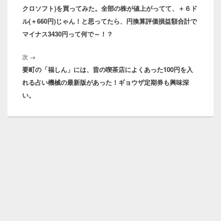
ビ
クロソフト)を買ってみた。全部の株が値上がってて、＋６ド
投
ゲ
ル(＋660円)じゃん！と思ってたら、円換算評価損益額合計で
稿:
ー
マイナス3430円って何で～！？
シ
ョ
次
ン
次
→
要町の「福しん」には、昔の喫茶店によくあった100円を入
の
れる占い機械の最新版があった！ギョウザ定期券も興味深
投
い。
稿: