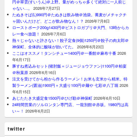
円＠翠雲(すいうん)＠上野。量がめっちゃ多くて絶対に一人前じ
ゃない…。
2026年7月27日
たぬきそば(L)990円＠たぬきは飲み物＠池袋。蕎麦がメチャクチ
ャ固いんだけど、どこが飲み物なん！？
2026年7月8日
ローストポーク200g1430円＠ビストロガブリ＠大門、13時からカ
レー食べ放題！
2026年7月6日
熱々じゃないと許さない！餃子定食(9個)1250円＠餃子の肉太郎＠
神保町、全体的に酸味が効いてた。
2026年6月23日
ここはオススメ！タンシチュー1400円＠一番館＠麻布十番
2026
年6月17日
豚すね煮込みセット(猪肘飯＝ジュージョウファン)1100円＠柏宴
＠秋葉原
2026年6月16日
注文を受けてから粉から作るラーメン！お米も玄米から精米。特
製ラーメン(醤油)1900円＋大盛り100円＠麺や 七彩＠八丁堀
2026
年6月15日
あじたたき大盛定食1500円＠ひげ勘＠神保町
2026年6月10日
24時間営業のソルロンタン専門店、一龍別館＠赤坂。1980円は高
い～！
2026年6月2日
twitter