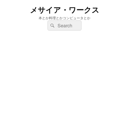
メサイア・ワークス
本とか料理とかコンピュータとか
検
検
索:
索