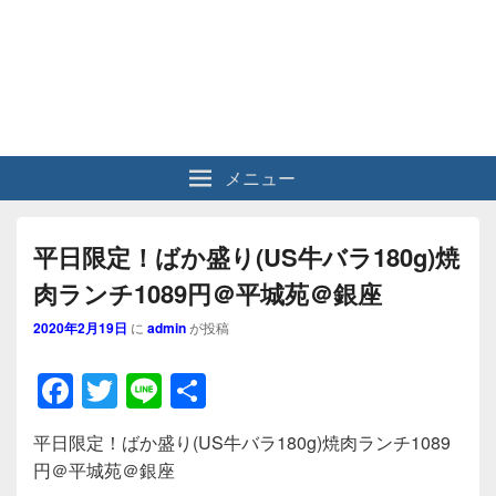
メニュー
平日限定！ばか盛り(US牛バラ180g)焼
肉ランチ1089円＠平城苑＠銀座
2020年2月19日
に
admin
が投稿
F
T
Li
共
a
wi
n
有
平日限定！ばか盛り(US牛バラ180g)焼肉ランチ1089
c
tt
e
円＠平城苑＠銀座