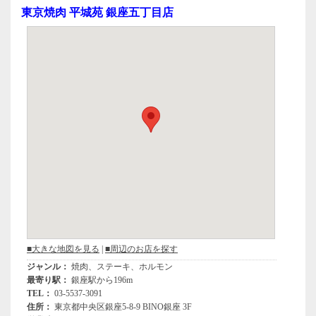
e
er
東京焼肉 平城苑 銀座五丁目店
b
o
o
k