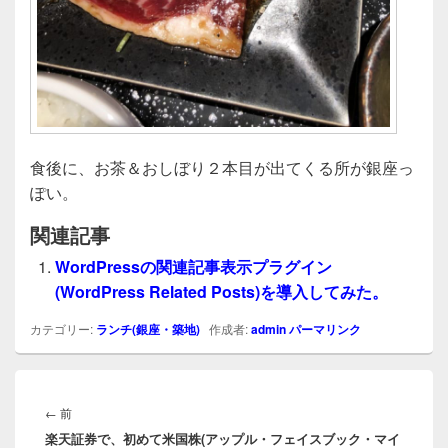
食後に、お茶＆おしぼり２本目が出てくる所が銀座っ
ぽい。
関連記事
WordPressの関連記事表示プラグイン
(WordPress Related Posts)を導入してみた。
カテゴリー:
ランチ(銀座・築地)
作成者:
admin
パーマリンク
投
稿
前
←
前
ナ
楽天証券で、初めて米国株(アップル・フェイスブック・マイ
の