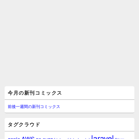
メ
今月の新刊コミックス
イ
ン
サ
前後一週間の新刊コミックス
イ
ド
バ
タグクラウド
ー
ウ
laravel
AWS
ィ