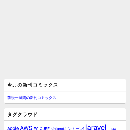
メ
今月の新刊コミックス
イ
ン
サ
前後一週間の新刊コミックス
イ
ド
バ
タグクラウド
ー
ウ
laravel
AWS
apple
ィ
linux
kintone(キントーン)
EC-CUBE