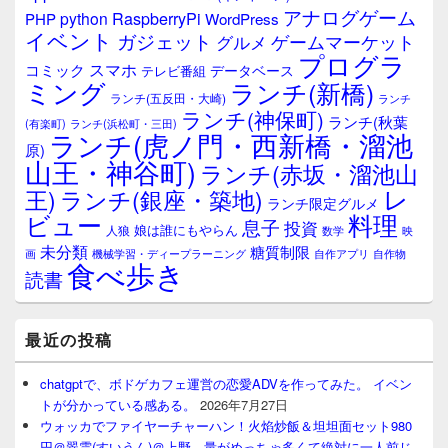
ジ
アナログゲーム
RaspberryPi
python
PHP
WordPress
ェ
イベント
ガジェット
ゲームマーケット
グルメ
ッ
プログラ
ト
スマホ
コミック
データベース
テレビ番組
エ
ミング
ランチ(新橋)
ランチ(五反田・大崎)
ランチ
リ
ランチ(神保町)
ア
ランチ(秋葉
(有楽町)
ランチ(浜松町・三田)
ランチ(虎ノ門・西新橋・溜池
原)
山王・神谷町)
ランチ(赤坂・溜池山
レ
王)
ランチ(銀座・築地)
ランチ限定グルメ
料理
ビュー
息子
投資
娘は誰にもやらん
人狼
数学
映
未分類
糖質制限
画
自作アプリ
自作物
機械学習・ディープラーニング
食べ歩き
読書
最近の投稿
chatgptで、ボドゲカフェ運営の恋愛ADVを作ってみた。 イベン
トが分かっている感ある。
2026年7月27日
ウォッカでファイヤーチャーハン！火焰炒飯＆坦坦面セット980
円＠翠雲(すいうん)＠上野。量がめっちゃ多くて絶対に一人前じ