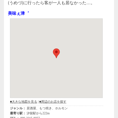
c
tt
e
(うめづ)に行ったら客が一人も居なかった…。
e
er
美味ぇ津゛
b
o
o
k