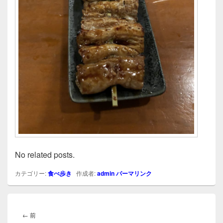
No related posts.
カテゴリー:
食べ歩き
作成者:
admin
パーマリンク
投
稿
前
←
前