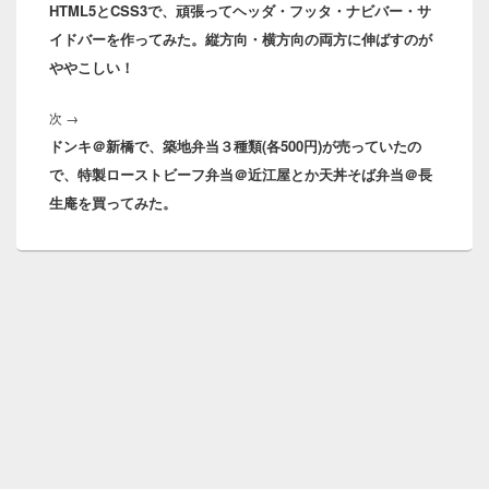
ナ
HTML5とCSS3で、頑張ってヘッダ・フッタ・ナビバー・サ
の
ビ
イドバーを作ってみた。縦方向・横方向の両方に伸ばすのが
投
ゲ
ややこしい！
稿:
ー
シ
次
次
→
ョ
ドンキ＠新橋で、築地弁当３種類(各500円)が売っていたの
の
ン
で、特製ローストビーフ弁当＠近江屋とか天丼そば弁当＠長
投
生庵を買ってみた。
稿: