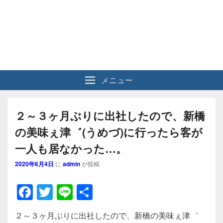
メニュー
２～３ヶ月ぶりに出社したので、新橋
の美味ぇ津゛(うめづ)に行ったら客が
一人も居なかった…。
2020年6月4日
に
admin
が投稿
F
T
Li
共
a
wi
n
有
２～３ヶ月ぶりに出社したので、新橋の美味ぇ津゛