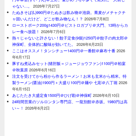
ゃない…。
2026年7月27日
たぬきそば(L)990円＠たぬきは飲み物＠池袋。蕎麦がメチャクチ
ャ固いんだけど、どこが飲み物なん！？
2026年7月8日
ローストポーク200g1430円＠ビストロガブリ＠大門、13時からカ
レー食べ放題！
2026年7月6日
熱々じゃないと許さない！餃子定食(9個)1250円＠餃子の肉太郎＠
神保町、全体的に酸味が効いてた。
2026年6月23日
ここはオススメ！タンシチュー1400円＠一番館＠麻布十番
2026
年6月17日
豚すね煮込みセット(猪肘飯＝ジュージョウファン)1100円＠柏宴
＠秋葉原
2026年6月16日
注文を受けてから粉から作るラーメン！お米も玄米から精米。特
製ラーメン(醤油)1900円＋大盛り100円＠麺や 七彩＠八丁堀
2026
年6月15日
あじたたき大盛定食1500円＠ひげ勘＠神保町
2026年6月10日
24時間営業のソルロンタン専門店、一龍別館＠赤坂。1980円は高
い～！
2026年6月2日