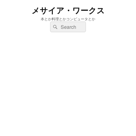
メサイア・ワークス
本とか料理とかコンピュータとか
検
検
索:
索