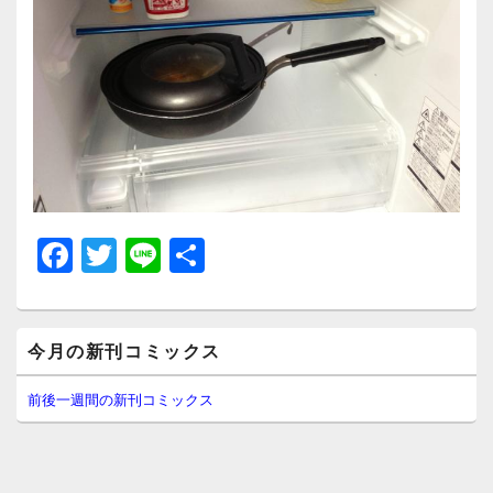
F
T
Li
共
a
wi
n
有
c
tt
e
メ
e
er
今月の新刊コミックス
イ
ン
b
サ
前後一週間の新刊コミックス
イ
o
ド
o
バ
ー