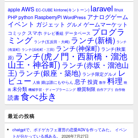
laravel
AWS
apple
linux
kintone(キントーン)
EC-CUBE
アナログゲーム
RaspberryPi
python
PHP
WordPress
イベント
ガジェット
ゲームマーケット
グルメ
プログラ
スマホ
コミック
データベース
テレビ番組
ミング
ランチ(新橋)
ランチ(五反田・大崎)
ランチ
ランチ(神保町)
ランチ(秋葉
(有楽町)
ランチ(浜松町・三田)
ランチ(虎ノ門・西新橋・溜池
原)
山王・神谷町)
ランチ(赤坂・溜池山
レ
王)
ランチ(銀座・築地)
ランチ限定グルメ
料理
ビュー
息子
投資
娘は誰にもやらん
人狼
数学
映
未分類
糖質制限
画
自作アプリ
自作物
機械学習・ディープラーニング
食べ歩き
読書
最近の投稿
chatgptで、ボドゲカフェ運営の恋愛ADVを作ってみた。 イベン
トが分かっている感ある。
2026年7月27日