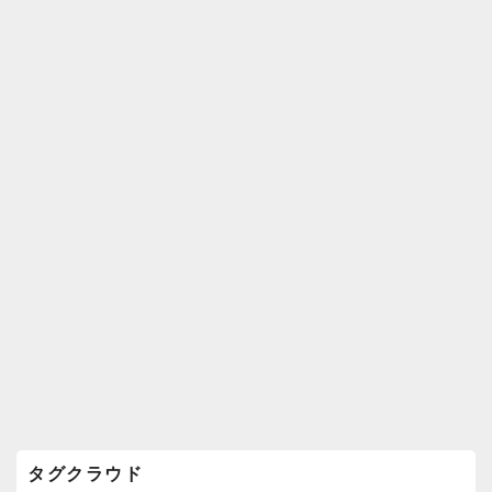
k
ウ
ィ
ジ
ェ
ッ
ト
エ
リ
ア
タグクラウド