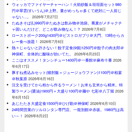
ウォッカでファイヤーチャーハン！火焰炒飯＆坦坦面セット980
円＠翠雲(すいうん)＠上野。量がめっちゃ多くて絶対に一人前じ
ゃない…。
2026年7月27日
たぬきそば(L)990円＠たぬきは飲み物＠池袋。蕎麦がメチャクチ
ャ固いんだけど、どこが飲み物なん！？
2026年7月8日
ローストポーク200g1430円＠ビストロガブリ＠大門、13時からカ
レー食べ放題！
2026年7月6日
熱々じゃないと許さない！餃子定食(9個)1250円＠餃子の肉太郎＠
神保町、全体的に酸味が効いてた。
2026年6月23日
ここはオススメ！タンシチュー1400円＠一番館＠麻布十番
2026
年6月17日
豚すね煮込みセット(猪肘飯＝ジュージョウファン)1100円＠柏宴
＠秋葉原
2026年6月16日
注文を受けてから粉から作るラーメン！お米も玄米から精米。特
製ラーメン(醤油)1900円＋大盛り100円＠麺や 七彩＠八丁堀
2026
年6月15日
あじたたき大盛定食1500円＠ひげ勘＠神保町
2026年6月10日
24時間営業のソルロンタン専門店、一龍別館＠赤坂。1980円は高
い～！
2026年6月2日