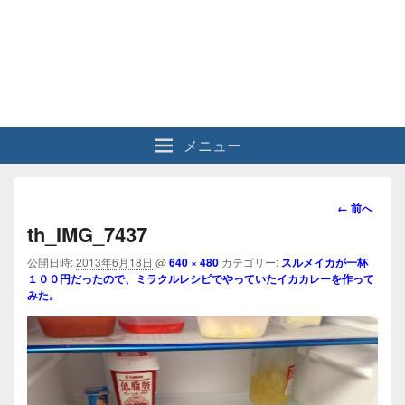
メニュー
画
← 前へ
像
th_IMG_7437
ナ
ビ
公開日時:
2013年6月18日
@
640 × 480
カテゴリー:
スルメイカが一杯
１００円だったので、ミラクルレシピでやっていたイカカレーを作って
ゲ
みた。
ー
シ
ョ
ン