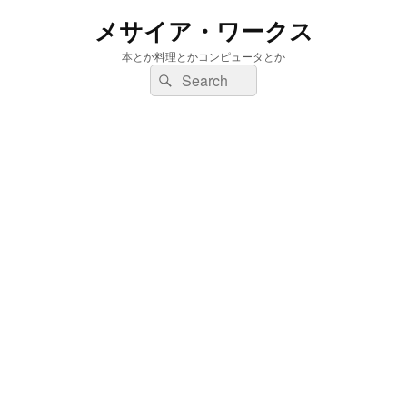
メサイア・ワークス
本とか料理とかコンピュータとか
検
検
索:
索