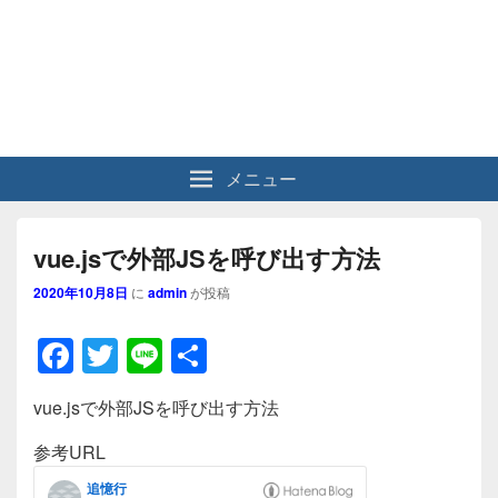
メニュー
vue.jsで外部JSを呼び出す方法
2020年10月8日
に
admin
が投稿
F
T
Li
共
a
wi
n
有
vue.jsで外部JSを呼び出す方法
c
tt
e
e
er
参考URL
b