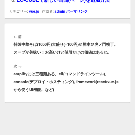
カテゴリー:
vue.js
作成者:
admin
パーマリンク
投
稿
前
←
前
ナ
特製中華そば(1050円)大盛り(+100円)＠勝本＠虎ノ門横丁。
の
ビ
スープが美味い！お高いけど値段だけの価値はあるね。
投
ゲ
稿:
ー
次
次
→
シ
amplifyには三種類ある。cli(コマンドラインツール),
の
ョ
console(デプロイ・ホスティング), framework(react/vue.js
投
ン
から使うUI機能。
稿:
など)