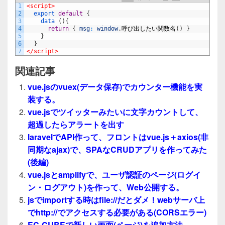
1
<script>
2
export
default
{
3
data
(
)
{
4
return
{
msg
:
window
.
呼び出したい関数名
(
)
}
5
}
6
}
7
</script>
関連記事
vue.jsのvuex(データ保存)でカウンター機能を実
装する。
vue.jsでツイッターみたいに文字カウントして、
超過したらアラートを出す
laravelでAPI作って、フロントはvue.js＋axios(非
同期なajax)で、SPAなCRUDアプリを作ってみた
(後編)
vue.jsとamplifyで、ユーザ認証のページ(ログイ
ン・ログアウト)を作って、Web公開する。
jsでimportする時はfile://だとダメ！webサーバ上
でhttp://でアクセスする必要がある(CORSエラー)
EC-CUBEで新しい画面(ページ)を追加方法