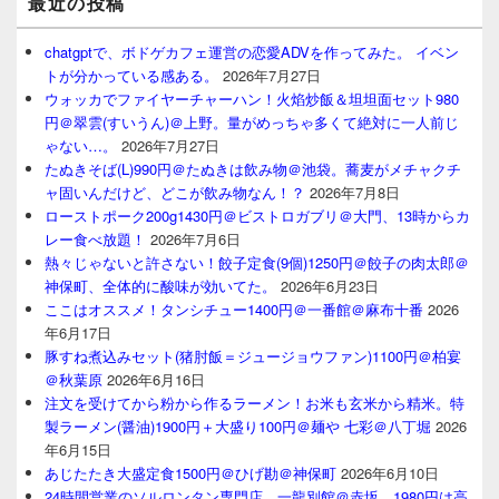
最近の投稿
chatgptで、ボドゲカフェ運営の恋愛ADVを作ってみた。 イベン
トが分かっている感ある。
2026年7月27日
ウォッカでファイヤーチャーハン！火焰炒飯＆坦坦面セット980
円＠翠雲(すいうん)＠上野。量がめっちゃ多くて絶対に一人前じ
ゃない…。
2026年7月27日
たぬきそば(L)990円＠たぬきは飲み物＠池袋。蕎麦がメチャクチ
ャ固いんだけど、どこが飲み物なん！？
2026年7月8日
ローストポーク200g1430円＠ビストロガブリ＠大門、13時からカ
レー食べ放題！
2026年7月6日
熱々じゃないと許さない！餃子定食(9個)1250円＠餃子の肉太郎＠
神保町、全体的に酸味が効いてた。
2026年6月23日
ここはオススメ！タンシチュー1400円＠一番館＠麻布十番
2026
年6月17日
豚すね煮込みセット(猪肘飯＝ジュージョウファン)1100円＠柏宴
＠秋葉原
2026年6月16日
注文を受けてから粉から作るラーメン！お米も玄米から精米。特
製ラーメン(醤油)1900円＋大盛り100円＠麺や 七彩＠八丁堀
2026
年6月15日
あじたたき大盛定食1500円＠ひげ勘＠神保町
2026年6月10日
24時間営業のソルロンタン専門店、一龍別館＠赤坂。1980円は高