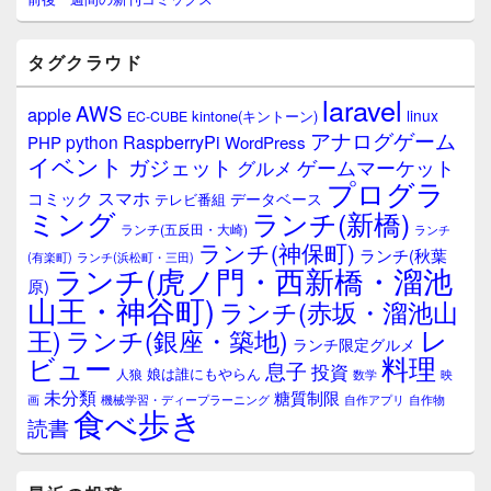
イ
ド
バ
タグクラウド
ー
ウ
laravel
AWS
apple
ィ
linux
kintone(キントーン)
EC-CUBE
ジ
アナログゲーム
RaspberryPi
python
PHP
WordPress
ェ
イベント
ガジェット
ゲームマーケット
グルメ
ッ
プログラ
ト
スマホ
コミック
データベース
テレビ番組
エ
ミング
ランチ(新橋)
ランチ(五反田・大崎)
ランチ
リ
ランチ(神保町)
ア
ランチ(秋葉
(有楽町)
ランチ(浜松町・三田)
ランチ(虎ノ門・西新橋・溜池
原)
山王・神谷町)
ランチ(赤坂・溜池山
レ
王)
ランチ(銀座・築地)
ランチ限定グルメ
料理
ビュー
息子
投資
娘は誰にもやらん
人狼
数学
映
未分類
糖質制限
画
自作アプリ
自作物
機械学習・ディープラーニング
食べ歩き
読書