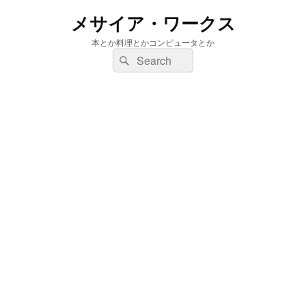
メサイア・ワークス
本とか料理とかコンピュータとか
検
検
索:
索