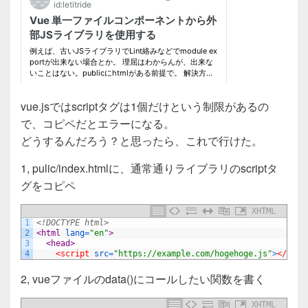
o
o
k
vue.jsではscriptタグは1個だけという制限があるの
で、コピペだとエラーになる。
どうするんだろう？と思ったら、これで行けた。
1, pulic/index.htmlに、通常通りライブラリのscriptタ
グをコピペ
XHTML
1
<!DOCTYPE html>
2
<html 
lang
=
"en"
>
3
<head>
4
<script 
src
=
"https://example.com/hogehoge.js"
>
</scri
2, vueファイルのdata()にコールしたい関数を書く
XHTML