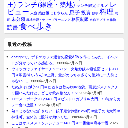
レ
王)
ランチ(銀座・築地)
ランチ限定グルメ
料理
ビュー
息子
投資
娘は誰にもやらん
人狼
数学
映
未分類
糖質制限
画
自作アプリ
自作物
機械学習・ディープラーニング
食べ歩き
読書
最近の投稿
chatgptで、ボドゲカフェ運営の恋愛ADVを作ってみた。 イベン
トが分かっている感ある。
2026年7月27日
ウォッカでファイヤーチャーハン！火焰炒飯＆坦坦面セット980
円＠翠雲(すいうん)＠上野。量がめっちゃ多くて絶対に一人前じ
ゃない…。
2026年7月27日
たぬきそば(L)990円＠たぬきは飲み物＠池袋。蕎麦がメチャクチ
ャ固いんだけど、どこが飲み物なん！？
2026年7月8日
ローストポーク200g1430円＠ビストロガブリ＠大門、13時からカ
レー食べ放題！
2026年7月6日
熱々じゃないと許さない！餃子定食(9個)1250円＠餃子の肉太郎＠
神保町、全体的に酸味が効いてた。
2026年6月23日
ここはオススメ！タンシチュー1400円＠一番館＠麻布十番
2026