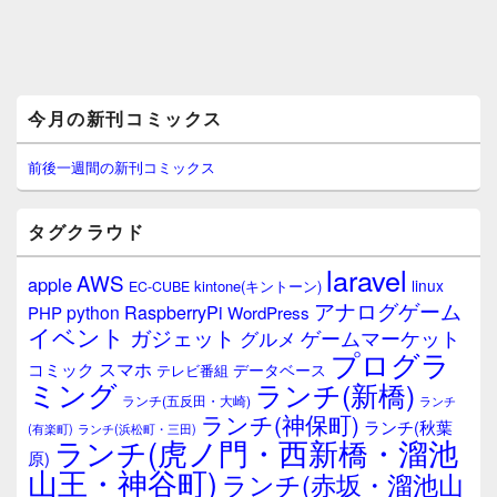
メ
今月の新刊コミックス
イ
ン
サ
前後一週間の新刊コミックス
イ
ド
バ
タグクラウド
ー
ウ
laravel
AWS
apple
ィ
linux
kintone(キントーン)
EC-CUBE
ジ
アナログゲーム
RaspberryPi
python
PHP
WordPress
ェ
イベント
ガジェット
ゲームマーケット
グルメ
ッ
プログラ
ト
スマホ
コミック
データベース
テレビ番組
エ
ミング
ランチ(新橋)
ランチ(五反田・大崎)
ランチ
リ
ランチ(神保町)
ア
ランチ(秋葉
(有楽町)
ランチ(浜松町・三田)
ランチ(虎ノ門・西新橋・溜池
原)
山王・神谷町)
ランチ(赤坂・溜池山