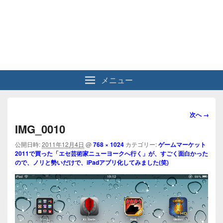
メニュー
画
次へ →
像
IMG_0010
ナ
ビ
公開日時:
2011年12月4日
@
768 × 1024
カテゴリー:
ゲームマーケット
2011で買った「エセ芸術家ニューヨークへ行く」が、すごく面白かった
ゲ
ので、ノリと勢いだけで、iPadアプリ化してみました(笑)
ー
シ
ョ
ン