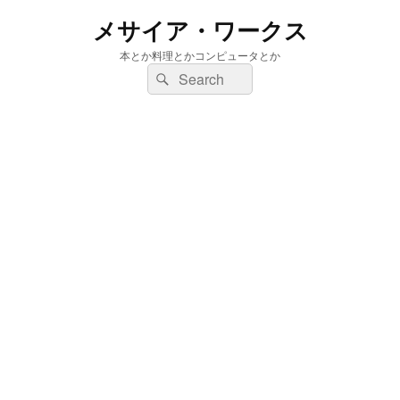
メサイア・ワークス
本とか料理とかコンピュータとか
検
検
索:
索