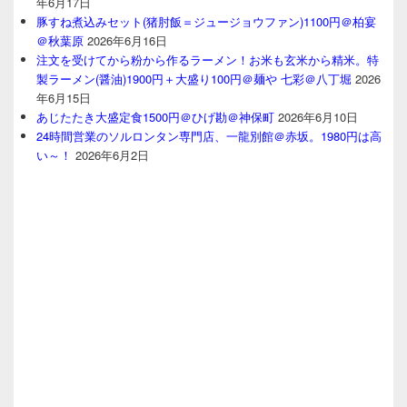
年6月17日
豚すね煮込みセット(猪肘飯＝ジュージョウファン)1100円＠柏宴
＠秋葉原
2026年6月16日
注文を受けてから粉から作るラーメン！お米も玄米から精米。特
製ラーメン(醤油)1900円＋大盛り100円＠麺や 七彩＠八丁堀
2026
年6月15日
あじたたき大盛定食1500円＠ひげ勘＠神保町
2026年6月10日
24時間営業のソルロンタン専門店、一龍別館＠赤坂。1980円は高
い～！
2026年6月2日