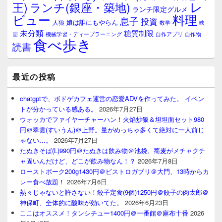
レ
王)
ランチ(銀座・築地)
ランチ限定グルメ
料理
ビュー
息子
投資
娘は誰にもやらん
人狼
数学
映
未分類
糖質制限
画
自作アプリ
自作物
機械学習・ディープラーニング
食べ歩き
読書
最近の投稿
chatgptで、ボドゲカフェ運営の恋愛ADVを作ってみた。 イベン
トが分かっている感ある。
2026年7月27日
ウォッカでファイヤーチャーハン！火焰炒飯＆坦坦面セット980
円＠翠雲(すいうん)＠上野。量がめっちゃ多くて絶対に一人前じ
ゃない…。
2026年7月27日
たぬきそば(L)990円＠たぬきは飲み物＠池袋。蕎麦がメチャクチ
ャ固いんだけど、どこが飲み物なん！？
2026年7月8日
ローストポーク200g1430円＠ビストロガブリ＠大門、13時からカ
レー食べ放題！
2026年7月6日
熱々じゃないと許さない！餃子定食(9個)1250円＠餃子の肉太郎＠
神保町、全体的に酸味が効いてた。
2026年6月23日
ここはオススメ！タンシチュー1400円＠一番館＠麻布十番
2026