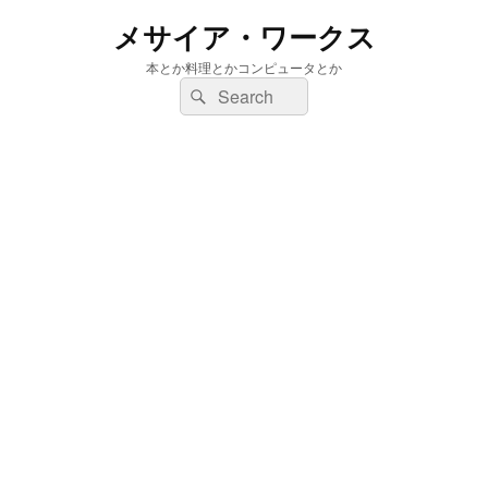
メサイア・ワークス
本とか料理とかコンピュータとか
検
検
索:
索