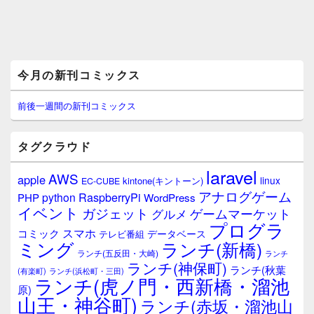
メ
今月の新刊コミックス
イ
ン
サ
前後一週間の新刊コミックス
イ
ド
バ
タグクラウド
ー
ウ
laravel
AWS
apple
ィ
linux
kintone(キントーン)
EC-CUBE
ジ
アナログゲーム
RaspberryPi
python
PHP
WordPress
ェ
イベント
ガジェット
ゲームマーケット
グルメ
ッ
プログラ
ト
スマホ
コミック
データベース
テレビ番組
エ
ミング
ランチ(新橋)
ランチ(五反田・大崎)
ランチ
リ
ランチ(神保町)
ア
ランチ(秋葉
(有楽町)
ランチ(浜松町・三田)
ランチ(虎ノ門・西新橋・溜池
原)
山王・神谷町)
ランチ(赤坂・溜池山