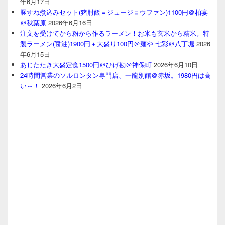
年6月17日
豚すね煮込みセット(猪肘飯＝ジュージョウファン)1100円＠柏宴
＠秋葉原
2026年6月16日
注文を受けてから粉から作るラーメン！お米も玄米から精米。特
製ラーメン(醤油)1900円＋大盛り100円＠麺や 七彩＠八丁堀
2026
年6月15日
あじたたき大盛定食1500円＠ひげ勘＠神保町
2026年6月10日
24時間営業のソルロンタン専門店、一龍別館＠赤坂。1980円は高
い～！
2026年6月2日