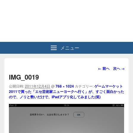
メニュー
画
← 前へ
次へ →
像
IMG_0019
ナ
ビ
公開日時:
2011年12月4日
@
768 × 1024
カテゴリー:
ゲームマーケット
2011で買った「エセ芸術家ニューヨークへ行く」が、すごく面白かった
ゲ
ので、ノリと勢いだけで、iPadアプリ化してみました(笑)
ー
シ
ョ
ン