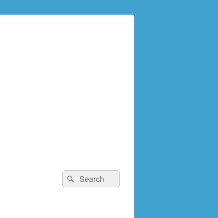
検
検
索:
索