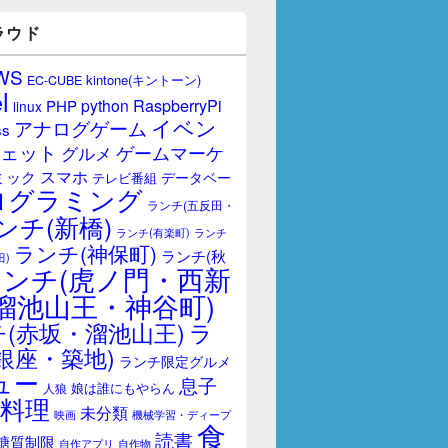
ラウド
WS
kintone(キントーン)
EC-CUBE
l
RaspberryPi
python
PHP
linux
イベン
アナログゲーム
ss
ェット
ゲームマーケ
グルメ
スマホ
ミック
データベー
テレビ番組
ログラミング
ランチ(五反田・
ンチ(新橋)
ランチ(有楽町)
ランチ
ランチ(神保町)
ランチ(秋
田)
ランチ(虎ノ門・西新
溜池山王・神谷町)
(赤坂・溜池山王)
ラ
銀座・築地)
ランチ限定グルメ
ュー
息子
娘は誰にもやらん
人狼
料理
未分類
映画
機械学習・ディープ
食
読書
糖質制限
自作アプリ
自作物