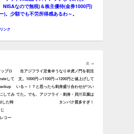
、NISAなので無税)＆株主優待(金券1000円)
ーパー)。少額でも不労所得感あるわ～。
リンク
次
次
→
アップロ
生アジフライ定食＠うなり＠虎ノ門を初注
の
ateして
文。1000円→1100円→1200円と値上げして
投
ckup
いる～！？と思ったら刺身盛り合わせがつい
稿:
にしてみ
てた。でも、アジフライ・刺身・貝汁豆腐は
seedした時
タンパク質多すぎ！
同じ
万レコー