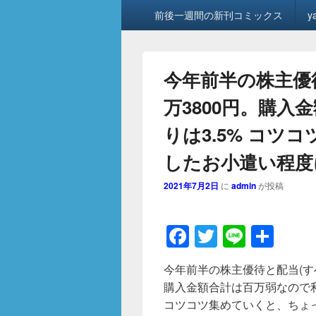
メ
前後一週間の新刊コミックス
y
イ
ン
メ
ニ
今年前半の株主優待
ュ
ー
万3800円。購入
りは3.5% コツ
したお小遣い程度
2021年7月2日
に
admin
が投稿
F
T
Li
共
a
wi
n
有
今年前半の株主優待と配当(すべて
c
tt
e
購入金額合計は百万弱なので利
e
er
コツコツ集めていくと、ちょ