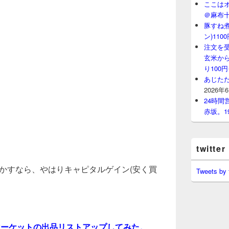
ここはオ
＠麻布
豚すね
ン)11
注文を
玄米から
り100
あじたた
2026年
24時
赤坂。1
twitter
活かすなら、やはりキャピタルゲイン(安く買
Tweets by
マーケットの出品リストアップしてみた。