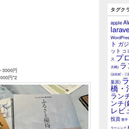
バ
ー
タグク
ウ
ィ
A
apple
ジ
larave
ェ
ッ
WordPre
ト
ト
ガジ
エ
ット
リ
コ
プ
ア
ス
ラ
大崎)
3000円
(浜松町・三
00円*2
葉原)
橋・
ランチ
ンチ(
レビ
投資
数学
ラーニング