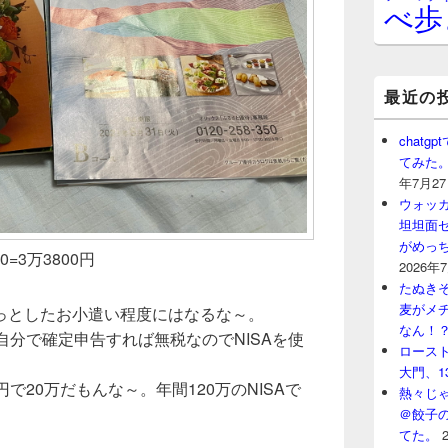
べ歩
最近の
chat
てみた
年7月2
ウォッ
坦坦面セ
がめっ
000=3万3800円
2026年
たぬきそ
麦がメ
っとしたお小遣い程度にはなるな～。
なん！
自分で確定申告すれば無税なのでNISAを使
ロースト
大門、1
円で20万だもんな～。年間120万のNISAで
熱々じゃ
＠餃子
てた。