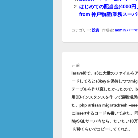
はじめての配当金(4000円
from 神戸物産(業務ス
カテゴリー:
投資
作成者:
admin
パーマ
投
稿
前
←
前
ナ
laravel8で、s3に大量のファイルを
の
ビ
ードしてるとs3keyを保持しつつmigr
投
ゲ
テーブルを作り直したかったので、ba
稿:
ー
用DBインスタンスを作って避難場所
シ
ョ
た。php artisan migrate:fresh –
ン
にinsertするコードも書いてみた。
MySQLサーバ内なら、だいたい10
ド/秒くらいでコピーしてくれた。