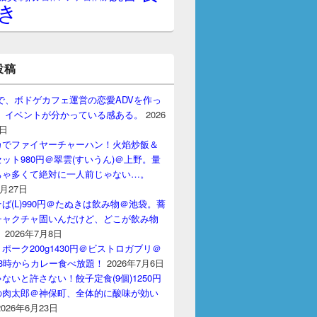
き
投稿
gptで、ボドゲカフェ運営の恋愛ADVを作っ
。 イベントが分かっている感ある。
2026
7日
カでファイヤーチャーハン！火焰炒飯＆
ット980円＠翠雲(すいうん)＠上野。量
ちゃ多くて絶対に一人前じゃない…。
7月27日
ば(L)990円＠たぬきは飲み物＠池袋。蕎
チャクチャ固いんだけど、どこが飲み物
？
2026年7月8日
ポーク200g1430円＠ビストロガブリ＠
3時からカレー食べ放題！
2026年7月6日
ないと許さない！餃子定食(9個)1250円
の肉太郎＠神保町、全体的に酸味が効い
2026年6月23日