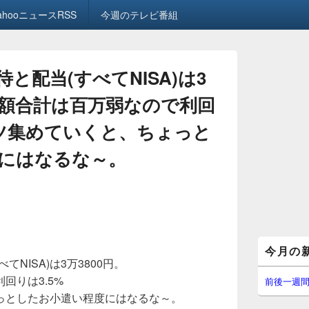
ahooニュースRSS
今週のテレビ番組
と配当(すべてNISA)は3
金額合計は百万弱なので利回
コツ集めていくと、ちょっと
にはなるな～。
メ
今月の
イ
NISA)は3万3800円。
ン
回りは3.5%
サ
前後一週
イ
っとしたお小遣い程度にはなるな～。
ド