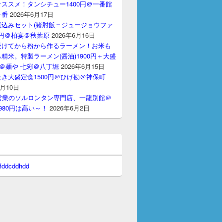
ススメ！タンシチュー1400円＠一番館
十番
2026年6月17日
煮込みセット(猪肘飯＝ジュージョウファ
00円＠柏宴＠秋葉原
2026年6月16日
受けてから粉から作るラーメン！お米も
精米。特製ラーメン(醤油)1900円＋大盛
円＠麺や 七彩＠八丁堀
2026年6月15日
き大盛定食1500円＠ひげ勘＠神保町
6月10日
間営業のソルロンタン専門店、一龍別館＠
980円は高い～！
2026年6月2日
 fddcddhdd