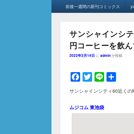
メ
前後一週間の新刊コミックス
y
イ
ン
メ
ニ
サンシャインシティ6
ュ
ー
円コーヒーを飲ん
2022年3月14日
に
admin
が投稿
F
T
Li
共
a
wi
n
有
サンシャインシティ60近くのM
c
tt
e
e
er
ムジコム 東池袋
b
o