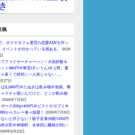
き
投稿
gptで、ボドゲカフェ運営の恋愛ADVを作っ
。 イベントが分かっている感ある。
2026
7日
カでファイヤーチャーハン！火焰炒飯＆
ット980円＠翠雲(すいうん)＠上野。量
ちゃ多くて絶対に一人前じゃない…。
7月27日
ば(L)990円＠たぬきは飲み物＠池袋。蕎
チャクチャ固いんだけど、どこが飲み物
？
2026年7月8日
ポーク200g1430円＠ビストロガブリ＠
3時からカレー食べ放題！
2026年7月6日
ないと許さない！餃子定食(9個)1250円
の肉太郎＠神保町、全体的に酸味が効い
2026年6月23日