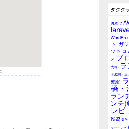
バ
ー
タグク
ウ
ィ
A
apple
ジ
larave
ェ
ッ
WordPre
ト
ト
ガジ
エ
ット
リ
コ
プ
ア
ス
ラ
大崎)
(浜松町・三
葉原)
橋・
ランチ
ンチ(
レビ
投資
数学
ラーニング