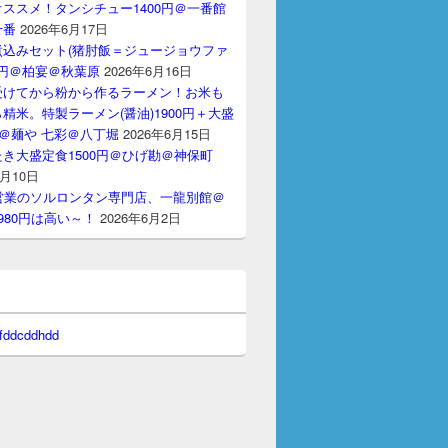
ススメ！タンシチュー1400円＠一番館
十番
2026年6月17日
煮込みセット(猪肘飯＝ジュージョウファ
00円＠柏宴＠秋葉原
2026年6月16日
受けてから粉から作るラーメン！お米も
精米。特製ラーメン(醤油)1900円＋大盛
円＠麺や 七彩＠八丁堀
2026年6月15日
き大盛定食1500円＠ひげ勘＠神保町
6月10日
間営業のソルロンタン専門店、一龍別館＠
980円は高い～！
2026年6月2日
 fddcddhdd