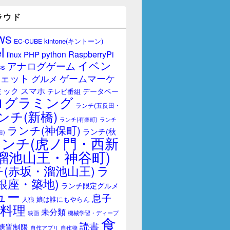
ラウド
WS
kintone(キントーン)
EC-CUBE
l
RaspberryPi
python
PHP
linux
イベン
アナログゲーム
ss
ェット
ゲームマーケ
グルメ
スマホ
ミック
データベー
テレビ番組
ログラミング
ランチ(五反田・
ンチ(新橋)
ランチ(有楽町)
ランチ
ランチ(神保町)
ランチ(秋
田)
ランチ(虎ノ門・西新
溜池山王・神谷町)
(赤坂・溜池山王)
ラ
銀座・築地)
ランチ限定グルメ
ュー
息子
娘は誰にもやらん
人狼
料理
未分類
映画
機械学習・ディープ
食
読書
糖質制限
自作アプリ
自作物