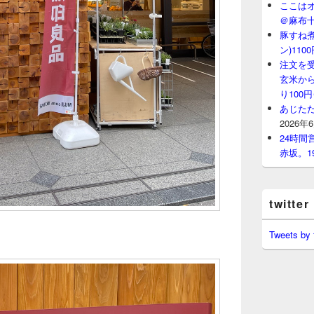
ここはオ
＠麻布
豚すね
ン)11
注文を
玄米から
り100
あじたた
2026年
24時
赤坂。1
twitter
Tweets by