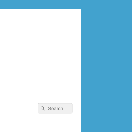
検
検
索:
索