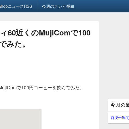
ahooニュースRSS
今週のテレビ番組
0近くのMujiComで100
でみた。
ujiComで100円コーヒーを飲んでみた。
メ
今月の
イ
ン
サ
前後一週
イ
ド