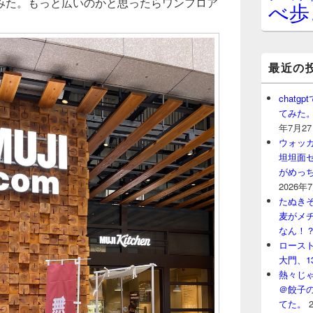
みた。もっと広いのかと思ったらワンフロア
べ歩
最近の
chat
てみた
年7月2
ウォッ
坦坦面セ
がめっ
2026年
たぬきそ
麦がメ
なん！
ロースト
大門、1
熱々じゃ
＠餃子
てた。