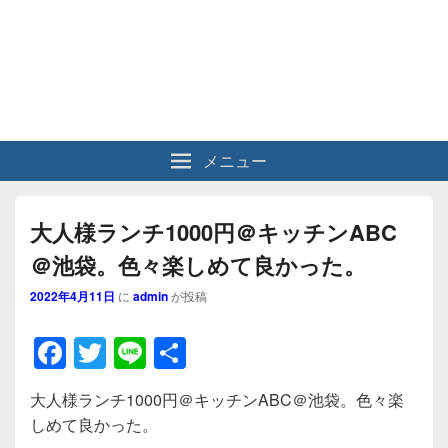
メニュー
大人様ランチ1000円＠キッチンABC
＠池袋。色々楽しめて良かった。
2022年4月11日
に
admin
が投稿
F
T
Li
共
a
wi
n
有
大人様ランチ1000円＠キッチンABC＠池袋。色々楽
c
tt
e
しめて良かった。