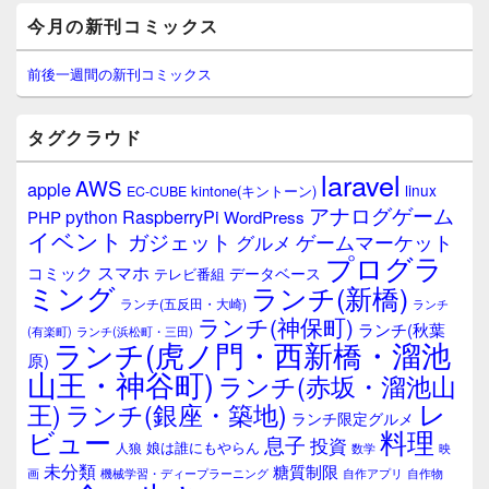
メ
今月の新刊コミックス
イ
ン
サ
前後一週間の新刊コミックス
イ
ド
バ
タグクラウド
ー
ウ
laravel
AWS
apple
ィ
linux
kintone(キントーン)
EC-CUBE
ジ
アナログゲーム
RaspberryPi
python
PHP
WordPress
ェ
イベント
ガジェット
ゲームマーケット
グルメ
ッ
プログラ
ト
スマホ
コミック
データベース
テレビ番組
エ
ミング
ランチ(新橋)
ランチ(五反田・大崎)
ランチ
リ
ランチ(神保町)
ア
ランチ(秋葉
(有楽町)
ランチ(浜松町・三田)
ランチ(虎ノ門・西新橋・溜池
原)
山王・神谷町)
ランチ(赤坂・溜池山
レ
王)
ランチ(銀座・築地)
ランチ限定グルメ
料理
ビュー
息子
投資
娘は誰にもやらん
人狼
数学
映
未分類
糖質制限
画
自作アプリ
自作物
機械学習・ディープラーニング