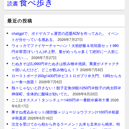
食べ歩き
読書
最近の投稿
chatgptで、ボドゲカフェ運営の恋愛ADVを作ってみた。 イベン
トが分かっている感ある。
2026年7月27日
ウォッカでファイヤーチャーハン！火焰炒飯＆坦坦面セット980
円＠翠雲(すいうん)＠上野。量がめっちゃ多くて絶対に一人前じ
ゃない…。
2026年7月27日
たぬきそば(L)990円＠たぬきは飲み物＠池袋。蕎麦がメチャクチ
ャ固いんだけど、どこが飲み物なん！？
2026年7月8日
ローストポーク200g1430円＠ビストロガブリ＠大門、13時からカ
レー食べ放題！
2026年7月6日
熱々じゃないと許さない！餃子定食(9個)1250円＠餃子の肉太郎＠
神保町、全体的に酸味が効いてた。
2026年6月23日
ここはオススメ！タンシチュー1400円＠一番館＠麻布十番
2026
年6月17日
豚すね煮込みセット(猪肘飯＝ジュージョウファン)1100円＠柏宴
＠秋葉原
2026年6月16日
注文を受けてから粉から作るラーメン！お米も玄米から精米。特