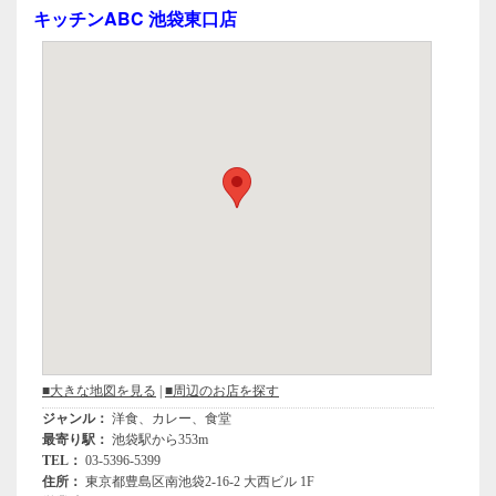
e
er
キッチンABC 池袋東口店
b
o
o
k