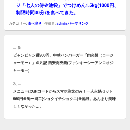
ジ「七人の侍＠池袋」でつけめん1.5kg(1000円、
制限時間30分)を食べてきた。
カテゴリー:
食べ歩き
作成者:
admin
パーマリンク
投
稿
前
←
前
ナ
ビャンビャン麺900円、中華ハンバーガー『肉夾饃（ロージ
の
ビ
ャーモー）』＠凡記 西安肉夾饃(ファンキーシーアンロオジ
投
ゲ
ャーモー)
稿:
ー
シ
次
次
→
ョ
メニューはQRコードからスマホ注文のみ！一人火鍋セット
の
ン
960円＠蜀一蜀二(ショクイチショクニ)＠池袋。あんまり美味
投
しくなかった…。
稿: