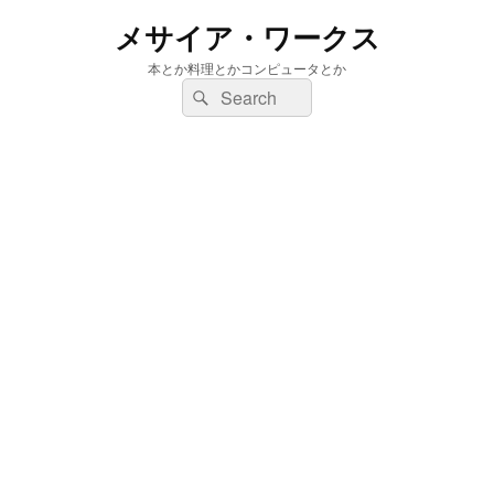
メサイア・ワークス
本とか料理とかコンピュータとか
検
検
索:
索