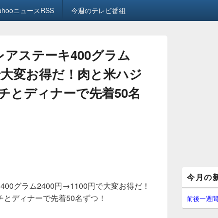
ahooニュースRSS
今週のテレビ番組
レアステーキ400グラム
0円で大変お得だ！肉と米ハジ
チとディナーで先着50名
メ
今月の
イ
00グラム2400円→1100円で大変お得だ！
ン
チとディナーで先着50名ずつ！
サ
前後一週
イ
ド