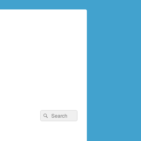
検
検
索:
索