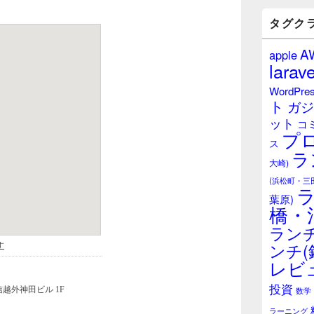
バ
ー
タグク
ウ
ィ
A
apple
ジ
larave
ェ
ッ
WordPre
ト
ト
ガジ
エ
ット
リ
コ
プ
ア
ス
ラ
大崎)
(浜松町・三
葉原)
橋・
ランチ
ンチ(
レビ
投資
数学
ラーニング