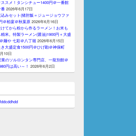
ススメ！タンシチュー1400円＠一番館
十番
2026年6月17日
煮込みセット(猪肘飯＝ジュージョウファ
00円＠柏宴＠秋葉原
2026年6月16日
受けてから粉から作るラーメン！お米も
精米。特製ラーメン(醤油)1900円＋大盛
円＠麺や 七彩＠八丁堀
2026年6月15日
き大盛定食1500円＠ひげ勘＠神保町
6月10日
間営業のソルロンタン専門店、一龍別館＠
980円は高い～！
2026年6月2日
 fddcddhdd