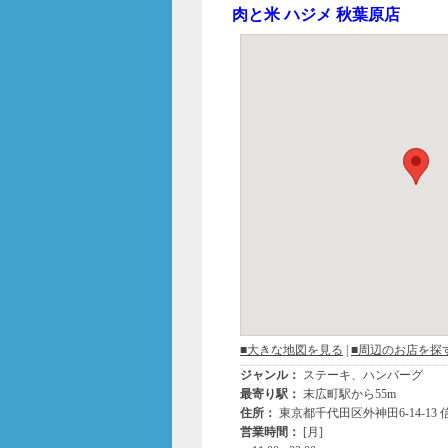
b
肉と米 ハジメ 秋葉原店
o
o
k