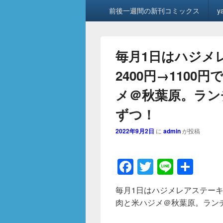
メ
前後一週間の新刊コミックス
y
イ
ン
メ
ニ
毎月1日はハジメ
ュ
ー
2400円→110
メ＠秋葉原。ラン
ずつ！
2022年9月2日
に
admin
が投稿
F
T
Li
共
a
wi
n
有
毎月1日はハジメレアステーキ4
c
tt
e
肉と米ハジメ＠秋葉原。ラン
e
er