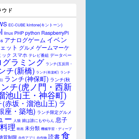
ラウド
WS
kintone(キントーン)
EC-CUBE
l
RaspberryPi
python
PHP
linux
イベン
アナログゲーム
ss
ェット
ゲームマーケ
グルメ
スマホ
ミック
データベー
テレビ番組
ログラミング
ランチ(五反田・
ンチ(新橋)
ランチ(有楽町)
ランチ
ランチ(神保町)
ランチ(秋
田)
ランチ(虎ノ門・西新
溜池山王・神谷町)
(赤坂・溜池山王)
ラ
銀座・築地)
ランチ限定グルメ
ュー
息子
娘は誰にもやらん
人狼
料理
未分類
映画
機械学習・ディープ
食
読書
糖質制限
自作アプリ
自作物