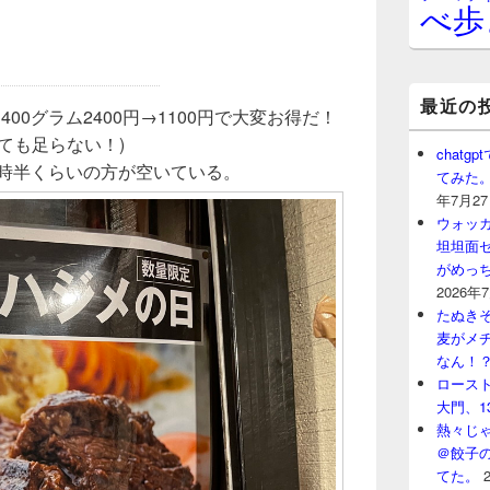
べ歩
最近の
00グラム2400円→1100円で大変お得だ！
ても足らない！)
chat
7時半くらいの方が空いている。
てみた
年7月2
ウォッ
坦坦面セ
がめっ
2026年
たぬきそ
麦がメ
なん！
ロースト
大門、1
熱々じゃ
＠餃子
てた。