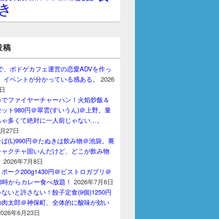
き
投稿
gptで、ボドゲカフェ運営の恋愛ADVを作っ
。 イベントが分かっている感ある。
2026
7日
カでファイヤーチャーハン！火焰炒飯＆
ット980円＠翠雲(すいうん)＠上野。量
ちゃ多くて絶対に一人前じゃない…。
7月27日
ば(L)990円＠たぬきは飲み物＠池袋。蕎
チャクチャ固いんだけど、どこが飲み物
？
2026年7月8日
ポーク200g1430円＠ビストロガブリ＠
3時からカレー食べ放題！
2026年7月6日
ないと許さない！餃子定食(9個)1250円
の肉太郎＠神保町、全体的に酸味が効い
2026年6月23日