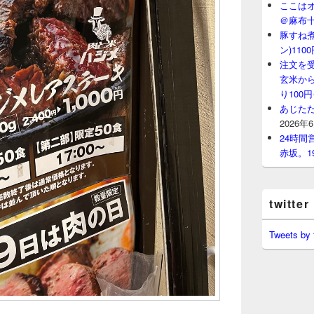
ここはオ
＠麻布
豚すね
ン)11
注文を
玄米から
り100
あじたた
2026年
24時
赤坂。1
twitter
Tweets by