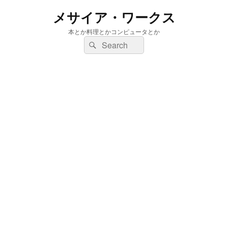
メサイア・ワークス
本とか料理とかコンピュータとか
検
検
索:
索