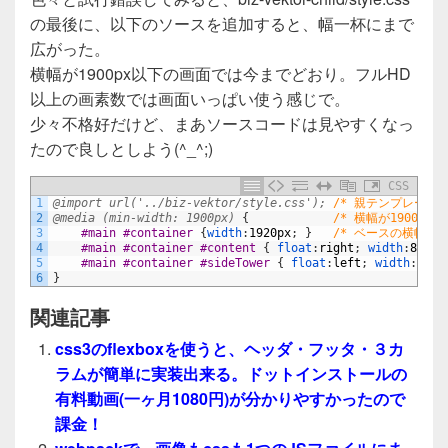
の最後に、以下のソースを追加すると、幅一杯にまで
広がった。
横幅が1900px以下の画面では今までどおり。フルHD
以上の画素数では画面いっぱい使う感じで。
少々不格好だけど、まあソースコードは見やすくなっ
たので良しとしよう(^_^;)
CSS
1
@import url('../biz-vektor/style.css');
/* 親テンプレート
2
@media (min-width: 1900px) 
{
/* 横幅が1900px
3
#main #container 
{
width
:
1920px
;
}
/* ベースの横幅を19
4
#main #container #content 
{
float
:
right
;
width
:
80%
;
5
#main #container #sideTower 
{
float
:
left
;
width
:
20%
;
6
}
関連記事
css3のflexboxを使うと、ヘッダ・フッタ・３カ
ラムが簡単に実装出来る。ドットインストールの
有料動画(一ヶ月1080円)が分かりやすかったので
課金！