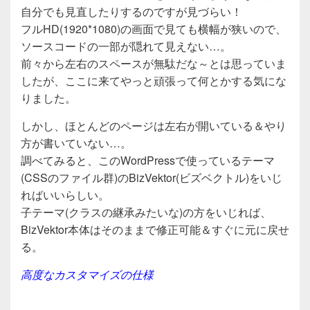
e
er
自分でも見直したりするのですが見づらい！
b
フルHD(1920*1080)の画面で見ても横幅が狭いので、
o
ソースコードの一部が隠れて見えない…。
o
前々から左右のスペースが無駄だな～とは思っていま
したが、ここに来てやっと頑張って何とかする気にな
k
りました。
しかし、ほとんどのページは左右が開いている＆やり
方が書いていない…。
調べてみると、このWordPressで使っているテーマ
(CSSのファイル群)のBizVektor(ビズベクトル)をいじ
ればいいらしい。
子テーマ(クラスの継承みたいな)の方をいじれば、
BizVektor本体はそのままで修正可能＆すぐに元に戻せ
る。
高度なカスタマイズの仕様