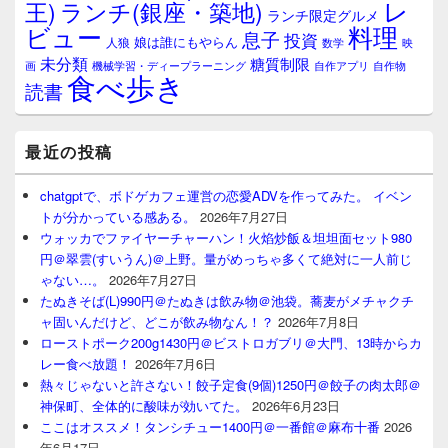
レ
王)
ランチ(銀座・築地)
ランチ限定グルメ
料理
ビュー
息子
投資
娘は誰にもやらん
人狼
数学
映
未分類
糖質制限
画
自作アプリ
自作物
機械学習・ディープラーニング
食べ歩き
読書
最近の投稿
chatgptで、ボドゲカフェ運営の恋愛ADVを作ってみた。 イベン
トが分かっている感ある。
2026年7月27日
ウォッカでファイヤーチャーハン！火焰炒飯＆坦坦面セット980
円＠翠雲(すいうん)＠上野。量がめっちゃ多くて絶対に一人前じ
ゃない…。
2026年7月27日
たぬきそば(L)990円＠たぬきは飲み物＠池袋。蕎麦がメチャクチ
ャ固いんだけど、どこが飲み物なん！？
2026年7月8日
ローストポーク200g1430円＠ビストロガブリ＠大門、13時からカ
レー食べ放題！
2026年7月6日
熱々じゃないと許さない！餃子定食(9個)1250円＠餃子の肉太郎＠
神保町、全体的に酸味が効いてた。
2026年6月23日
ここはオススメ！タンシチュー1400円＠一番館＠麻布十番
2026
年6月17日