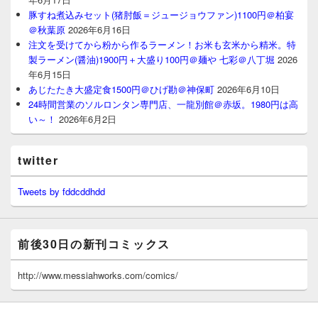
豚すね煮込みセット(猪肘飯＝ジュージョウファン)1100円＠柏宴
＠秋葉原
2026年6月16日
注文を受けてから粉から作るラーメン！お米も玄米から精米。特
製ラーメン(醤油)1900円＋大盛り100円＠麺や 七彩＠八丁堀
2026
年6月15日
あじたたき大盛定食1500円＠ひげ勘＠神保町
2026年6月10日
24時間営業のソルロンタン専門店、一龍別館＠赤坂。1980円は高
い～！
2026年6月2日
twitter
Tweets by fddcddhdd
前後30日の新刊コミックス
http://www.messiahworks.com/comics/