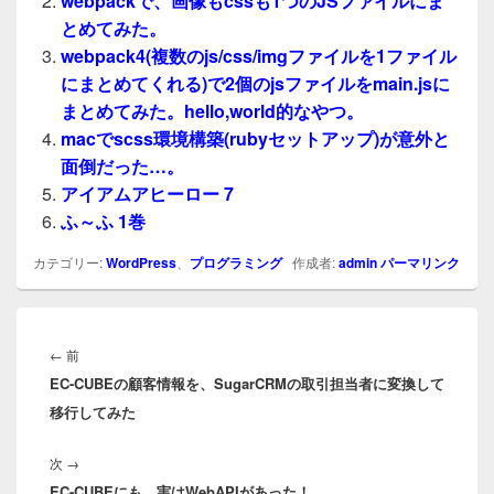
webpackで、画像もcssも1つのJSファイルにま
とめてみた。
webpack4(複数のjs/css/imgファイルを1ファイル
にまとめてくれる)で2個のjsファイルをmain.jsに
まとめてみた。hello,world的なやつ。
macでscss環境構築(rubyセットアップ)が意外と
面倒だった…。
アイアムアヒーロー 7
ふ～ふ 1巻
カテゴリー:
WordPress
、
プログラミング
作成者:
admin
パーマリンク
投
稿
前
←
前
ナ
EC-CUBEの顧客情報を、SugarCRMの取引担当者に変換して
の
ビ
移行してみた
投
ゲ
稿:
ー
次
次
→
シ
EC-CUBEにも、実はWebAPIがあった！
の