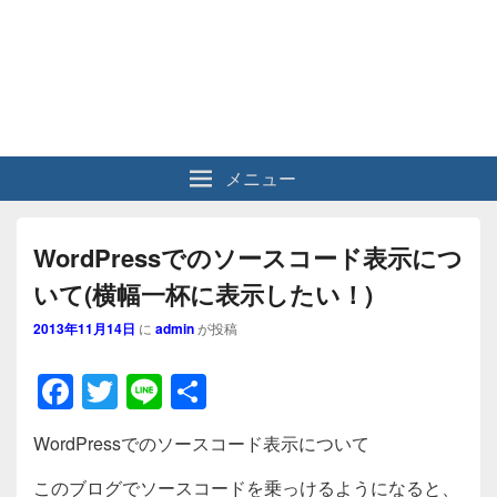
メニュー
WordPressでのソースコード表示につ
いて(横幅一杯に表示したい！)
2013年11月14日
に
admin
が投稿
F
T
Li
共
a
wi
n
有
WordPressでのソースコード表示について
c
tt
e
このブログでソースコードを乗っけるようになると、