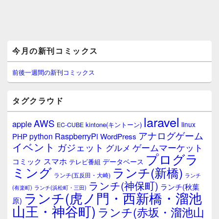
メ
今月の新刊コミックス
イ
ン
サ
前後一週間の新刊コミックス
イ
ド
バ
タグクラウド
ー
ウ
laravel
AWS
apple
ィ
linux
kintone(キントーン)
EC-CUBE
ジ
アナログゲーム
RaspberryPi
python
PHP
WordPress
ェ
イベント
ガジェット
ゲームマーケット
グルメ
ッ
プログラ
ト
スマホ
コミック
データベース
テレビ番組
エ
ミング
ランチ(新橋)
ランチ(五反田・大崎)
ランチ
リ
ランチ(神保町)
ア
ランチ(秋葉
(有楽町)
ランチ(浜松町・三田)
ランチ(虎ノ門・西新橋・溜池
原)
山王・神谷町)
ランチ(赤坂・溜池山