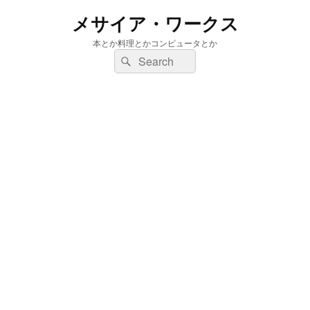
メサイア・ワークス
本とか料理とかコンピュータとか
検
検
索:
索