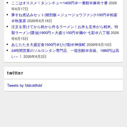
ここはオススメ！タンシチュー1400円＠一番館＠麻布十番
2026
年6月17日
豚すね煮込みセット(猪肘飯＝ジュージョウファン)1100円＠柏宴
＠秋葉原
2026年6月16日
注文を受けてから粉から作るラーメン！お米も玄米から精米。特
製ラーメン(醤油)1900円＋大盛り100円＠麺や 七彩＠八丁堀
2026
年6月15日
あじたたき大盛定食1500円＠ひげ勘＠神保町
2026年6月10日
24時間営業のソルロンタン専門店、一龍別館＠赤坂。1980円は高
い～！
2026年6月2日
twitter
Tweets by fddcddhdd