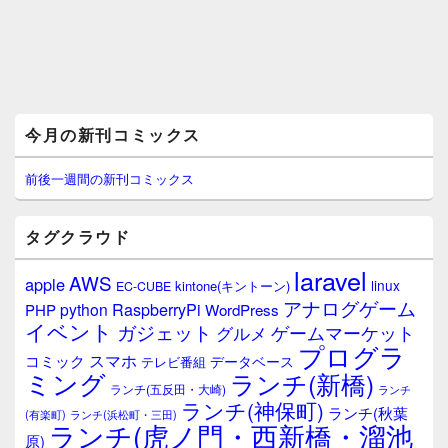
メ
今月の新刊コミックス
イ
ン
サ
前後一週間の新刊コミックス
イ
ド
バ
タグクラウド
ー
ウ
laravel
AWS
apple
ィ
linux
kintone(キントーン)
EC-CUBE
ジ
アナログゲーム
RaspberryPi
python
PHP
WordPress
ェ
イベント
ガジェット
ゲームマーケット
グルメ
ッ
プログラ
ト
スマホ
コミック
データベース
テレビ番組
エ
ミング
ランチ(新橋)
ランチ(五反田・大崎)
ランチ
リ
ランチ(神保町)
ア
ランチ(秋葉
(有楽町)
ランチ(浜松町・三田)
ランチ(虎ノ門・西新橋・溜池
原)