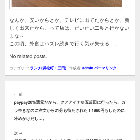
なんか、安いからとか、テレビに出てたからとか、新
しく出来たから、って店は、だいたい二度と行かない
よな～。
この頃、外食はハズレ続きで行く気が失せる…。
No related posts.
カテゴリー:
ランチ(浜松町・三田)
作成者:
admin
パーマリンク
投
稿
前
←
前
ナ
paypay20%還元だから、クアアイナ＠五反田に行ったら、ガ
の
ビ
ラ空きなのに注文から21分も待たされた！1880円もしたのに
投
ゲ
冷めかけだし…。
稿:
ー
シ
次
次
→
ョ