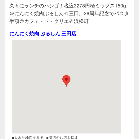
a
wi
n
有
久々にランチのハシゴ！税込3278円極ミックス150g
c
tt
e
＠にんにく焼肉ぷるしん＠三田。26周年記念でパスタ
e
er
半額＠カフェ・ド・クリエ＠浜松町
b
にんにく焼肉 ぷるしん 三田店
o
o
k