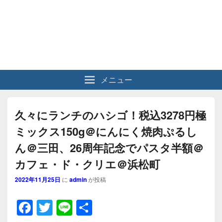
メニュー
久々にランチのハシゴ！税込3278円極
ミックス150g＠にんにく焼肉ぷるし
ん＠三田、26周年記念でパスタ半額＠
カフェ・ド・クリエ＠浜松町
2022年11月25日
に
admin
が投稿
F
T
Li
共