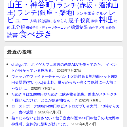
山王・神谷町)
ランチ(赤坂・溜池山
レ
王)
ランチ(銀座・築地)
ランチ限定グルメ
料理
ビュー
息子
投資
娘は誰にもやらん
人狼
数学
映
未分類
糖質制限
画
自作アプリ
自作物
機械学習・ディープラーニング
食べ歩き
読書
最近の投稿
chatgptで、ボドゲカフェ運営の恋愛ADVを作ってみた。 イベン
トが分かっている感ある。
2026年7月27日
ウォッカでファイヤーチャーハン！火焰炒飯＆坦坦面セット980
円＠翠雲(すいうん)＠上野。量がめっちゃ多くて絶対に一人前じ
ゃない…。
2026年7月27日
たぬきそば(L)990円＠たぬきは飲み物＠池袋。蕎麦がメチャクチ
ャ固いんだけど、どこが飲み物なん！？
2026年7月8日
ローストポーク200g1430円＠ビストロガブリ＠大門、13時からカ
レー食べ放題！
2026年7月6日
熱々じゃないと許さない！餃子定食(9個)1250円＠餃子の肉太郎＠
神保町、全体的に酸味が効いてた。
2026年6月23日