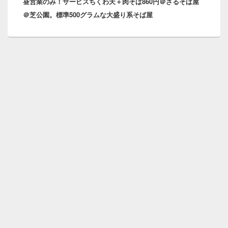
昼営業のみ！サービスちくわ天＋肉そば860円＠ざるそば屋
の
ン
＠芝公園。標準500グラムな大盛り系そば屋
投
稿: