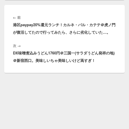
投
稿
前
←
前
ナ
港区paypay20%還元ランチ！カルネ・バル・カテテ＠虎ノ門
の
ビ
が復活してたので行ってみたら、さらに劣化していた…。
投
ゲ
稿:
ー
次
次
→
シ
DX味噌煮込みうどん1760円＠三国一(サラダうどん発祥の地)
の
ョ
＠新宿西口。美味しいちゃ美味しいけど高すぎ！
投
ン
稿: