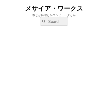
メサイア・ワークス
本とか料理とかコンピュータとか
検
検
索:
索