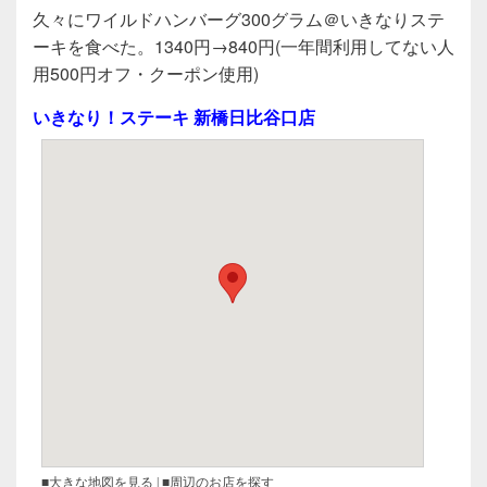
a
wi
n
有
久々にワイルドハンバーグ300グラム＠いきなりステ
c
tt
e
ーキを食べた。1340円→840円(一年間利用してない人
e
er
用500円オフ・クーポン使用)
b
いきなり！ステーキ 新橋日比谷口店
o
o
k