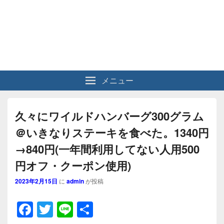
メニュー
久々にワイルドハンバーグ300グラム
＠いきなりステーキを食べた。1340円
→840円(一年間利用してない人用500
円オフ・クーポン使用)
2023年2月15日
に
admin
が投稿
F
T
Li
共