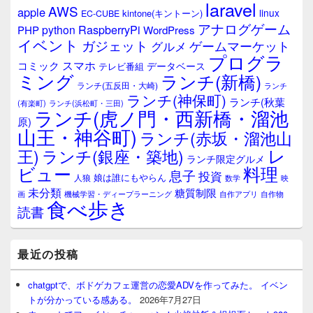
laravel
AWS
apple
ィ
linux
kintone(キントーン)
EC-CUBE
ジ
アナログゲーム
RaspberryPi
python
PHP
WordPress
ェ
イベント
ガジェット
ゲームマーケット
グルメ
ッ
プログラ
ト
スマホ
コミック
データベース
テレビ番組
エ
ミング
ランチ(新橋)
ランチ(五反田・大崎)
ランチ
リ
ランチ(神保町)
ア
ランチ(秋葉
(有楽町)
ランチ(浜松町・三田)
ランチ(虎ノ門・西新橋・溜池
原)
山王・神谷町)
ランチ(赤坂・溜池山
レ
王)
ランチ(銀座・築地)
ランチ限定グルメ
料理
ビュー
息子
投資
娘は誰にもやらん
人狼
数学
映
未分類
糖質制限
画
自作アプリ
自作物
機械学習・ディープラーニング
食べ歩き
読書
最近の投稿
chatgptで、ボドゲカフェ運営の恋愛ADVを作ってみた。 イベン
トが分かっている感ある。
2026年7月27日