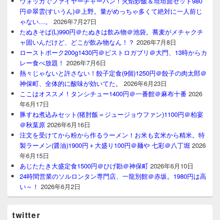
ウォッカでファイヤーチャーハン！火焰炒飯＆坦坦面セット980
円＠翠雲(すいうん)＠上野。量がめっちゃ多くて絶対に一人前じ
ゃない…。
2026年7月27日
たぬきそば(L)990円＠たぬきは飲み物＠池袋。蕎麦がメチャクチ
ャ固いんだけど、どこが飲み物なん！？
2026年7月8日
ローストポーク200g1430円＠ビストロガブリ＠大門、13時からカ
レー食べ放題！
2026年7月6日
熱々じゃないと許さない！餃子定食(9個)1250円＠餃子の肉太郎＠
神保町、全体的に酸味が効いてた。
2026年6月23日
ここはオススメ！タンシチュー1400円＠一番館＠麻布十番
2026
年6月17日
豚すね煮込みセット(猪肘飯＝ジュージョウファン)1100円＠柏宴
＠秋葉原
2026年6月16日
注文を受けてから粉から作るラーメン！お米も玄米から精米。特
製ラーメン(醤油)1900円＋大盛り100円＠麺や 七彩＠八丁堀
2026
年6月15日
あじたたき大盛定食1500円＠ひげ勘＠神保町
2026年6月10日
24時間営業のソルロンタン専門店、一龍別館＠赤坂。1980円は高
い～！
2026年6月2日
twitter