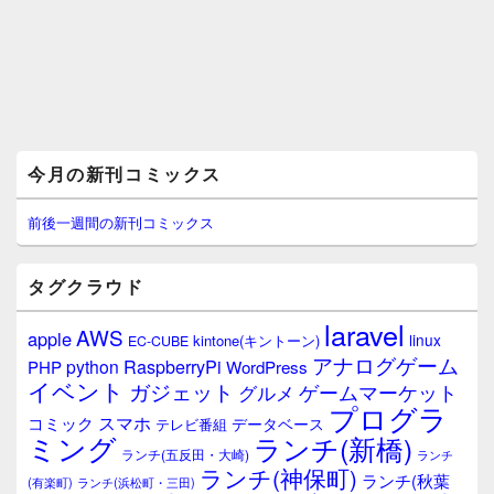
メ
今月の新刊コミックス
イ
ン
サ
前後一週間の新刊コミックス
イ
ド
バ
タグクラウド
ー
ウ
laravel
AWS
apple
ィ
linux
kintone(キントーン)
EC-CUBE
ジ
アナログゲーム
RaspberryPi
python
PHP
WordPress
ェ
イベント
ガジェット
ゲームマーケット
グルメ
ッ
プログラ
ト
スマホ
コミック
データベース
テレビ番組
エ
ミング
ランチ(新橋)
ランチ(五反田・大崎)
ランチ
リ
ランチ(神保町)
ア
ランチ(秋葉
(有楽町)
ランチ(浜松町・三田)