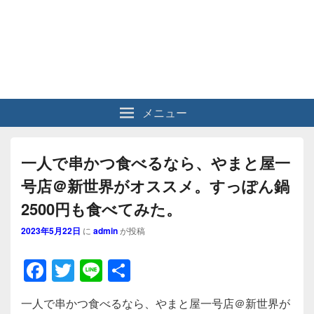
メニュー
一人で串かつ食べるなら、やまと屋一
号店＠新世界がオススメ。すっぽん鍋
2500円も食べてみた。
2023年5月22日
に
admin
が投稿
F
T
Li
共
a
wi
n
有
一人で串かつ食べるなら、やまと屋一号店＠新世界が