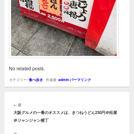
No related posts.
カテゴリー:
食べ歩き
作成者:
admin
パーマリンク
投
稿
前
←
前
ナ
大阪グルメの一番のオススメは、きつねうどん230円＠松屋
の
ビ
＠ジャンジャン横丁
投
ゲ
稿:
ー
次
次
→