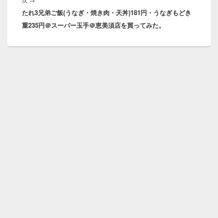
シ
たれ3兄弟ご飯(うなぎ・焼き肉・天丼)181円・うなぎもどき
の
ョ
重235円＠スーパー玉手＠恵美須店を買ってみた。
投
ン
稿: