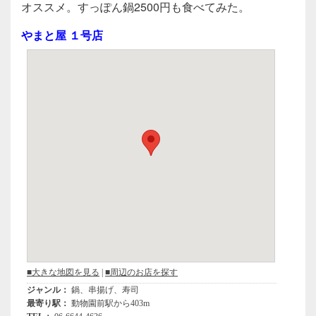
c
tt
e
オススメ。すっぽん鍋2500円も食べてみた。
e
er
やまと屋 １号店
b
o
o
k