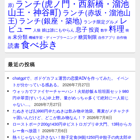
ランチ(虎ノ門・西新橋・溜池
原)
山王・神谷町)
ランチ(赤坂・溜池山
レ
王)
ランチ(銀座・築地)
ランチ限定グルメ
料理
ビュー
息子
投資
娘は誰にもやらん
人狼
数学
映
未分類
糖質制限
画
自作アプリ
自作物
機械学習・ディープラーニング
食べ歩き
読書
最近の投稿
chatgptで、ボドゲカフェ運営の恋愛ADVを作ってみた。 イベン
トが分かっている感ある。
2026年7月27日
ウォッカでファイヤーチャーハン！火焰炒飯＆坦坦面セット980
円＠翠雲(すいうん)＠上野。量がめっちゃ多くて絶対に一人前じ
ゃない…。
2026年7月27日
たぬきそば(L)990円＠たぬきは飲み物＠池袋。蕎麦がメチャクチ
ャ固いんだけど、どこが飲み物なん！？
2026年7月8日
ローストポーク200g1430円＠ビストロガブリ＠大門、13時からカ
レー食べ放題！
2026年7月6日
熱々じゃないと許さない！餃子定食(9個)1250円＠餃子の肉太郎＠