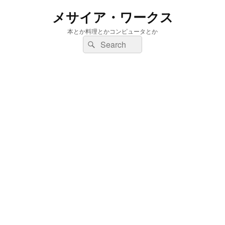
メサイア・ワークス
本とか料理とかコンピュータとか
検
検
索:
索