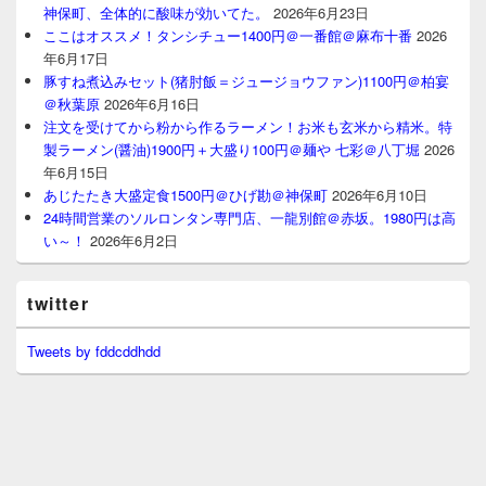
神保町、全体的に酸味が効いてた。
2026年6月23日
ここはオススメ！タンシチュー1400円＠一番館＠麻布十番
2026
年6月17日
豚すね煮込みセット(猪肘飯＝ジュージョウファン)1100円＠柏宴
＠秋葉原
2026年6月16日
注文を受けてから粉から作るラーメン！お米も玄米から精米。特
製ラーメン(醤油)1900円＋大盛り100円＠麺や 七彩＠八丁堀
2026
年6月15日
あじたたき大盛定食1500円＠ひげ勘＠神保町
2026年6月10日
24時間営業のソルロンタン専門店、一龍別館＠赤坂。1980円は高
い～！
2026年6月2日
twitter
Tweets by fddcddhdd