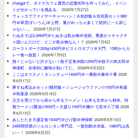
chatgptで、ボドゲカフェ運営の恋愛ADVを作ってみた。 イベン
トが分かっている感ある。
2026年7月27日
ウォッカでファイヤーチャーハン！火焰炒飯＆坦坦面セット980
円＠翠雲(すいうん)＠上野。量がめっちゃ多くて絶対に一人前じ
ゃない…。
2026年7月27日
たぬきそば(L)990円＠たぬきは飲み物＠池袋。蕎麦がメチャクチ
ャ固いんだけど、どこが飲み物なん！？
2026年7月8日
ローストポーク200g1430円＠ビストロガブリ＠大門、13時からカ
レー食べ放題！
2026年7月6日
熱々じゃないと許さない！餃子定食(9個)1250円＠餃子の肉太郎＠
神保町、全体的に酸味が効いてた。
2026年6月23日
ここはオススメ！タンシチュー1400円＠一番館＠麻布十番
2026
年6月17日
豚すね煮込みセット(猪肘飯＝ジュージョウファン)1100円＠柏宴
＠秋葉原
2026年6月16日
注文を受けてから粉から作るラーメン！お米も玄米から精米。特
製ラーメン(醤油)1900円＋大盛り100円＠麺や 七彩＠八丁堀
2026
年6月15日
あじたたき大盛定食1500円＠ひげ勘＠神保町
2026年6月10日
24時間営業のソルロンタン専門店、一龍別館＠赤坂。1980円は高
い～！
2026年6月2日