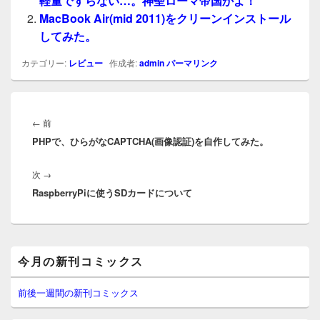
軽量ですらない…。神聖ローマ帝国かよ！
MacBook Air(mid 2011)をクリーンインストール
してみた。
カテゴリー:
レビュー
作成者:
admin
パーマリンク
投
稿
前
←
前
ナ
PHPで、ひらがなCAPTCHA(画像認証)を自作してみた。
の
ビ
投
ゲ
次
次
→
稿:
ー
RaspberryPiに使うSDカードについて
の
シ
投
ョ
稿:
ン
メ
今月の新刊コミックス
イ
ン
サ
前後一週間の新刊コミックス
イ
ド