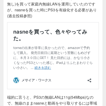
e
er
無し)を買って家庭内無線LANを運用していたのです
b
が、nasneを買った時にPS3を有線化する必要があり
o
(過去投稿参照)
o
k
端的に言うと、PS3の無線LANは11g(54Mbps)なの
で、無線のままnasneと動画をやり取りするには帯域