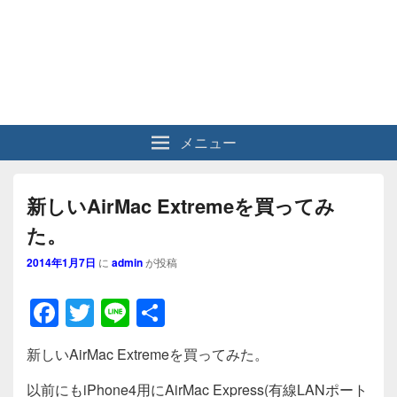
メニュー
新しいAirMac Extremeを買ってみ
た。
2014年1月7日
に
admin
が投稿
F
T
Li
共
a
wi
n
有
新しいAirMac Extremeを買ってみた。
c
tt
e
以前にもiPhone4用にAirMac Express(有線LANポート