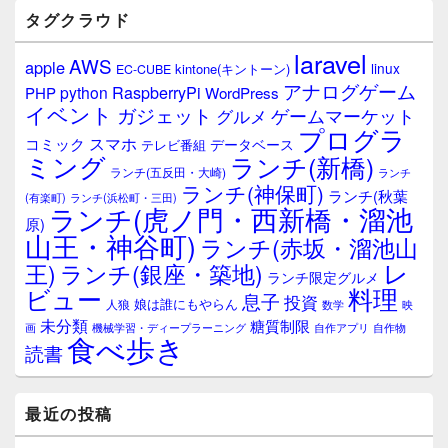
バ
タグクラウド
ー
ウ
laravel
AWS
apple
ィ
linux
kintone(キントーン)
EC-CUBE
ジ
アナログゲーム
RaspberryPi
python
PHP
WordPress
ェ
イベント
ガジェット
ゲームマーケット
グルメ
ッ
プログラ
ト
スマホ
コミック
データベース
テレビ番組
エ
ミング
ランチ(新橋)
ランチ(五反田・大崎)
ランチ
リ
ランチ(神保町)
ア
ランチ(秋葉
(有楽町)
ランチ(浜松町・三田)
ランチ(虎ノ門・西新橋・溜池
原)
山王・神谷町)
ランチ(赤坂・溜池山
レ
王)
ランチ(銀座・築地)
ランチ限定グルメ
料理
ビュー
息子
投資
娘は誰にもやらん
人狼
数学
映
未分類
糖質制限
画
自作アプリ
自作物
機械学習・ディープラーニング
食べ歩き
読書
最近の投稿