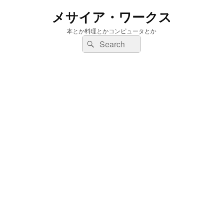
メサイア・ワークス
本とか料理とかコンピュータとか
検
検
索:
索