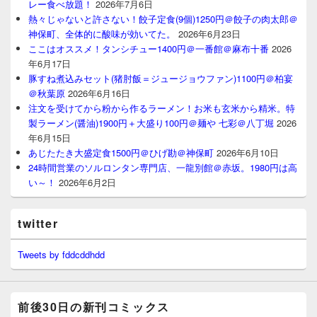
レー食べ放題！
2026年7月6日
熱々じゃないと許さない！餃子定食(9個)1250円＠餃子の肉太郎＠
神保町、全体的に酸味が効いてた。
2026年6月23日
ここはオススメ！タンシチュー1400円＠一番館＠麻布十番
2026
年6月17日
豚すね煮込みセット(猪肘飯＝ジュージョウファン)1100円＠柏宴
＠秋葉原
2026年6月16日
注文を受けてから粉から作るラーメン！お米も玄米から精米。特
製ラーメン(醤油)1900円＋大盛り100円＠麺や 七彩＠八丁堀
2026
年6月15日
あじたたき大盛定食1500円＠ひげ勘＠神保町
2026年6月10日
24時間営業のソルロンタン専門店、一龍別館＠赤坂。1980円は高
い～！
2026年6月2日
twitter
Tweets by fddcddhdd
前後30日の新刊コミックス