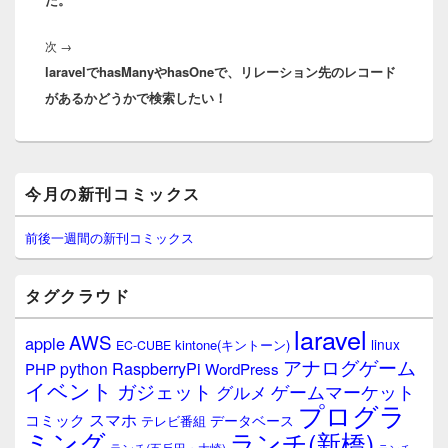
ョ
ン
次
次
→
laravelでhasManyやhasOneで、リレーション先のレコード
の
があるかどうかで検索したい！
投
稿:
メ
今月の新刊コミックス
イ
ン
サ
前後一週間の新刊コミックス
イ
ド
バ
タグクラウド
ー
ウ
laravel
AWS
apple
ィ
linux
kintone(キントーン)
EC-CUBE
ジ
アナログゲーム
RaspberryPi
python
PHP
WordPress
ェ
イベント
ガジェット
ゲームマーケット
グルメ
ッ
プログラ
ト
スマホ
コミック
データベース
テレビ番組
エ
ミング
ランチ(新橋)
ランチ(五反田・大崎)
ランチ