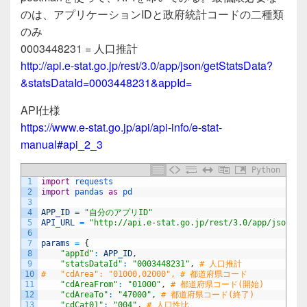
のは、アプリケーションIDと政府統計コードの二種類
のみ
0003448231 = 人口推計
http://api.e-stat.go.jp/rest/3.0/app/json/getStatsData?
&statsDataId=0003448231&appId=
API仕様
https://www.e-stat.go.jp/api/api-info/e-stat-
manual#api_2_3
Python
1
import
requests
2
import
pandas 
as
pd
3
4
APP_ID
=
"自分のアプリID"
5
API_URL
=
"http://api.e-stat.go.jp/rest/3.0/app/json/ge
6
7
params
=
{
8
"appId"
:
APP_ID
,
9
"statsDataId"
:
"0003448231"
,
# 人口推計 
10
#   "cdArea": "01000,02000", # 都道府県コード
11
"cdAreaFrom"
:
"01000"
,
# 都道府県コード(開始)
12
"cdAreaTo"
:
"47000"
,
# 都道府県コード(終了)
13
"cdCat01"
:
"004"
,
# 人口性比