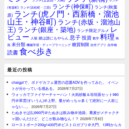
リ
ランチ(神保町)
ア
ランチ(秋葉
(有楽町)
ランチ(浜松町・三田)
ランチ(虎ノ門・西新橋・溜池
原)
山王・神谷町)
ランチ(赤坂・溜池山
レ
王)
ランチ(銀座・築地)
ランチ限定グルメ
料理
ビュー
息子
投資
娘は誰にもやらん
人狼
数学
映
未分類
糖質制限
画
自作アプリ
自作物
機械学習・ディープラーニング
食べ歩き
読書
最近の投稿
chatgptで、ボドゲカフェ運営の恋愛ADVを作ってみた。 イベン
トが分かっている感ある。
2026年7月27日
ウォッカでファイヤーチャーハン！火焰炒飯＆坦坦面セット980
円＠翠雲(すいうん)＠上野。量がめっちゃ多くて絶対に一人前じ
ゃない…。
2026年7月27日
たぬきそば(L)990円＠たぬきは飲み物＠池袋。蕎麦がメチャクチ
ャ固いんだけど、どこが飲み物なん！？
2026年7月8日
ローストポーク200g1430円＠ビストロガブリ＠大門、13時からカ