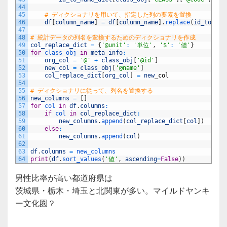
44
45
# ディクショナリを用いて、指定した列の要素を置換
46
df
[
column_name
]
=
df
[
column_name
]
.
replace
(
id_to_nam
47
48
# 統計データの列名を変換するためのディクショナリを作成
49
col_replace_dict
=
{
'@unit'
:
'単位'
,
'$'
:
'値'
}
50
for
class_obj 
in
meta_info
:
51
org_col
=
'@'
+
class_obj
[
'@id'
]
52
new_col
=
class_obj
[
'@name'
]
53
col_replace_dict
[
org_col
]
=
new
_
col
54
55
# ディクショナリに従って、列名を置換する
56
new_columns
=
[
]
57
for
col 
in
df
.
columns
:
58
if
col 
in
col_replace_dict
:
59
new_columns
.
append
(
col_replace_dict
[
col
]
)
60
else
:
61
new_columns
.
append
(
col
)
62
63
df
.
columns
=
new_columns
64
print
(
df
.
sort_values
(
'値'
,
ascending
=
False
)
)
男性比率が高い都道府県は
茨城県・栃木・埼玉と北関東が多い。マイルドヤンキ
ー文化圏？