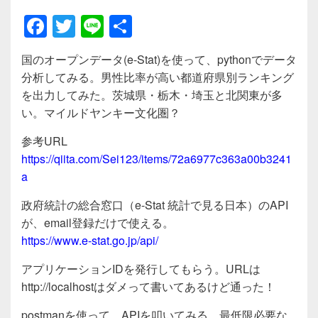
F
T
Li
共
a
wi
n
有
国のオープンデータ(e-Stat)を使って、pythonでデータ
c
tt
e
分析してみる。男性比率が高い都道府県別ランキング
e
er
を出力してみた。茨城県・栃木・埼玉と北関東が多
b
い。マイルドヤンキー文化圏？
o
参考URL
o
https://qiita.com/Sei123/items/72a6977c363a00b3241
a
k
政府統計の総合窓口（e-Stat 統計で見る日本）のAPI
が、email登録だけで使える。
https://www.e-stat.go.jp/api/
アプリケーションIDを発行してもらう。URLは
http://localhostはダメって書いてあるけど通った！
postmanを使って、APIを叩いてみる。最低限必要な