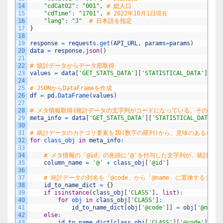
14
"cdCat02"
:
"001"
,
# 総人口
15
"cdTime"
:
"1701"
,
# 2022年10月1日現在
16
"lang"
:
"J"
# 日本語を指定
17
}
18
19
response
=
requests
.
get
(
API_URL
,
params
=
params
)
20
data
=
response
.
json
(
)
21
22
# 統計データからデータ部取得
23
values
=
data
[
'GET_STATS_DATA'
]
[
'STATISTICAL_DATA'
]
[
'DA
24
25
# JSONからDataFrameを作成
26
df
=
pd
.
DataFrame
(
values
)
27
28
# メタ情報取得(統計データの文字列がコードになっている。その対応
29
meta_info
=
data
[
'GET_STATS_DATA'
]
[
'STATISTICAL_DATA'
]
[
30
31
# 統計データのカテゴリ要素をID(数字の羅列)から、意味のある名称
32
for
class_obj 
in
meta_info
:
33
34
# メタ情報の「@id」の先頭に'@'を付与した文字列が、統計デ
35
column_name
=
'@'
+
class_obj
[
'@id'
]
36
37
# 統計データの列名を「@code」から「@name」に置換するディ
38
id_to_name_dict
=
{
}
39
if
isinstance
(
class_obj
[
'CLASS'
]
,
list
)
:
40
for
obj 
in
class_obj
[
'CLASS'
]
:
41
id_to_name_dict
[
obj
[
'@code'
]
]
=
obj
[
'@name'
42
else
:
43
id_to_name_dict
[
class_obj
[
'CLASS'
]
[
'@code'
]
]
=