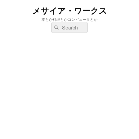
メサイア・ワークス
本とか料理とかコンピュータとか
検
検
索:
索