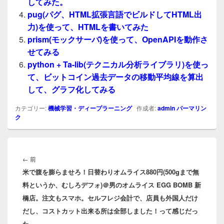
してみた。
pug(パグ、HTML拡張言語でビルドしてHTML出
力)を使って、HTMLを書いてみた
prism(モックサーバ)を使って、OpenAPIを動作さ
せてみる
python + Ta-lib(テクニカル分析ライブラリ)を使っ
て、ビットコイン過去データの移動平均線を算出
して、グラフ化してみる
カテゴリー:
機械学習・ディープラーニング
作成者:
admin
パーマリン
ク
投
稿
前
←
前
ナ
米で腹を膨らませろ！日替わりオムライス880円(500gまで無
の
ビ
料というか、むしろデフォ)＠男のオムライス EGG BOMB 新
投
ゲ
橋店。注文もスマホ。セルフレジ会計で、店員も外国人だけ
稿:
ー
だし、コストカット出来る所は全部しました！って感じだっ
シ
た。