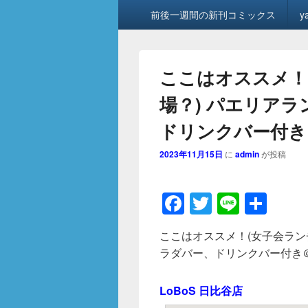
メ
前後一週間の新刊コミックス
y
イ
ン
メ
ニ
ここはオススメ！
ュ
ー
場？) パエリアラ
ドリンクバー付き＠
2023年11月15日
に
admin
が投稿
F
T
Li
共
a
wi
n
有
ここはオススメ！(女子会ランチ
c
tt
e
ラダバー、ドリンクバー付き＠L
e
er
b
LoBoS 日比谷店