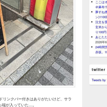
ここはオ
＠麻布
豚すね
ン)11
注文を
玄米から
り100
あじたた
2026年
24時
赤坂。1
twitter
Tweets by
、ドリンクバー付きはありがたいけど、サラ
っ端が入っていた…。