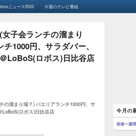
ahooニュースRSS
今週のテレビ番組
(女子会ランチの溜まり
ンチ1000円、サラダバー、
LoBoS(ロボス)日比谷店
の溜まり場？) パエリアランチ1000円、サ
メ
今月の
oBoS(ロボス)日比谷店
イ
ン
サ
前後一週
イ
ド