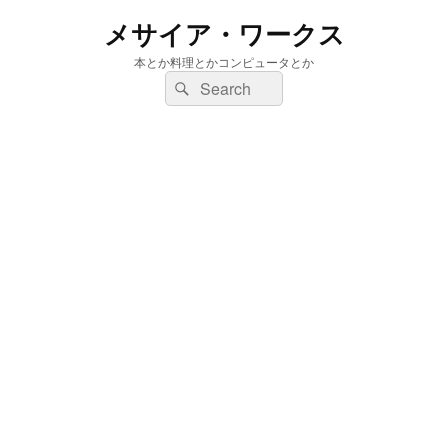
メサイア・ワークス
本とか料理とかコンピュータとか
検
検
索:
索