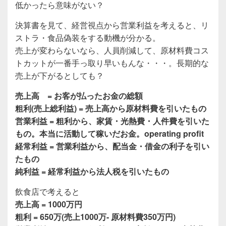
c
tt
e
低かったら意味がない？
e
er
決算書を見て、経営視点から営業利益を考えると、リ
b
ストラ・食品偽装をする動機が分かる。
o
売上が変わらないなら、人員削減して、原材料費コス
o
トカットが一番手っ取り早いもんな・・・。長期的な
売上が下がるとしても？
k
売上高 = お客が払ったお金の総額
粗利(売上総利益) = 売上高から原材料費を引いたもの
営業利益 = 粗利から、家賃・光熱費・人件費を引いた
もの。本当に活動して稼いだお金。operating profit
経常利益 = 営業利益から、配当金・借金の利子を引い
たもの
純利益 = 経常利益から法人税を引いたもの
飲食店で考えると
売上高 = 1000万円
粗利 = 650万(売上1000万- 原材料費350万円)