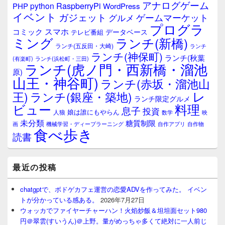
ジ
アナログゲーム
RaspberryPi
python
PHP
WordPress
ェ
イベント
ガジェット
ゲームマーケット
グルメ
ッ
プログラ
ト
スマホ
コミック
データベース
テレビ番組
エ
ミング
ランチ(新橋)
ランチ(五反田・大崎)
ランチ
リ
ランチ(神保町)
ア
ランチ(秋葉
(有楽町)
ランチ(浜松町・三田)
ランチ(虎ノ門・西新橋・溜池
原)
山王・神谷町)
ランチ(赤坂・溜池山
レ
王)
ランチ(銀座・築地)
ランチ限定グルメ
料理
ビュー
息子
投資
娘は誰にもやらん
人狼
数学
映
未分類
糖質制限
画
自作アプリ
自作物
機械学習・ディープラーニング
食べ歩き
読書
最近の投稿
chatgptで、ボドゲカフェ運営の恋愛ADVを作ってみた。 イベン
トが分かっている感ある。
2026年7月27日
ウォッカでファイヤーチャーハン！火焰炒飯＆坦坦面セット980
円＠翠雲(すいうん)＠上野。量がめっちゃ多くて絶対に一人前じ