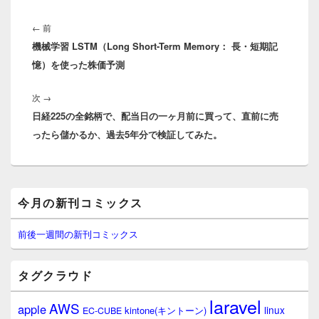
投
稿
前
←
前
ナ
機械学習 LSTM（Long Short-Term Memory： 長・短期記
の
ビ
憶）を使った株価予測
投
ゲ
稿:
ー
次
次
→
シ
日経225の全銘柄で、配当日の一ヶ月前に買って、直前に売
の
ョ
ったら儲かるか、過去5年分で検証してみた。
投
ン
稿:
メ
今月の新刊コミックス
イ
ン
サ
前後一週間の新刊コミックス
イ
ド
バ
タグクラウド
ー
ウ
laravel
AWS
apple
ィ
linux
kintone(キントーン)
EC-CUBE