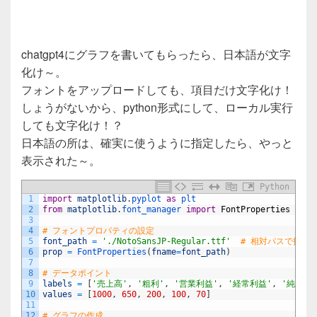
chatgpt4にグラフを書いてもらったら、日本語が文字
化け～。
フォントをアップロードしても、項目だけ文字化け！
しょうがないから、python形式にして、ローカル実行
しても文字化け！？
日本語の所は、確実に使うように指定したら、やっと
表示された～。
Python
1
import
matplotlib
.
pyplot 
as
plt
2
from
matplotlib
.
font_manager 
import
FontProperties
3
4
# フォントプロパティの設定
5
font_path
=
'./NotoSansJP-Regular.ttf'
# 相対パスで指定
6
prop
=
FontProperties
(
fname
=
font_path
)
7
8
# データポイント
9
labels
=
[
'売上高'
,
'粗利'
,
'営業利益'
,
'経常利益'
,
'純利益'
10
values
=
[
1000
,
650
,
200
,
100
,
70
]
11
12
# グラフの作成