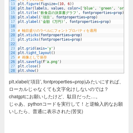
13
plt
.
figure
(
figsize
=
(
10
,
6
)
)
14
plt
.
bar
(
labels
,
values
,
color
=
[
'blue'
,
'green'
,
'orange
15
plt
.
title
(
'飲食店の決算書グラフ'
,
fontproperties
=
prop
)
16
plt
.
xlabel
(
'項目'
,
fontproperties
=
prop
)
17
plt
.
ylabel
(
'金額 (万円)'
,
fontproperties
=
prop
)
18
19
# 軸目盛りのラベルにフォントプロパティを適用
20
plt
.
xticks
(
fontproperties
=
prop
)
21
plt
.
yticks
(
fontproperties
=
prop
)
22
23
plt
.
grid
(
axis
=
'y'
)
24
plt
.
tight_layout
(
)
25
# 画像として保存
26
plt
.
savefig
(
f
'a.png'
)
27
plt
.
close
(
)
28
plt
.
show
(
)
plt.xlabel(‘項目’, fontproperties=prop)みたいにすれば、
ローカルじゃなくても文字化けしないのでは？
chatgptにお願いしたけど、駄目だった…。
じゃあ、pythonコードを実行して！と逆輸入的なお願
いしたら、普通に表示された(苦笑)