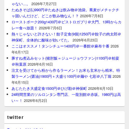
ゃない…。
2026年7月27日
たぬきそば(L)990円＠たぬきは飲み物＠池袋。蕎麦がメチャクチ
ャ固いんだけど、どこが飲み物なん！？
2026年7月8日
ローストポーク200g1430円＠ビストロガブリ＠大門、13時からカ
レー食べ放題！
2026年7月6日
熱々じゃないと許さない！餃子定食(9個)1250円＠餃子の肉太郎＠
神保町、全体的に酸味が効いてた。
2026年6月23日
ここはオススメ！タンシチュー1400円＠一番館＠麻布十番
2026
年6月17日
豚すね煮込みセット(猪肘飯＝ジュージョウファン)1100円＠柏宴
＠秋葉原
2026年6月16日
注文を受けてから粉から作るラーメン！お米も玄米から精米。特
製ラーメン(醤油)1900円＋大盛り100円＠麺や 七彩＠八丁堀
2026
年6月15日
あじたたき大盛定食1500円＠ひげ勘＠神保町
2026年6月10日
24時間営業のソルロンタン専門店、一龍別館＠赤坂。1980円は高
い～！
2026年6月2日
twitter