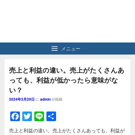
メニュー
売上と利益の違い。売上がたくさんあ
っても、利益が低かったら意味がな
い？
2024年3月29日
に
admin
が投稿
F
T
Li
共
a
wi
n
有
売上と利益の違い。売上がたくさんあっても、利益が