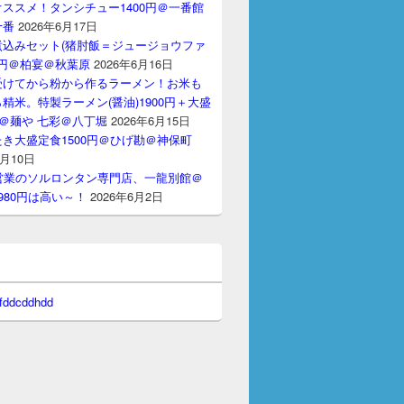
ススメ！タンシチュー1400円＠一番館
十番
2026年6月17日
煮込みセット(猪肘飯＝ジュージョウファ
00円＠柏宴＠秋葉原
2026年6月16日
受けてから粉から作るラーメン！お米も
精米。特製ラーメン(醤油)1900円＋大盛
円＠麺や 七彩＠八丁堀
2026年6月15日
き大盛定食1500円＠ひげ勘＠神保町
6月10日
00&after=1514764800"
)
間営業のソルロンタン専門店、一龍別館＠
980円は高い～！
2026年6月2日
 fddcddhdd