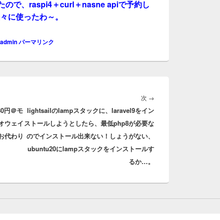
ので、raspi4＋curl＋nasne apiで予約し
か久々に使ったわ～。
admin
パーマリンク
次
次
→
80円＠モ
lightsailのlampスタックに、laravel9をイン
の
オウェイ
ストールしようとしたら、最低php8が必要な
投
お代わり
のでインストール出来ない！しょうがない、
稿:
ubuntu20にlampスタックをインストールす
るか…。