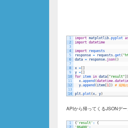
1
import
matplotlib
.
pyplot 
a
2
import
datetime
3
4
import
requests
5
response
=
requests
.
get
(
"h
6
data
=
response
.
json
(
)
7
8
x
=
[
]
9
y
=
[
]
10
for
item 
in
data
[
"result"
]
11
x
.
append
(
datetime
.
dateti
12
y
.
append
(
item
[
1
]
)
# 縦軸
13
14
plt
.
plot
(
x
,
y
)
APIから帰ってくるJSONデー
1
{
'result'
:
{
2
'86400'
: