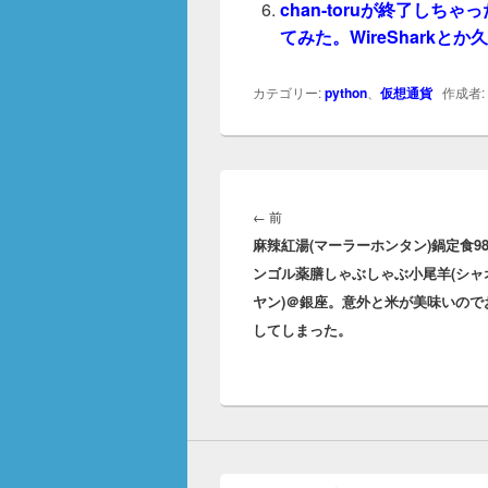
chan-toruが終了しちゃった
てみた。WireSharkと
カテゴリー:
python
、
仮想通貨
作成者:
投
稿
前
←
前
ナ
麻辣紅湯(マーラーホンタン)鍋定食9
の
ビ
ンゴル薬膳しゃぶしゃぶ小尾羊(シャ
投
ゲ
ヤン)＠銀座。意外と米が美味いので
稿:
ー
してしまった。
シ
ョ
ン