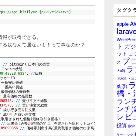
バ
ー
タグク
tps://api.bitflyer.jp/v1/ticker/"
)
ウ
ィ
A
apple
ジ
larave
ェ
ッ
情報が取得できる。
WordPre
ト
する奴なんて居ないよ！って事なのか？
ト
ガジ
エ
ット
リ
コ
プ
ア
ス
,
/
/
bitcoin
と日本円の売買
ラ
tflyer
の状態
大崎)
00:43:28.633'
,
/
/
日時
(浜松町・三
ッカー
ID
一番安い売値
葉原)
一番高い買値
橋・
最低価格の売買数
/
最高価格の売買数
ランチ
498543
,
/
/
売り注文の総数
837578
,
/
/
買い注文の総数
ンチ(
/
成り行き売り注文数
レビ
/
成り行き買い注文数
に取引きされた価格
(
最終取引き価格
)
投資
/
/
出来高
(
過去
24
時間の間に、売買された総ビットコイン数
)
数学
.85890856
/
/
価格帯別出来高
(
最終取引き価格の出来高？
)
ラーニング