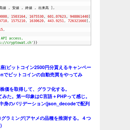
高値
,
安値
,
終値
,
出来高
]
,
0000
,
1503164
,
1675530
,
601.07623
,
948861440
]
,
3710
,
1575210
,
1630620
,
443.9251
,
726321660
]
,
15
,
 API access,
s://cryptowat.ch'
}
}
座(ビットコイン2500円分貰えるキャンペー
honでビットコインの自動売買をやってみ
toryで、株価を取得して、グラフ化する。
強してみた。第一印象はC言語＋PHPって感じ。
イル中身のバリデーション(json_decodeで配列
ldプログラミング(アヤメの品種を推測する。４つ
)