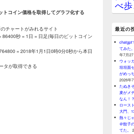
べ歩
過去のビットコイン価格を取得してグラフ化する
貨取引所のチャートがみれるサイト
最近の
= 86400秒 = 1日 = 日足(毎日のビットコイン
chat
てみた
514764800 = 2018年1月1日0時0分0秒から本日
年7月2
ウォッ
のデータが取得できる
坦坦面セ
がめっ
2026年
たぬきそ
麦がメ
なん！
ロースト
大門、1
熱々じゃ
＠餃子
てた。