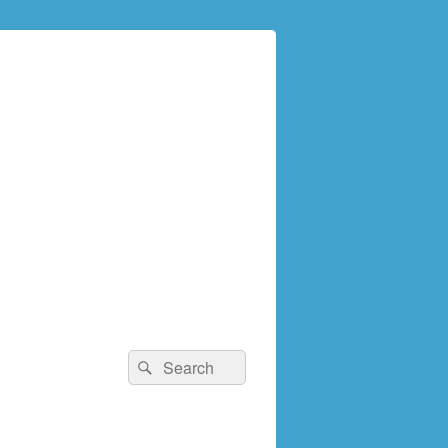
検
検
索:
索