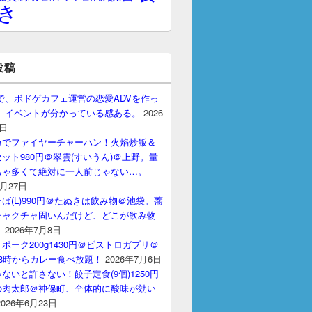
き
投稿
gptで、ボドゲカフェ運営の恋愛ADVを作っ
。 イベントが分かっている感ある。
2026
7日
カでファイヤーチャーハン！火焰炒飯＆
ット980円＠翠雲(すいうん)＠上野。量
ちゃ多くて絶対に一人前じゃない…。
7月27日
ば(L)990円＠たぬきは飲み物＠池袋。蕎
チャクチャ固いんだけど、どこが飲み物
？
2026年7月8日
ポーク200g1430円＠ビストロガブリ＠
3時からカレー食べ放題！
2026年7月6日
ないと許さない！餃子定食(9個)1250円
の肉太郎＠神保町、全体的に酸味が効い
2026年6月23日