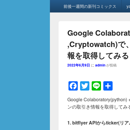
メ
前後一週間の新刊コミックス
y
イ
ン
メ
ニ
Google Colaborato
ュ
ー
,Cryptowat
報を取得してみる
2022年6月9日
に
admin
が投稿
F
T
Li
共
a
wi
n
有
Google Colaboratory(python
c
tt
e
ンの取引き情報を取得してみ
e
er
b
1. bitflyer APIからti