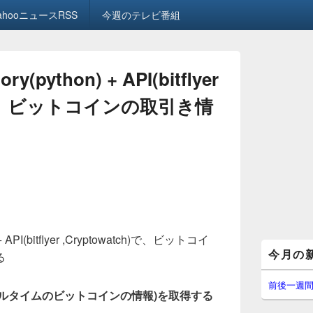
ahooニュースRSS
今週のテレビ番組
ry(python) + API(bitflyer
ch)で、ビットコインの取引き情
) + API(bitflyer ,Cryptowatch)で、ビットコイ
メ
今月の
る
イ
ン
サ
前後一週
cker(リアルタイムのビットコインの情報)を取得する
イ
ド