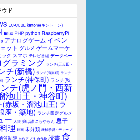
ラウド
WS
kintone(キントーン)
EC-CUBE
l
RaspberryPi
python
PHP
linux
イベン
アナログゲーム
ss
ェット
ゲームマーケ
グルメ
スマホ
ミック
データベー
テレビ番組
ログラミング
ランチ(五反田・
ンチ(新橋)
ランチ(有楽町)
ランチ
ランチ(神保町)
ランチ(秋
田)
ランチ(虎ノ門・西新
溜池山王・神谷町)
(赤坂・溜池山王)
ラ
銀座・築地)
ランチ限定グルメ
ュー
息子
娘は誰にもやらん
人狼
料理
未分類
映画
機械学習・ディープ
食
読書
糖質制限
自作アプリ
自作物