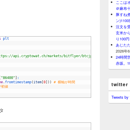
ここはオ
＠麻布
豚すね
ン)11
注文を
玄米から
り100
s
plt
あじたた
2026年
ttps://api.cryptowat.ch/markets/bitflyer/btcjpy/ohlc?periods=864
24時
赤坂。1
[
"86400"
]
:
me
.
fromtimestamp
(
item
[
0
]
)
)
# 横軸が時間
twitter
が初値
Tweets by
タ