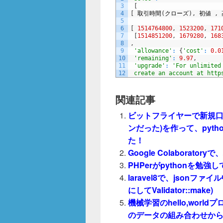
3
[
4
[
取引時間
(
クローズ
)
,
初値
,
5
6
[
1514764800
,
1523200
,
171
7
[
1514851200
,
1679280
,
168
8
,
9
'allowance'
:
{
'cost'
:
0.0
10
'remaining'
:
9.97
,
11
'upgrade'
:
'For unlimited
12
 create an account at http
関連記事
ビットフライヤーで新規口
ンだった)を作って、pyt
た！
Google Colabora
PHPerがpythonを勉
laravel8で、jsonファ
にしてValidator::make)
機械学習のhello,wor
のデータの組み合わせから