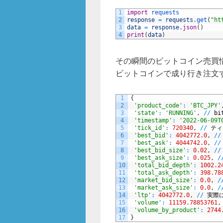
o
o
1
import
requests
2
response
=
requests
.
get
(
"ht
3
data
=
response
.
json
(
)
k
4
print
(
data
)
その瞬間のビットコイン売買
ビットコインで成り行き注文
1
{
2
'product_code'
:
'BTC_JPY'
3
'state'
:
'RUNNING'
,
/
/
bi
4
'timestamp'
:
'2022-06-09T
5
'tick_id'
:
720340
,
/
/
ティ
6
'best_bid'
:
4042772.0
,
/
/
7
'best_ask'
:
4044742.0
,
/
/
8
'best_bid_size'
:
0.02
,
/
/
9
'best_ask_size'
:
0.025
,
/
10
'total_bid_depth'
:
1002.2
11
'total_ask_depth'
:
398.78
12
'market_bid_size'
:
0.0
,
/
13
'market_ask_size'
:
0.0
,
/
14
'ltp'
:
4042772.0
,
/
/
実際
15
'volume'
:
11159.78853761
,
16
'volume_by_product'
:
2744
17
}