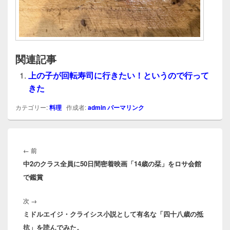
関連記事
上の子が回転寿司に行きたい！というので行って
きた
カテゴリー:
料理
作成者:
admin
パーマリンク
投
稿
前
←
前
ナ
中2のクラス全員に50日間密着映画「14歳の栞」をロサ会館
の
ビ
で鑑賞
投
ゲ
稿:
ー
次
次
→
シ
ミドルエイジ・クライシス小説として有名な「四十八歳の抵
の
ョ
抗」を読んでみた。
投
ン