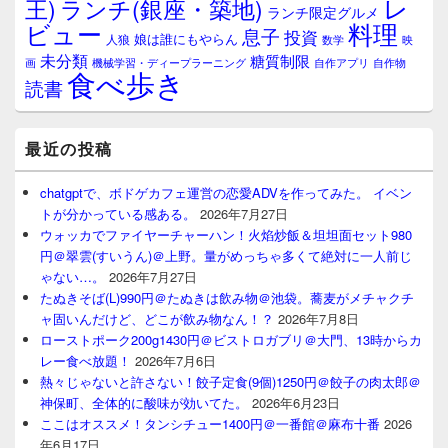
レ
王)
ランチ(銀座・築地)
ランチ限定グルメ
料理
ビュー
息子
投資
娘は誰にもやらん
人狼
数学
映
未分類
糖質制限
画
自作アプリ
自作物
機械学習・ディープラーニング
食べ歩き
読書
最近の投稿
chatgptで、ボドゲカフェ運営の恋愛ADVを作ってみた。 イベン
トが分かっている感ある。
2026年7月27日
ウォッカでファイヤーチャーハン！火焰炒飯＆坦坦面セット980
円＠翠雲(すいうん)＠上野。量がめっちゃ多くて絶対に一人前じ
ゃない…。
2026年7月27日
たぬきそば(L)990円＠たぬきは飲み物＠池袋。蕎麦がメチャクチ
ャ固いんだけど、どこが飲み物なん！？
2026年7月8日
ローストポーク200g1430円＠ビストロガブリ＠大門、13時からカ
レー食べ放題！
2026年7月6日
熱々じゃないと許さない！餃子定食(9個)1250円＠餃子の肉太郎＠
神保町、全体的に酸味が効いてた。
2026年6月23日
ここはオススメ！タンシチュー1400円＠一番館＠麻布十番
2026
年6月17日