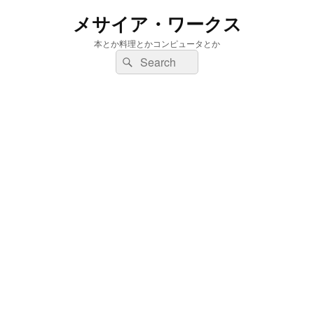
メサイア・ワークス
本とか料理とかコンピュータとか
検
検
索:
索