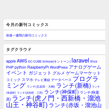
メ
今月の新刊コミックス
イ
ン
サ
前後一週間の新刊コミックス
イ
ド
バ
タグクラウド
ー
ウ
laravel
AWS
apple
ィ
linux
kintone(キントーン)
EC-CUBE
ジ
アナログゲーム
RaspberryPi
python
PHP
WordPress
ェ
イベント
ガジェット
ゲームマーケット
グルメ
ッ
プログラ
ト
スマホ
コミック
データベース
テレビ番組
エ
ミング
ランチ(新橋)
ランチ(五反田・大崎)
ランチ
リ
ランチ(神保町)
ア
ランチ(秋葉
(有楽町)
ランチ(浜松町・三田)
ランチ(虎ノ門・西新橋・溜池
原)
山王・神谷町)
ランチ(赤坂・溜池山