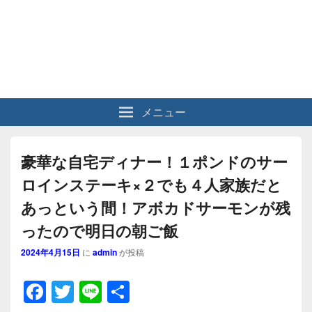
メニュー
豪華な自宅ディナー！１ポンドのサー
ロインステーキ×２でも４人家族だと
あっという間！アボカドサーモンが残
ったので明日の朝ご飯
2024年4月15日
に
admin
が投稿
F
T
Li
共