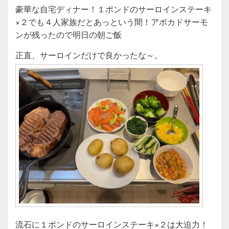
a
wi
n
有
豪華な自宅ディナー！１ポンドのサーロインステーキ
c
tt
e
×２でも４人家族だとあっという間！アボカドサーモ
e
er
ンが残ったので明日の朝ご飯
b
正直、サーロインだけで良かったな～。
o
o
k
流石に１ポンドのサーロインステーキ×２は大迫力！