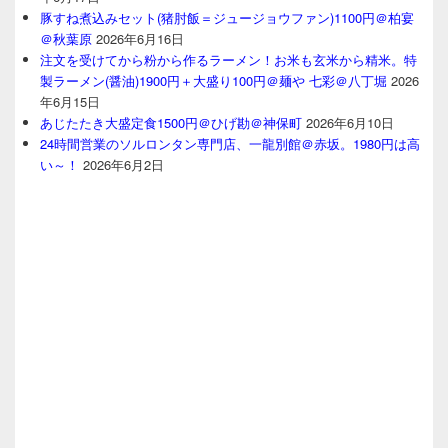
豚すね煮込みセット(猪肘飯＝ジュージョウファン)1100円＠柏宴
＠秋葉原
2026年6月16日
注文を受けてから粉から作るラーメン！お米も玄米から精米。特
製ラーメン(醤油)1900円＋大盛り100円＠麺や 七彩＠八丁堀
2026
年6月15日
あじたたき大盛定食1500円＠ひげ勘＠神保町
2026年6月10日
24時間営業のソルロンタン専門店、一龍別館＠赤坂。1980円は高
い～！
2026年6月2日