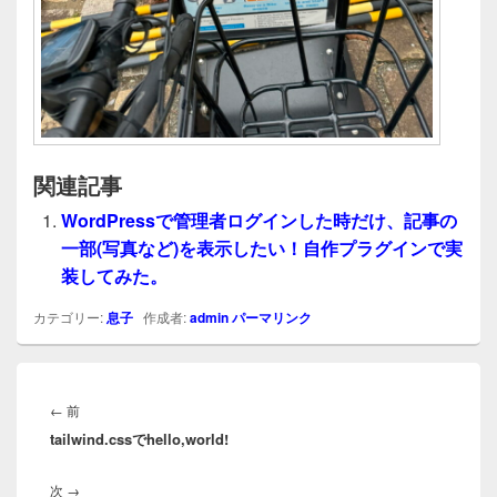
関連記事
WordPressで管理者ログインした時だけ、記事の
一部(写真など)を表示したい！自作プラグインで実
装してみた。
カテゴリー:
息子
作成者:
admin
パーマリンク
投
稿
前
←
前
ナ
tailwind.cssでhello,world!
の
ビ
投
ゲ
次
次
→
稿: