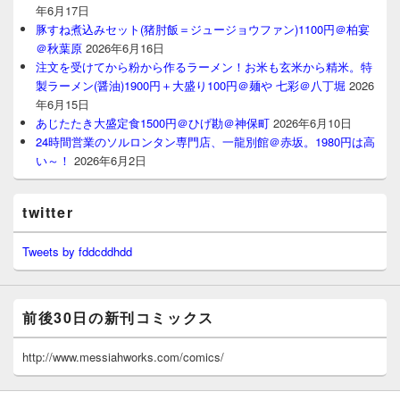
年6月17日
豚すね煮込みセット(猪肘飯＝ジュージョウファン)1100円＠柏宴
＠秋葉原
2026年6月16日
注文を受けてから粉から作るラーメン！お米も玄米から精米。特
製ラーメン(醤油)1900円＋大盛り100円＠麺や 七彩＠八丁堀
2026
年6月15日
あじたたき大盛定食1500円＠ひげ勘＠神保町
2026年6月10日
24時間営業のソルロンタン専門店、一龍別館＠赤坂。1980円は高
い～！
2026年6月2日
twitter
Tweets by fddcddhdd
前後30日の新刊コミックス
http://www.messiahworks.com/comics/