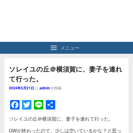
メニュー
ソレイユの丘＠横須賀に、妻子を連れ
て行った。
2024年5月21日
に
admin
が投稿
F
T
Li
共
a
wi
n
有
ソレイユの丘＠横須賀に、妻子を連れて行った。
c
tt
e
GWが終わったので、少しは空いているかな？と思っ