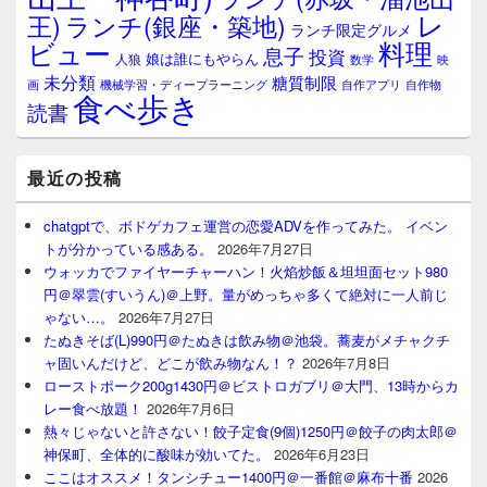
レ
王)
ランチ(銀座・築地)
ランチ限定グルメ
料理
ビュー
息子
投資
娘は誰にもやらん
人狼
数学
映
未分類
糖質制限
画
自作アプリ
自作物
機械学習・ディープラーニング
食べ歩き
読書
最近の投稿
chatgptで、ボドゲカフェ運営の恋愛ADVを作ってみた。 イベン
トが分かっている感ある。
2026年7月27日
ウォッカでファイヤーチャーハン！火焰炒飯＆坦坦面セット980
円＠翠雲(すいうん)＠上野。量がめっちゃ多くて絶対に一人前じ
ゃない…。
2026年7月27日
たぬきそば(L)990円＠たぬきは飲み物＠池袋。蕎麦がメチャクチ
ャ固いんだけど、どこが飲み物なん！？
2026年7月8日
ローストポーク200g1430円＠ビストロガブリ＠大門、13時からカ
レー食べ放題！
2026年7月6日
熱々じゃないと許さない！餃子定食(9個)1250円＠餃子の肉太郎＠
神保町、全体的に酸味が効いてた。
2026年6月23日
ここはオススメ！タンシチュー1400円＠一番館＠麻布十番
2026