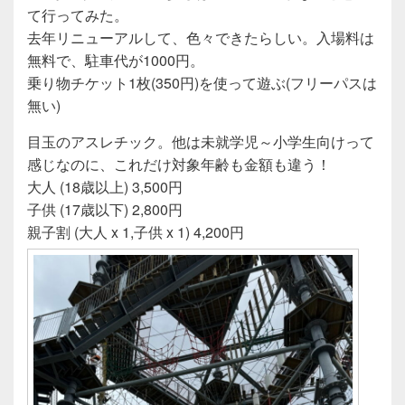
e
er
て行ってみた。
b
去年リニューアルして、色々できたらしい。入場料は
o
無料で、駐車代が1000円。
o
乗り物チケット1枚(350円)を使って遊ぶ(フリーパスは
無い)
k
目玉のアスレチック。他は未就学児～小学生向けって
感じなのに、これだけ対象年齢も金額も違う！
大人 (18歳以上) 3,500円
子供 (17歳以下) 2,800円
親子割 (大人 x 1,子供 x 1) 4,200円