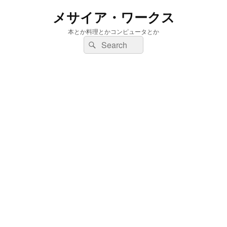
メサイア・ワークス
本とか料理とかコンピュータとか
検
検
索:
索