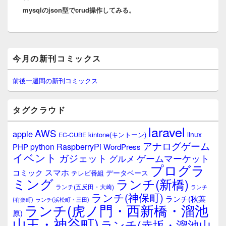
ー
mysqlのjson型でcrud操作してみる。
の
シ
投
ョ
稿:
ン
メ
今月の新刊コミックス
イ
ン
サ
前後一週間の新刊コミックス
イ
ド
バ
タグクラウド
ー
ウ
laravel
AWS
apple
ィ
linux
kintone(キントーン)
EC-CUBE
ジ
アナログゲーム
RaspberryPi
python
PHP
WordPress
ェ
イベント
ガジェット
ゲームマーケット
グルメ
ッ
プログラ
ト
スマホ
コミック
データベース
テレビ番組
エ
ミング
ランチ(新橋)
ランチ(五反田・大崎)
ランチ
リ
ランチ(神保町)
ア
ランチ(秋葉
(有楽町)
ランチ(浜松町・三田)
ランチ(虎ノ門・西新橋・溜池
原)
山王・神谷町)
ランチ(赤坂・溜池山