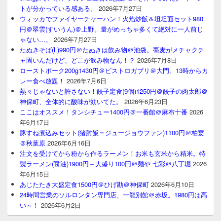
トが分かっている感ある。
2026年7月27日
ウォッカでファイヤーチャーハン！火焰炒飯＆坦坦面セット980
円＠翠雲(すいうん)＠上野。量がめっちゃ多くて絶対に一人前じ
ゃない…。
2026年7月27日
たぬきそば(L)990円＠たぬきは飲み物＠池袋。蕎麦がメチャクチ
ャ固いんだけど、どこが飲み物なん！？
2026年7月8日
ローストポーク200g1430円＠ビストロガブリ＠大門、13時からカ
レー食べ放題！
2026年7月6日
熱々じゃないと許さない！餃子定食(9個)1250円＠餃子の肉太郎＠
神保町、全体的に酸味が効いてた。
2026年6月23日
ここはオススメ！タンシチュー1400円＠一番館＠麻布十番
2026
年6月17日
豚すね煮込みセット(猪肘飯＝ジュージョウファン)1100円＠柏宴
＠秋葉原
2026年6月16日
注文を受けてから粉から作るラーメン！お米も玄米から精米。特
製ラーメン(醤油)1900円＋大盛り100円＠麺や 七彩＠八丁堀
2026
年6月15日
あじたたき大盛定食1500円＠ひげ勘＠神保町
2026年6月10日
24時間営業のソルロンタン専門店、一龍別館＠赤坂。1980円は高
い～！
2026年6月2日