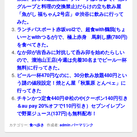
グループと料理の交換禁止)だらけの立ち飲み屋
「魚がし 福ちゃん2号店」＠渋谷に飲みに行って
みた。
ランチパスポート赤坂vol2で、超食with鶴我(ちょ
いーとwithつるが)で、極上赤身 馬刺し膳(780円)
を食べてきた。
なか卯が吉呑みに対抗して呑み卯を始めたらしい
ので、溜池山王店(今週は先着30名までビール一杯
無料)に行ってきた。
ビール一杯470円なのに、30分飲み放題480円とい
う謎の値段設定！焼とん屋「秋葉原 とんべェ」に
行ってきた
チキンかつ定食440円＠松のや(クーポン140円引き
＆au pay 20%オフで110円引き）セブンイレブン
で野菜ジュース(137円)も無料配布！
カテゴリー:
食べ歩き
作成者:
admin
パーマリンク