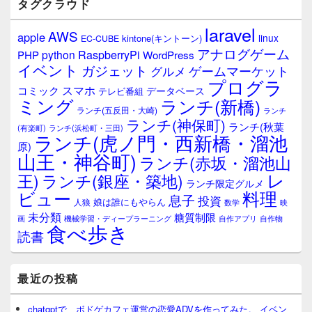
タグクラウド
ー
ウ
laravel
AWS
apple
ィ
linux
kintone(キントーン)
EC-CUBE
ジ
アナログゲーム
RaspberryPi
python
PHP
WordPress
ェ
イベント
ガジェット
ゲームマーケット
グルメ
ッ
プログラ
ト
スマホ
コミック
データベース
テレビ番組
エ
ミング
ランチ(新橋)
ランチ(五反田・大崎)
ランチ
リ
ランチ(神保町)
ア
ランチ(秋葉
(有楽町)
ランチ(浜松町・三田)
ランチ(虎ノ門・西新橋・溜池
原)
山王・神谷町)
ランチ(赤坂・溜池山
レ
王)
ランチ(銀座・築地)
ランチ限定グルメ
料理
ビュー
息子
投資
娘は誰にもやらん
人狼
数学
映
未分類
糖質制限
画
自作アプリ
自作物
機械学習・ディープラーニング
食べ歩き
読書
最近の投稿
chatgptで、ボドゲカフェ運営の恋愛ADVを作ってみた。 イベン