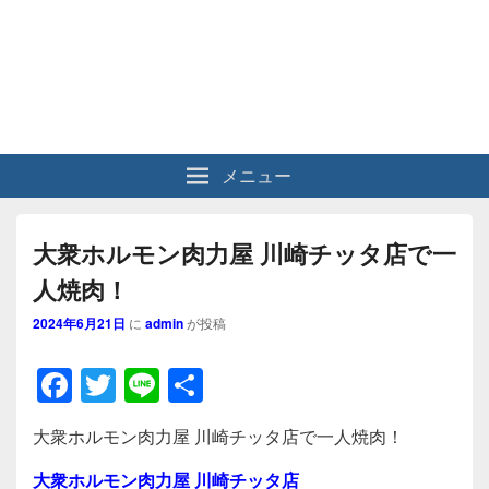
メニュー
大衆ホルモン肉力屋 川崎チッタ店で一
人焼肉！
2024年6月21日
に
admin
が投稿
F
T
Li
共
a
wi
n
有
大衆ホルモン肉力屋 川崎チッタ店で一人焼肉！
c
tt
e
大衆ホルモン肉力屋 川崎チッタ店