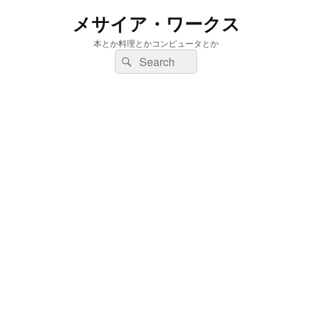
メサイア・ワークス
本とか料理とかコンピュータとか
検
検
索:
索