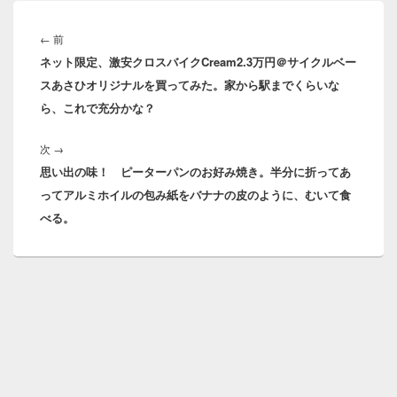
投
稿
前
←
前
ナ
ネット限定、激安クロスバイクCream2.3万円＠サイクルベー
の
ビ
スあさひオリジナルを買ってみた。家から駅までくらいな
投
ゲ
ら、これで充分かな？
稿:
ー
シ
次
次
→
ョ
思い出の味！ ピーターパンのお好み焼き。半分に折ってあ
の
ン
ってアルミホイルの包み紙をバナナの皮のように、むいて食
投
べる。
稿: