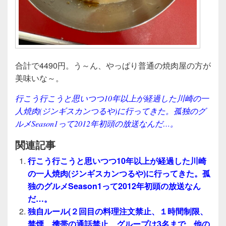
合計で4490円。う～ん、やっぱり普通の焼肉屋の方が
美味いな～。
行こう行こうと思いつつ10年以上が経過した川崎の一
人焼肉(ジンギスカンつるや)に行ってきた。孤独のグ
ルメSeason1って2012年初頭の放送なんだ…。
関連記事
行こう行こうと思いつつ10年以上が経過した川崎
の一人焼肉(ジンギスカンつるや)に行ってきた。孤
独のグルメSeason1って2012年初頭の放送なん
だ…。
独自ルール(２回目の料理注文禁止、１時間制限、
禁煙、携帯の通話禁止、グループは3名まで、他の