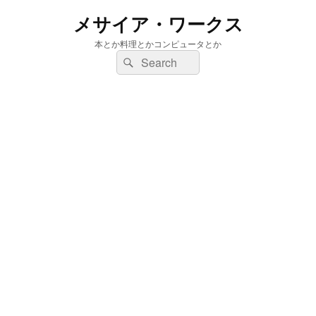
メサイア・ワークス
本とか料理とかコンピュータとか
検
検
索:
索