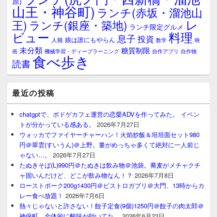
原)
山王・神谷町)
ランチ(赤坂・溜池山
レ
王)
ランチ(銀座・築地)
ランチ限定グルメ
料理
ビュー
息子
投資
娘は誰にもやらん
人狼
数学
映
未分類
糖質制限
画
自作アプリ
自作物
機械学習・ディープラーニング
食べ歩き
読書
最近の投稿
chatgptで、ボドゲカフェ運営の恋愛ADVを作ってみた。 イベン
トが分かっている感ある。
2026年7月27日
ウォッカでファイヤーチャーハン！火焰炒飯＆坦坦面セット980
円＠翠雲(すいうん)＠上野。量がめっちゃ多くて絶対に一人前じ
ゃない…。
2026年7月27日
たぬきそば(L)990円＠たぬきは飲み物＠池袋。蕎麦がメチャクチ
ャ固いんだけど、どこが飲み物なん！？
2026年7月8日
ローストポーク200g1430円＠ビストロガブリ＠大門、13時からカ
レー食べ放題！
2026年7月6日
熱々じゃないと許さない！餃子定食(9個)1250円＠餃子の肉太郎＠
神保町、全体的に酸味が効いてた。
2026年6月23日