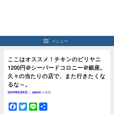
メニュー
ここはオススメ！チキンのビリヤニ
1200円＠シーバードコロニー＠銀座。
久々の当たりの店で、また行きたくな
るな～。
2024年8月8日
に
admin
が投稿
F
T
Li
共