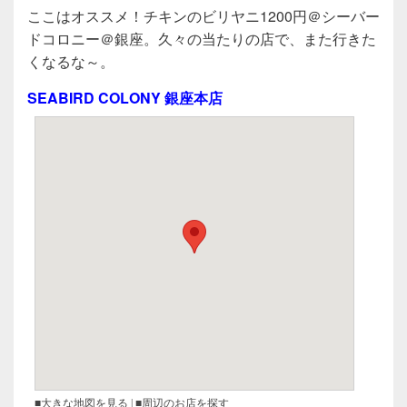
a
wi
n
有
ここはオススメ！チキンのビリヤニ1200円＠シーバー
c
tt
e
ドコロニー＠銀座。久々の当たりの店で、また行きた
e
er
くなるな～。
b
SEABIRD COLONY 銀座本店
o
o
k