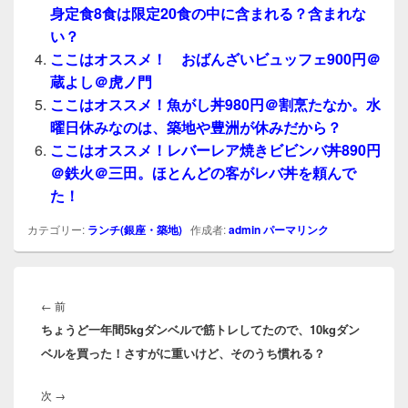
身定食8食は限定20食の中に含まれる？含まれな
い？
ここはオススメ！ おばんざいビュッフェ900円＠
蔵よし＠虎ノ門
ここはオススメ！魚がし丼980円＠割烹たなか。水
曜日休みなのは、築地や豊洲が休みだから？
ここはオススメ！レバーレア焼きビビンバ丼890円
＠鉄火＠三田。ほとんどの客がレバ丼を頼んで
た！
カテゴリー:
ランチ(銀座・築地)
作成者:
admin
パーマリンク
投
稿
前
←
前
ナ
ちょうど一年間5kgダンベルで筋トレしてたので、10kgダン
の
ビ
ベルを買った！さすがに重いけど、そのうち慣れる？
投
ゲ
稿:
ー
次
次
→
シ