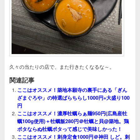
久々の当たりの店で、また行きたくなるな～。
関連記事
ここはオススメ！築地本願寺の裏手にある「ぎん
ざまぐろや」の特選ばらちらし1000円+大盛り100
円
ここはオススメ！濃厚牡蠣らぁ麺950円(広島産牡
蠣100g使用)＋牡蠣飯280円＠牡蠣と貝@築地。鶏
ポタならぬ牡蠣ポタって感じで美味しかった！
ここはオススメ！刺身定食1000円＠神田 しど。刺