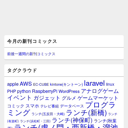
メ
今月の新刊コミックス
イ
ン
サ
前後一週間の新刊コミックス
イ
ド
バ
タグクラウド
ー
ウ
laravel
AWS
apple
ィ
linux
kintone(キントーン)
EC-CUBE
ジ
アナログゲーム
RaspberryPi
python
PHP
WordPress
ェ
イベント
ガジェット
ゲームマーケット
グルメ
ッ
プログラ
ト
スマホ
コミック
データベース
テレビ番組
エ
ミング
ランチ(新橋)
ランチ(五反田・大崎)
ランチ
リ
ランチ(神保町)
ア
ランチ(秋葉
(有楽町)
ランチ(浜松町・三田)
ランチ(虎ノ門・西新橋・溜池