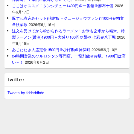
ここはオススメ！タンシチュー1400円＠一番館＠麻布十番
2026
年6月17日
豚すね煮込みセット(猪肘飯＝ジュージョウファン)1100円＠柏宴
＠秋葉原
2026年6月16日
注文を受けてから粉から作るラーメン！お米も玄米から精米。特
製ラーメン(醤油)1900円＋大盛り100円＠麺や 七彩＠八丁堀
2026
年6月15日
あじたたき大盛定食1500円＠ひげ勘＠神保町
2026年6月10日
24時間営業のソルロンタン専門店、一龍別館＠赤坂。1980円は高
い～！
2026年6月2日
twitter
Tweets by fddcddhdd