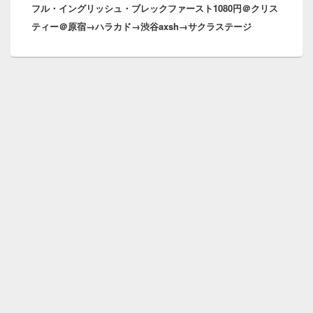
フル・イングリッシュ・ブレックファースト1080円＠クリス
の
ョ
ティー＠原宿→ハラカド→渋谷axsh→サクラステージ
投
ン
稿: