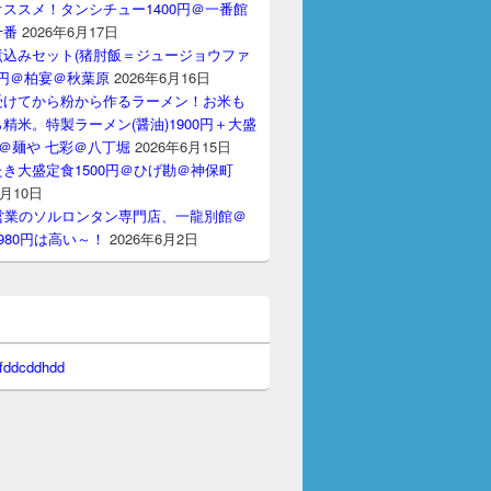
ススメ！タンシチュー1400円＠一番館
十番
2026年6月17日
煮込みセット(猪肘飯＝ジュージョウファ
00円＠柏宴＠秋葉原
2026年6月16日
受けてから粉から作るラーメン！お米も
精米。特製ラーメン(醤油)1900円＋大盛
円＠麺や 七彩＠八丁堀
2026年6月15日
き大盛定食1500円＠ひげ勘＠神保町
6月10日
間営業のソルロンタン専門店、一龍別館＠
980円は高い～！
2026年6月2日
 fddcddhdd