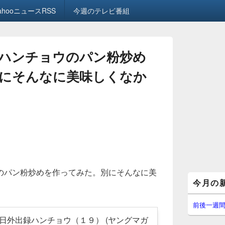
ahooニュースRSS
今週のテレビ番組
ハンチョウのパン粉炒め
にそんなに美味しくなか
のパン粉炒めを作ってみた。別にそんなに美
メ
今月の
イ
ン
サ
前後一週
イ
日外出録ハンチョウ（１９） (ヤングマガ
ド