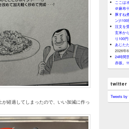
ここはオ
＠麻布
豚すね
ン)11
注文を
玄米から
り100
あじたた
2026年
24時
赤坂。1
twitter
Tweets by
上が経過してしまったので、いい加減に作っ