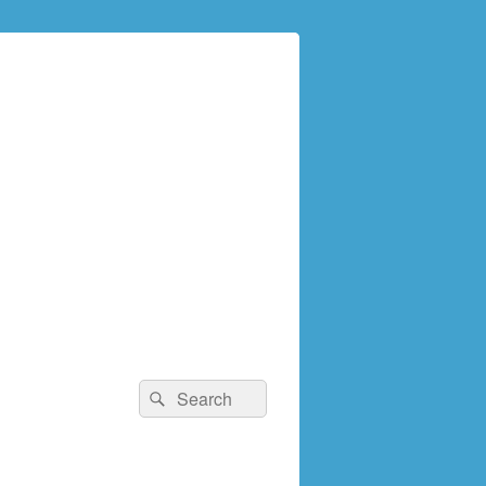
検
検
索:
索