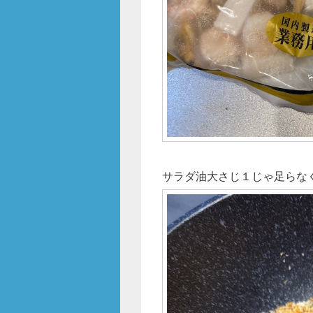
サラダ油大さじ１じゃ足らな