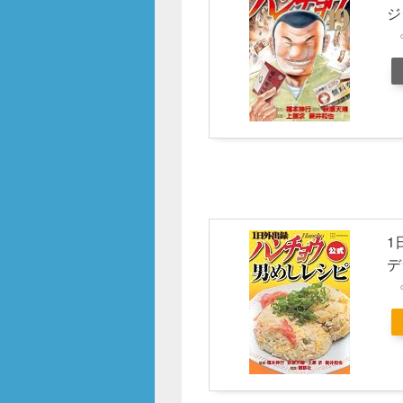
o
ジ
o
k
1
デ