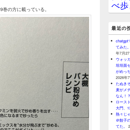
べ歩
19巻の方に載っている。
最近の
chat
てみた
年7月2
ウォッ
坦坦面セ
がめっ
2026年
たぬきそ
麦がメ
なん！
ロースト
大門、1
熱々じゃ
＠餃子
てた。