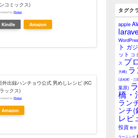
バ
ンコミックス)
ー
タグク
created by
Rinker
ウ
ィ
A
apple
Kindle
Amazon
ジ
larave
ェ
ッ
WordPre
ト
ト
ガジ
エ
ット
リ
コ
プ
ア
ス
ラ
大崎)
(浜松町・三
日外出録ハンチョウ公式 男めしレシピ (KC
葉原)
ラックス)
橋・
created by
Rinker
ランチ
ンチ(
Amazon
レビ
投資
数学
ラーニング