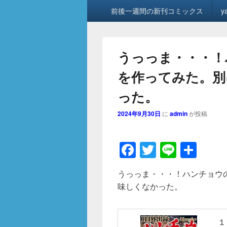
メ
前後一週間の新刊コミックス
y
イ
ン
メ
ニ
うっっま・・・！
ュ
ー
を作ってみた。別
った。
2024年9月30日
に
admin
が投稿
F
T
Li
共
a
wi
n
有
うっっま・・・！ハンチョウ
c
tt
e
味しくなかった。
e
er
b
１