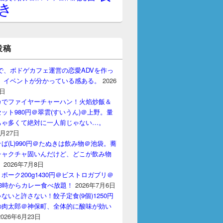
き
投稿
gptで、ボドゲカフェ運営の恋愛ADVを作っ
。 イベントが分かっている感ある。
2026
7日
カでファイヤーチャーハン！火焰炒飯＆
ット980円＠翠雲(すいうん)＠上野。量
ちゃ多くて絶対に一人前じゃない…。
7月27日
ば(L)990円＠たぬきは飲み物＠池袋。蕎
チャクチャ固いんだけど、どこが飲み物
？
2026年7月8日
ポーク200g1430円＠ビストロガブリ＠
3時からカレー食べ放題！
2026年7月6日
ないと許さない！餃子定食(9個)1250円
の肉太郎＠神保町、全体的に酸味が効い
2026年6月23日