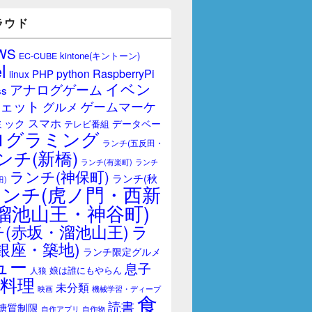
ラウド
WS
kintone(キントーン)
EC-CUBE
l
RaspberryPi
python
PHP
linux
イベン
アナログゲーム
ss
ェット
ゲームマーケ
グルメ
スマホ
ミック
データベー
テレビ番組
ログラミング
ランチ(五反田・
ンチ(新橋)
ランチ(有楽町)
ランチ
ランチ(神保町)
ランチ(秋
田)
ランチ(虎ノ門・西新
溜池山王・神谷町)
(赤坂・溜池山王)
ラ
銀座・築地)
ランチ限定グルメ
ュー
息子
娘は誰にもやらん
人狼
料理
未分類
映画
機械学習・ディープ
食
読書
糖質制限
自作アプリ
自作物