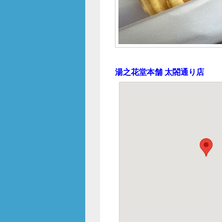
湯之花堂本舗 太閤通り店