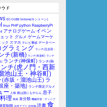
ラウド
WS
kintone(キントーン)
EC-CUBE
l
RaspberryPi
python
PHP
linux
イベン
アナログゲーム
ss
ェット
ゲームマーケ
グルメ
スマホ
ミック
データベー
テレビ番組
ログラミング
ランチ(五反田・
ンチ(新橋)
ランチ(有楽町)
ランチ
ランチ(神保町)
ランチ(秋
田)
ランチ(虎ノ門・西新
溜池山王・神谷町)
(赤坂・溜池山王)
ラ
銀座・築地)
ランチ限定グルメ
ュー
息子
娘は誰にもやらん
人狼
料理
未分類
映画
機械学習・ディープ
食
読書
糖質制限
自作アプリ
自作物