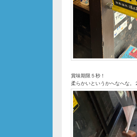
賞味期限５秒！
柔らかいというかへなへな。