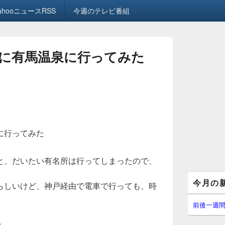
ahooニュースRSS
今週のテレビ番組
に有馬温泉に行ってみた
に行ってみた
と、だいたい有名所は行ってしまったので、
メ
今月の
らしいけど、神戸経由で電車で行っても、時
イ
ン
サ
前後一週
イ
ド