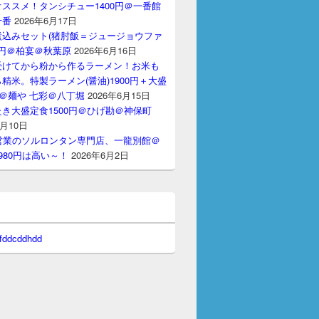
ススメ！タンシチュー1400円＠一番館
十番
2026年6月17日
煮込みセット(猪肘飯＝ジュージョウファ
00円＠柏宴＠秋葉原
2026年6月16日
受けてから粉から作るラーメン！お米も
精米。特製ラーメン(醤油)1900円＋大盛
円＠麺や 七彩＠八丁堀
2026年6月15日
き大盛定食1500円＠ひげ勘＠神保町
6月10日
間営業のソルロンタン専門店、一龍別館＠
980円は高い～！
2026年6月2日
 fddcddhdd