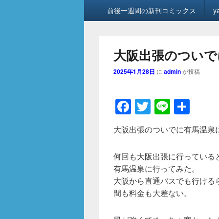
メ
前後一週間の新刊コミックス
y
イ
ン
メ
ニ
大阪出張のついで
ュ
ー
2025年1月28日
に
admin
が投稿
F
T
Li
共
a
wi
n
有
大阪出張のついでに有馬温泉
c
tt
e
e
er
何回も大阪出張に行っている
b
有馬温泉に行ってみた。
o
大阪から直通バスでも行ける
間も料金も大差ない。
o
k