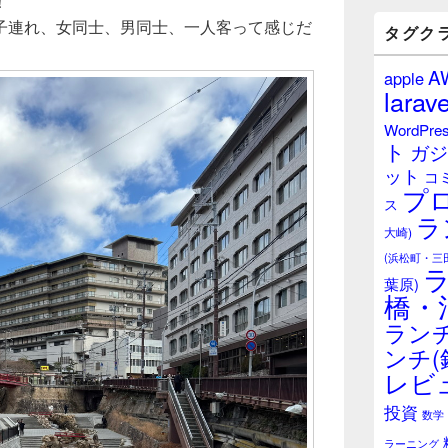
！
バ
子連れ、女同士、男同士、一人客って感じだ
ー
タグク
ウ
ィ
A
apple
ジ
larave
ェ
ッ
WordPre
ト
ト
ガジ
エ
ット
リ
コ
プ
ア
ス
ラ
大崎)
(浜松町・三
葉原)
橋・
ランチ
ンチ(
レビ
投資
数学
ラーニング