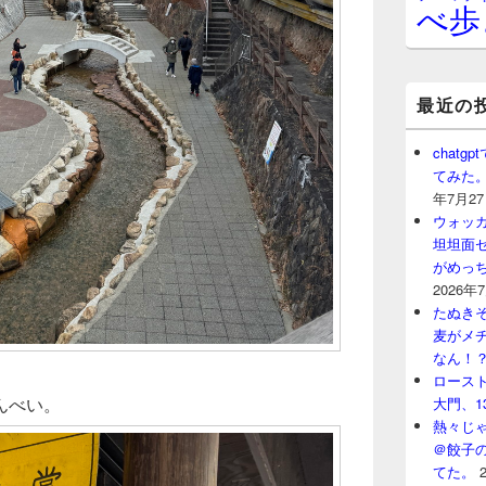
べ歩
最近の
chat
てみた
年7月2
ウォッ
坦坦面セ
がめっ
2026年
たぬきそ
麦がメ
なん！
ロースト
んべい。
大門、1
熱々じゃ
＠餃子
てた。