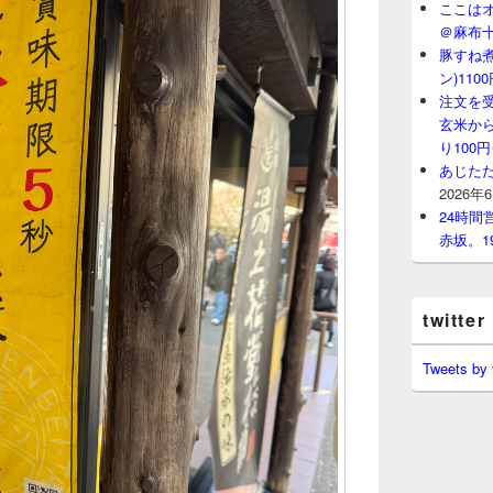
ここはオ
＠麻布
豚すね
ン)11
注文を
玄米から
り100
あじたた
2026年
24時
赤坂。1
twitter
Tweets by