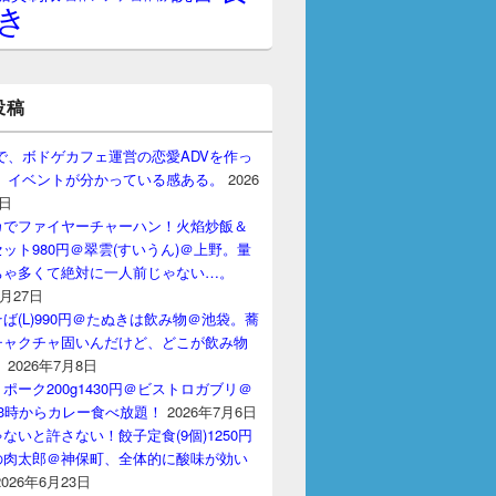
き
投稿
gptで、ボドゲカフェ運営の恋愛ADVを作っ
。 イベントが分かっている感ある。
2026
7日
カでファイヤーチャーハン！火焰炒飯＆
ット980円＠翠雲(すいうん)＠上野。量
ちゃ多くて絶対に一人前じゃない…。
7月27日
ば(L)990円＠たぬきは飲み物＠池袋。蕎
チャクチャ固いんだけど、どこが飲み物
？
2026年7月8日
ポーク200g1430円＠ビストロガブリ＠
3時からカレー食べ放題！
2026年7月6日
ないと許さない！餃子定食(9個)1250円
の肉太郎＠神保町、全体的に酸味が効い
2026年6月23日