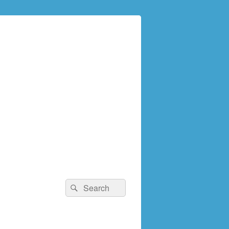
検
検
索:
索