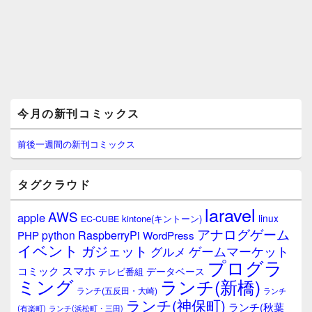
メ
今月の新刊コミックス
イ
ン
サ
前後一週間の新刊コミックス
イ
ド
バ
タグクラウド
ー
ウ
laravel
AWS
apple
ィ
linux
kintone(キントーン)
EC-CUBE
ジ
アナログゲーム
RaspberryPi
python
PHP
WordPress
ェ
イベント
ガジェット
ゲームマーケット
グルメ
ッ
プログラ
ト
スマホ
コミック
データベース
テレビ番組
エ
ミング
ランチ(新橋)
ランチ(五反田・大崎)
ランチ
リ
ランチ(神保町)
ア
ランチ(秋葉
(有楽町)
ランチ(浜松町・三田)