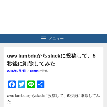
メニュー
aws lambdaからslackに投稿して、5
秒後に削除してみた
2025年2月7日
に
admin
が投稿
F
T
Li
共
a
wi
n
有
aws lambdaからslackに投稿して、5秒後に削除してみ
c
tt
e
た