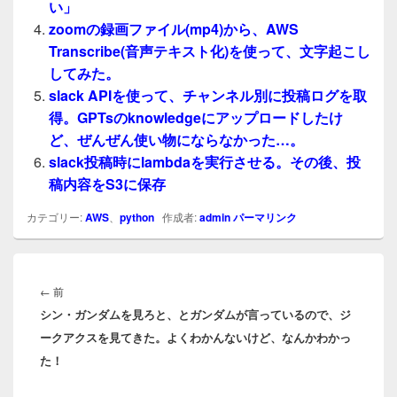
い」
zoomの録画ファイル(mp4)から、AWS
Transcribe(音声テキスト化)を使って、文字起こし
してみた。
slack APIを使って、チャンネル別に投稿ログを取
得。GPTsのknowledgeにアップロードしたけ
ど、ぜんぜん使い物にならなかった…。
slack投稿時にlambdaを実行させる。その後、投
稿内容をS3に保存
カテゴリー:
AWS
、
python
作成者:
admin
パーマリンク
投
稿
前
←
前
ナ
シン・ガンダムを見ろと、とガンダムが言っているので、ジ
の
ビ
ークアクスを見てきた。よくわかんないけど、なんかわかっ
投
ゲ
た！
稿:
ー
シ