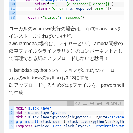
30
print
(
f
"エラー: {e.response['error']}"
)
31
return
{
"error"
:
e
.
response
[
'error'
]
}
32
33
return
{
"status"
:
"success"
}
ローカルのwindows実行の場合は、pipでslack_sdkを
インストールすればいいけど、
aws lambdaの場合は、レイヤーというLambda関数の
依存ファイルやライブラリを別のコンポーネントとし
て管理できる所にアップロードしないと駄目！
1, lambdaのpythonのバージョンが3.13なので、ロー
カルのwindowsのpythonも3.13にする
2, アップロードするためのzipファイルを、powershell
で生成
Shell
1
mkdir
slack_layer
2
mkdir
slack_layer
\
python
3
mkdir
slack_layer
\
python
\
lib
\
python3
.
13
\
site
-
packages
4
pip 
install 
slack_sdk
-
t
slack_layer
\
python
\
lib
\
python3
.
5
Compress
-
Archive
-
Path 
slack_layer
\
*
-
DestinationPath 
sl