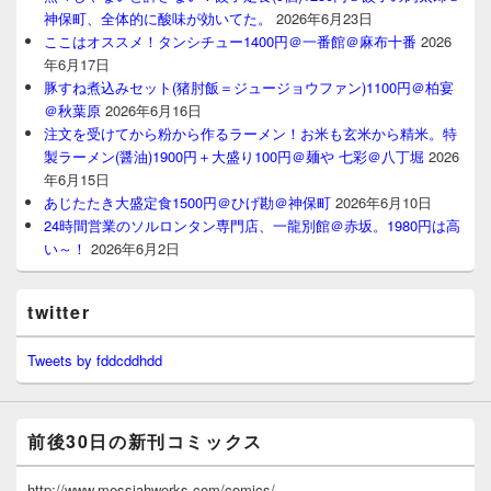
神保町、全体的に酸味が効いてた。
2026年6月23日
ここはオススメ！タンシチュー1400円＠一番館＠麻布十番
2026
年6月17日
豚すね煮込みセット(猪肘飯＝ジュージョウファン)1100円＠柏宴
＠秋葉原
2026年6月16日
注文を受けてから粉から作るラーメン！お米も玄米から精米。特
製ラーメン(醤油)1900円＋大盛り100円＠麺や 七彩＠八丁堀
2026
年6月15日
あじたたき大盛定食1500円＠ひげ勘＠神保町
2026年6月10日
24時間営業のソルロンタン専門店、一龍別館＠赤坂。1980円は高
い～！
2026年6月2日
twitter
Tweets by fddcddhdd
前後30日の新刊コミックス
http://www.messiahworks.com/comics/