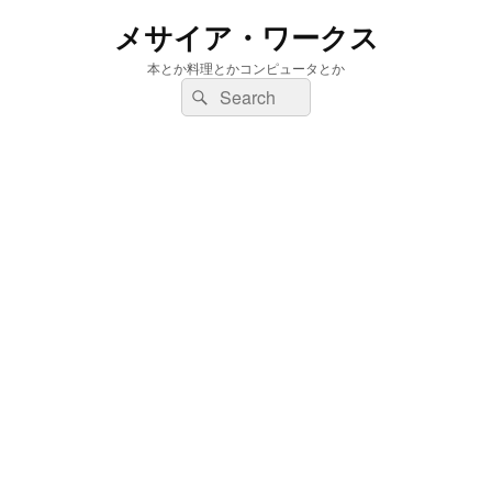
メサイア・ワークス
本とか料理とかコンピュータとか
検
検
索:
索