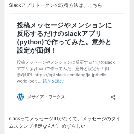
e
er
Slackアプリトークンの取得方法は、こちら
b
o
o
k
slackってメッセージIDがなくて、メッセージのタイ
ムスタンプ指定なんだ。めずらしい！