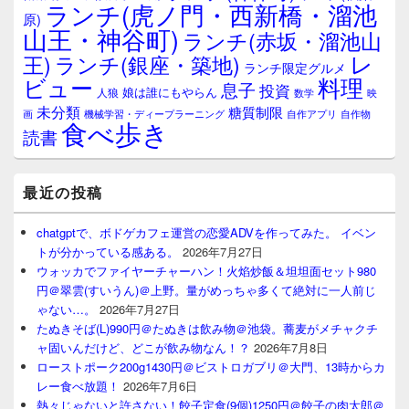
ランチ(虎ノ門・西新橋・溜池
原)
山王・神谷町)
ランチ(赤坂・溜池山
レ
王)
ランチ(銀座・築地)
ランチ限定グルメ
料理
ビュー
息子
投資
娘は誰にもやらん
人狼
数学
映
未分類
糖質制限
画
自作アプリ
自作物
機械学習・ディープラーニング
食べ歩き
読書
最近の投稿
chatgptで、ボドゲカフェ運営の恋愛ADVを作ってみた。 イベン
トが分かっている感ある。
2026年7月27日
ウォッカでファイヤーチャーハン！火焰炒飯＆坦坦面セット980
円＠翠雲(すいうん)＠上野。量がめっちゃ多くて絶対に一人前じ
ゃない…。
2026年7月27日
たぬきそば(L)990円＠たぬきは飲み物＠池袋。蕎麦がメチャクチ
ャ固いんだけど、どこが飲み物なん！？
2026年7月8日
ローストポーク200g1430円＠ビストロガブリ＠大門、13時からカ
レー食べ放題！
2026年7月6日
熱々じゃないと許さない！餃子定食(9個)1250円＠餃子の肉太郎＠