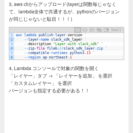
3, aws cliからアップロード(layerは関数毎じゃなく
て、lambda全体で共通するが、pythonのバージョン
が同じじゃないと駄目！！！)
Shell
1
aws 
lambda 
publish
-
layer
-
version
`
2
--
layer
-
name 
slack_sdk
_
layer
`
3
--
description
"Layer with slack_sdk"
`
4
--
zip
-
file
fileb
:
/
/
slack_sdk_layer
.zip
`
5
--
compatible
-
runtimes 
python3
.
13
`
6
--
region 
ap
-
northeast
-
1
4, Lambda コンソールで対象の関数を開く
「レイヤー」タブ → 「レイヤーを追加」 を選択
「カスタムレイヤー」 を選択
バージョンも指定する必要がある！！