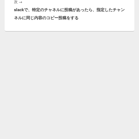
次
次
→
ョ
slackで、特定のチャネルに投稿があったら、指定したチャン
の
ン
ネルに同じ内容のコピー投稿をする
投
稿: