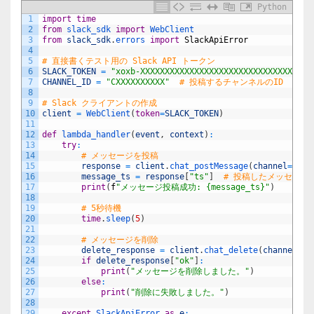
Python
1
import
time
2
from
slack_sdk 
import
WebClient
3
from
slack_sdk
.
errors 
import
SlackApiError
4
5
# 直接書くテスト用の Slack API トークン
6
SLACK_TOKEN
=
"xoxb-XXXXXXXXXXXXXXXXXXXXXXXXXXXXXXXXXXX
7
CHANNEL_ID
=
"CXXXXXXXXXX"
# 投稿するチャンネルのID
8
9
# Slack クライアントの作成
10
client
=
WebClient
(
token
=
SLACK_TOKEN
)
11
12
def
lambda_handler
(
event
,
context
)
:
13
try
:
14
# メッセージを投稿
15
response
=
client
.
chat_postMessage
(
channel
=
CHAN
16
message_ts
=
response
[
"ts"
]
# 投稿したメッセージ
17
print
(
f
"メッセージ投稿成功: {message_ts}"
)
18
19
# 5秒待機
20
time
.
sleep
(
5
)
21
22
# メッセージを削除
23
delete_response
=
client
.
chat_delete
(
channel
=
CH
24
if
delete_response
[
"ok"
]
:
25
print
(
"メッセージを削除しました。"
)
26
else
:
27
print
(
"削除に失敗しました。"
)
28
29
except
SlackApiError 
as
e
: