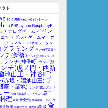
ラウド
WS
kintone(キントーン)
EC-CUBE
l
RaspberryPi
python
PHP
linux
イベン
アナログゲーム
ss
ェット
ゲームマーケ
グルメ
スマホ
ミック
データベー
テレビ番組
ログラミング
ランチ(五反田・
ンチ(新橋)
ランチ(有楽町)
ランチ
ランチ(神保町)
ランチ(秋
田)
ランチ(虎ノ門・西新
溜池山王・神谷町)
(赤坂・溜池山王)
ラ
銀座・築地)
ランチ限定グルメ
ュー
息子
娘は誰にもやらん
人狼
料理
未分類
映画
機械学習・ディープ
食
読書
糖質制限
自作アプリ
自作物