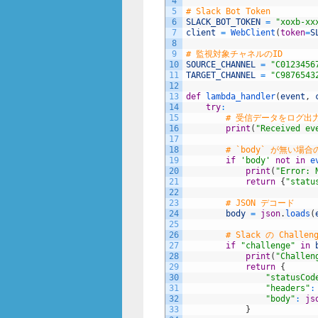
4
5
# Slack Bot Token
6
SLACK_BOT_TOKEN
=
"xoxb-xx
7
client
=
WebClient
(
token
=
S
8
9
# 監視対象チャネルのID
10
SOURCE_CHANNEL
=
"C0123456
11
TARGET_CHANNEL
=
"C9876543
12
13
def
lambda_handler
(
event
,
14
try
:
15
# 受信データをログ出
16
print
(
"Received ev
17
18
# `body` が無い
19
if
'body'
not
in
e
20
print
(
"Error: 
21
return
{
"statu
22
23
# JSON デコード
24
body
=
json
.
loads
(
25
26
# Slack の Challe
27
if
"challenge"
in
28
print
(
"Challen
29
return
{
30
"statusCod
31
"headers"
:
32
"body"
:
js
33
}