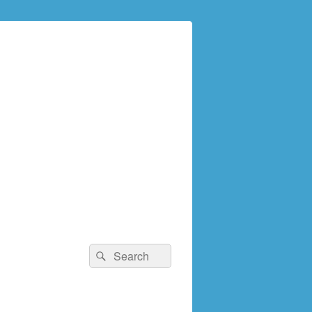
検
検
索:
索