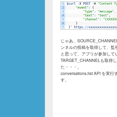
1
$curl
-
X
POST
-
H
"Content-T
2
"event"
:
{
3
"type"
:
"message"
,
4
"text"
:
"test"
,
5
"channel"
:
"CXXXXX
6
}
7
}
'
https
:
/
/
xxxxxxxxxxxxxxx
じゃあ、SOURCE_CHAN
ンネルの投稿を取得して、監
と思って、アプリが参加して
TARGET_CHANNELも
た・・・。
conversations.list AP
す。