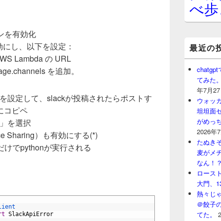
べ歩
ョンを有効化
s」を有効にし、以下を設定：
最近の
WS Lambda の URL
chat
essage.channels を追加。
てみた
年7月2
URLを設定して、slackが投稿されたらポストす
ウォッ
にコピペ
坦坦面セ
がめっ
）」を選択
2026年
urce Sharing）も有効にする(*)
たぬきそ
けでpythonが実行される
麦がメ
なん！
ロースト
大門、1
熱々じゃ
＠餃子
lient
てた。
rt
SlackApiError