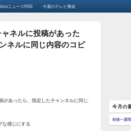
ahooニュースRSS
今週のテレビ番組
のチャネルに投稿があった
ンネルに同じ内容のコピ
に投稿があったら、指定したチャンネルに同じ
メ
今月の
イ
ン
サ
前後一週
ブな感じにする
イ
ド