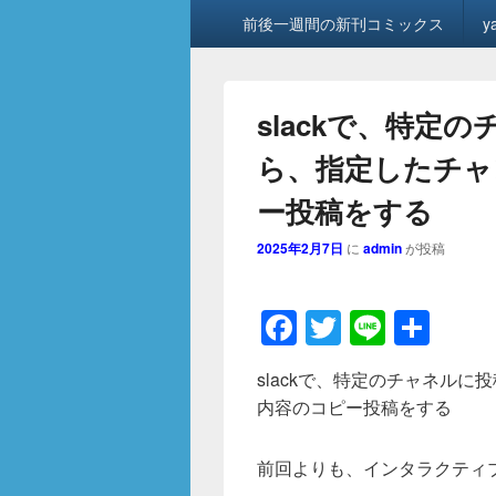
メ
前後一週間の新刊コミックス
y
イ
ン
メ
ニ
slackで、特定
ュ
ー
ら、指定したチャ
ー投稿をする
2025年2月7日
に
admin
が投稿
F
T
Li
共
a
wi
n
有
slackで、特定のチャネル
c
tt
e
内容のコピー投稿をする
e
er
b
前回よりも、インタラクティ