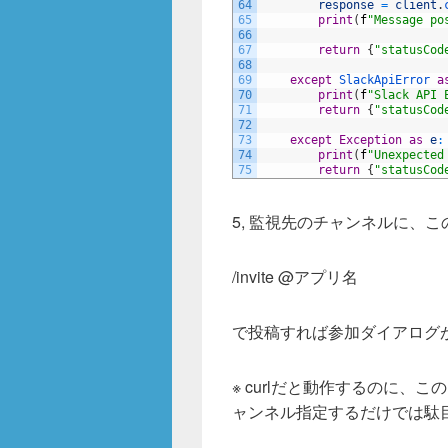
64
response
=
client
.
65
print
(
f
"Message po
66
67
return
{
"statusCod
68
69
except
SlackApiError 
a
70
print
(
f
"Slack API 
71
return
{
"statusCod
72
73
except
Exception
as
e
:
74
print
(
f
"Unexpected
75
return
{
"statusCod
5, 監視先のチャンネルに、
/invite @アプリ名
で投稿すれば参加ダイアログ
※ curlだと動作するのに、
ャンネル指定するだけでは駄目