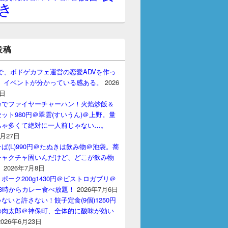
き
投稿
gptで、ボドゲカフェ運営の恋愛ADVを作っ
。 イベントが分かっている感ある。
2026
7日
カでファイヤーチャーハン！火焰炒飯＆
ット980円＠翠雲(すいうん)＠上野。量
ちゃ多くて絶対に一人前じゃない…。
7月27日
ば(L)990円＠たぬきは飲み物＠池袋。蕎
チャクチャ固いんだけど、どこが飲み物
？
2026年7月8日
ポーク200g1430円＠ビストロガブリ＠
3時からカレー食べ放題！
2026年7月6日
ないと許さない！餃子定食(9個)1250円
の肉太郎＠神保町、全体的に酸味が効い
2026年6月23日