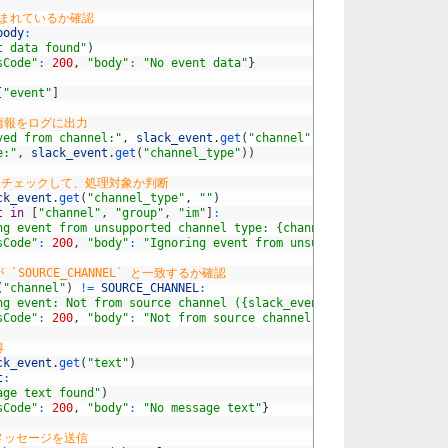
が含まれているか確認
body
:
t data found"
)
sCode"
:
200
,
"body"
:
"No event data"
}
[
"event"
]
情報をログに出力
ved from channel:"
,
slack_event
.
get
(
"channel"
)
)
e:"
,
slack_event
.
get
(
"channel_type"
)
)
pe` をチェックして、処理対象か判断
ck_event
.
get
(
"channel_type"
,
""
)
t
in
[
"channel"
,
"group"
,
"im"
]
:
ng event from unsupported channel type: {channel_type}"
)
sCode"
:
200
,
"body"
:
"Ignoring event from unsupported channel ty
`SOURCE_CHANNEL` と一致するか確認
(
"channel"
)
!=
SOURCE_CHANNEL
:
ng event: Not from source channel ({slack_event.get('channel')})
sCode"
:
200
,
"body"
:
"Not from source channel"
}
得
ck_event
.
get
(
"text"
)
t
:
age text found"
)
sCode"
:
200
,
"body"
:
"No message text"
}
メッセージを送信