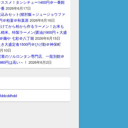
ススメ！タンシチュー1400円＠一番館
十番
2026年6月17日
煮込みセット(猪肘飯＝ジュージョウファ
00円＠柏宴＠秋葉原
2026年6月16日
受けてから粉から作るラーメン！お米も
精米。特製ラーメン(醤油)1900円＋大盛
円＠麺や 七彩＠八丁堀
2026年6月15日
き大盛定食1500円＠ひげ勘＠神保町
6月10日
間営業のソルロンタン専門店、一龍別館＠
980円は高い～！
2026年6月2日
 fddcddhdd