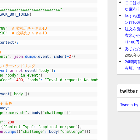
ここはオ
＠麻布
xxxxxxxxxxxxxxxxxxxxxxxxxxxx"
LACK_BOT_TOKEN
)
豚すね
ン)11
注文を
789"
# 監視元チャネルID
210"
# 投稿先チャネルID
玄米から
り100
context
)
:
あじたた
力
2026年
ent:"
,
json
.
dumps
(
event
,
indent
=
2
)
)
24時
場合のエラーハンドリング
赤坂。1
vent 
or
not
event
[
'body'
]
:
No 'body' in event"
)
sCode"
:
400
,
"body"
:
"Invalid request: No body"
}
twitter
event
[
'body'
]
)
nge 応答
Tweets by
body
:
ge received:"
,
body
[
"challenge"
]
)
e"
:
200
,
{
"Content-Type"
:
"application/json"
}
,
on
.
dumps
(
{
"challenge"
:
body
[
"challenge"
]
}
)