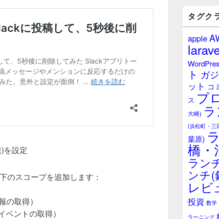
バ
ー
タグク
ウ
ィ
A
apple
ジ
larave
ェ
ッ
WordPre
ト
ト
ガジ
エ
ット
リ
コ
プ
ア
ス
ラ
大崎)
(浜松町・三
葉原)
橋・
限)を設定
ランチ
ンチ(
ns」で以下のスコープを追加します：
レビ
投資
ル情報の取得）
数学
セージイベントの取得）
ラーニング