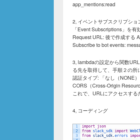
app_mentions:read
2, イベントサブスクリプシ
「Event Subscription
Request URL: 後で作成する A
Subscribe to bot events: m
3, lambdaの設定から関数
る先を取得して、手順２の所
認証タイプ: 「なし（NONE
CORS（Cross-Origin Reso
これで、URLにアクセスするだ
4, コーディング
1
import
json
2
from
slack_sdk 
import
WebC
3
from
slack_sdk
.
errors 
impo