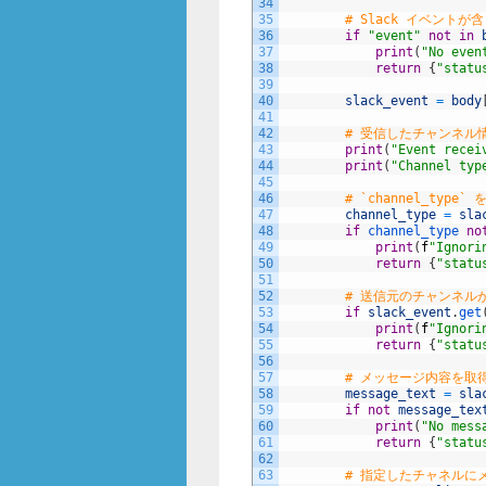
34
35
# Slack イベント
36
if
"event"
not
in
37
print
(
"No even
38
return
{
"statu
39
40
slack_event
=
body
41
42
# 受信したチャンネル
43
print
(
"Event recei
44
print
(
"Channel typ
45
46
# `channel_ty
47
channel_type
=
sla
48
if
channel_type 
no
49
print
(
f
"Ignori
50
return
{
"statu
51
52
# 送信元のチャンネルが 
53
if
slack_event
.
get
54
print
(
f
"Ignori
55
return
{
"statu
56
57
# メッセージ内容を取
58
message_text
=
sla
59
if
not
message_tex
60
print
(
"No mess
61
return
{
"statu
62
63
# 指定したチャネルに