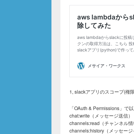
o
o
k
1, slackアプリのスコープ(権
「OAuth & Permissio
chat:write（メッセージ送信）
channels:read（チャンネ
channels:history（メッ