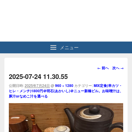
メニュー
画
← 前へ
次へ →
像
2025-07-24 11.30.55
ナ
ビ
公開日時:
2025年7月24日
@
960 × 1280
カテゴリー:
MIX定食(串カツ・
ヒレ・メンチ)1800円＠明石(あかいし)＠ニュー新橋ビル。お味噌汁は、
ゲ
豚汁orなめこ汁を選べる
ー
シ
ョ
ン