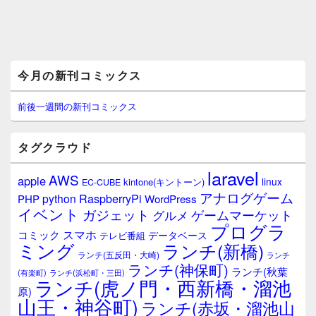
メ
今月の新刊コミックス
イ
ン
サ
前後一週間の新刊コミックス
イ
ド
バ
タグクラウド
ー
ウ
laravel
AWS
apple
ィ
linux
kintone(キントーン)
EC-CUBE
ジ
アナログゲーム
RaspberryPi
python
PHP
WordPress
ェ
イベント
ガジェット
ゲームマーケット
グルメ
ッ
プログラ
ト
スマホ
コミック
データベース
テレビ番組
エ
ミング
ランチ(新橋)
ランチ(五反田・大崎)
ランチ
リ
ランチ(神保町)
ア
ランチ(秋葉
(有楽町)
ランチ(浜松町・三田)
ランチ(虎ノ門・西新橋・溜池
原)
山王・神谷町)
ランチ(赤坂・溜池山