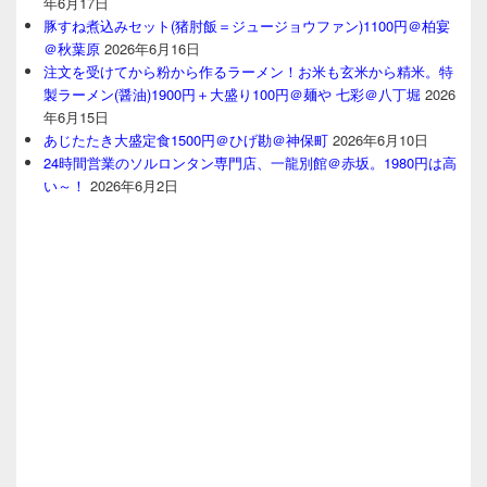
年6月17日
豚すね煮込みセット(猪肘飯＝ジュージョウファン)1100円＠柏宴
＠秋葉原
2026年6月16日
注文を受けてから粉から作るラーメン！お米も玄米から精米。特
製ラーメン(醤油)1900円＋大盛り100円＠麺や 七彩＠八丁堀
2026
年6月15日
あじたたき大盛定食1500円＠ひげ勘＠神保町
2026年6月10日
24時間営業のソルロンタン専門店、一龍別館＠赤坂。1980円は高
い～！
2026年6月2日