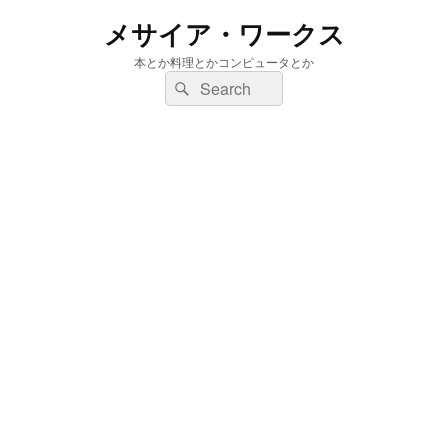
メサイア・ワークス
本とか料理とかコンピュータとか
検
検
索:
索