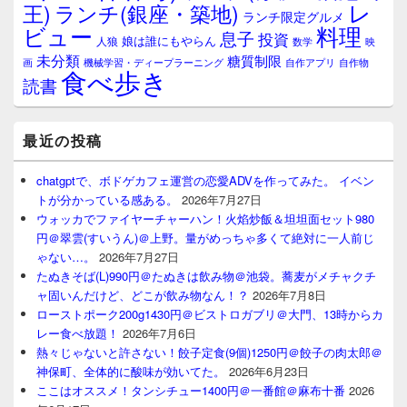
レ
王)
ランチ(銀座・築地)
ランチ限定グルメ
料理
ビュー
息子
投資
娘は誰にもやらん
人狼
数学
映
未分類
糖質制限
画
自作アプリ
自作物
機械学習・ディープラーニング
食べ歩き
読書
最近の投稿
chatgptで、ボドゲカフェ運営の恋愛ADVを作ってみた。 イベン
トが分かっている感ある。
2026年7月27日
ウォッカでファイヤーチャーハン！火焰炒飯＆坦坦面セット980
円＠翠雲(すいうん)＠上野。量がめっちゃ多くて絶対に一人前じ
ゃない…。
2026年7月27日
たぬきそば(L)990円＠たぬきは飲み物＠池袋。蕎麦がメチャクチ
ャ固いんだけど、どこが飲み物なん！？
2026年7月8日
ローストポーク200g1430円＠ビストロガブリ＠大門、13時からカ
レー食べ放題！
2026年7月6日
熱々じゃないと許さない！餃子定食(9個)1250円＠餃子の肉太郎＠
神保町、全体的に酸味が効いてた。
2026年6月23日
ここはオススメ！タンシチュー1400円＠一番館＠麻布十番
2026