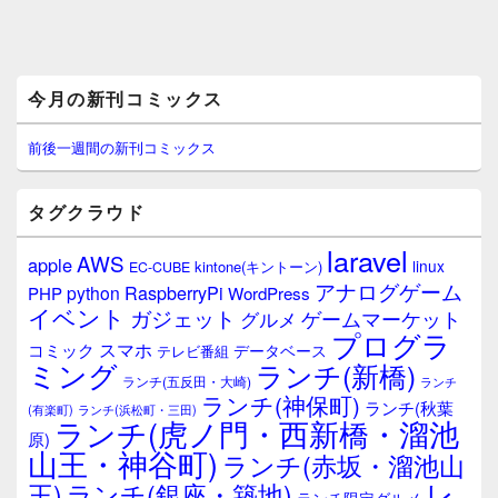
メ
今月の新刊コミックス
イ
ン
サ
前後一週間の新刊コミックス
イ
ド
バ
タグクラウド
ー
ウ
laravel
AWS
apple
ィ
linux
kintone(キントーン)
EC-CUBE
ジ
アナログゲーム
RaspberryPi
python
PHP
WordPress
ェ
イベント
ガジェット
ゲームマーケット
グルメ
ッ
プログラ
ト
スマホ
コミック
データベース
テレビ番組
エ
ミング
ランチ(新橋)
ランチ(五反田・大崎)
ランチ
リ
ランチ(神保町)
ア
ランチ(秋葉
(有楽町)
ランチ(浜松町・三田)
ランチ(虎ノ門・西新橋・溜池
原)
山王・神谷町)
ランチ(赤坂・溜池山
レ
王)
ランチ(銀座・築地)