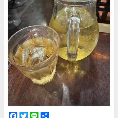
F
T
Li
共