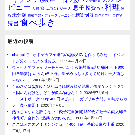
ランチ限定グルメ
料理
ビュー
息子
投資
娘は誰にもやらん
人狼
数学
映
未分類
糖質制限
画
自作アプリ
自作物
機械学習・ディープラーニング
食べ歩き
読書
最近の投稿
chatgptで、ボドゲカフェ運営の恋愛ADVを作ってみた。 イベン
トが分かっている感ある。
2026年7月27日
ウォッカでファイヤーチャーハン！火焰炒飯＆坦坦面セット980
円＠翠雲(すいうん)＠上野。量がめっちゃ多くて絶対に一人前じ
ゃない…。
2026年7月27日
たぬきそば(L)990円＠たぬきは飲み物＠池袋。蕎麦がメチャクチ
ャ固いんだけど、どこが飲み物なん！？
2026年7月8日
ローストポーク200g1430円＠ビストロガブリ＠大門、13時からカ
レー食べ放題！
2026年7月6日
熱々じゃないと許さない！餃子定食(9個)1250円＠餃子の肉太郎＠
神保町、全体的に酸味が効いてた。
2026年6月23日
ここはオススメ！タンシチュー1400円＠一番館＠麻布十番
2026
年6月17日