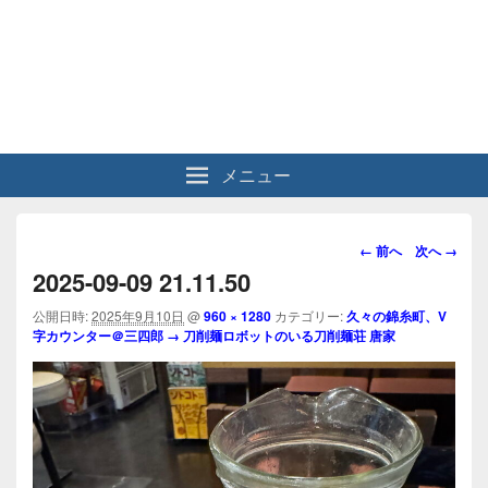
メニュー
画
← 前へ
次へ →
像
2025-09-09 21.11.50
ナ
ビ
公開日時:
2025年9月10日
@
960 × 1280
カテゴリー:
久々の錦糸町、V
字カウンター＠三四郎 → 刀削麺ロボットのいる刀削麺荘 唐家
ゲ
ー
シ
ョ
ン