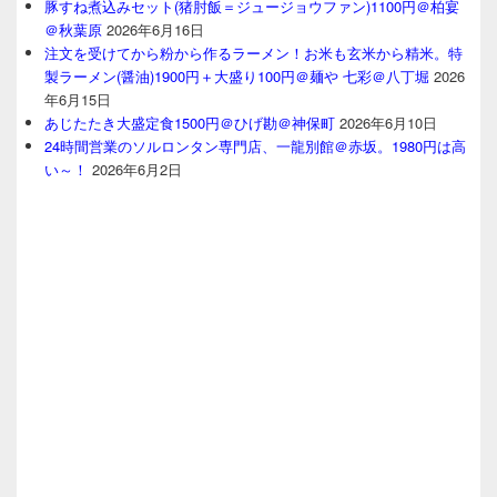
豚すね煮込みセット(猪肘飯＝ジュージョウファン)1100円＠柏宴
＠秋葉原
2026年6月16日
注文を受けてから粉から作るラーメン！お米も玄米から精米。特
製ラーメン(醤油)1900円＋大盛り100円＠麺や 七彩＠八丁堀
2026
年6月15日
あじたたき大盛定食1500円＠ひげ勘＠神保町
2026年6月10日
24時間営業のソルロンタン専門店、一龍別館＠赤坂。1980円は高
い～！
2026年6月2日