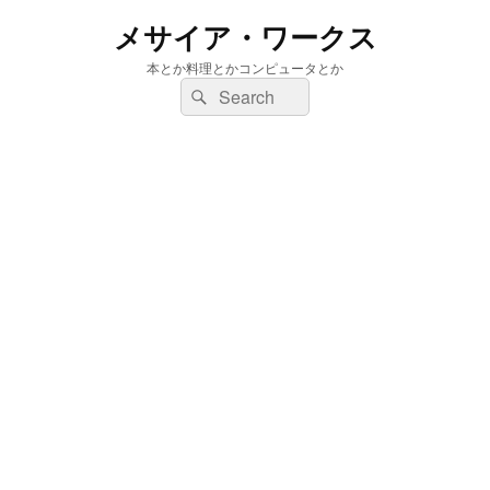
メサイア・ワークス
本とか料理とかコンピュータとか
検
検
索:
索