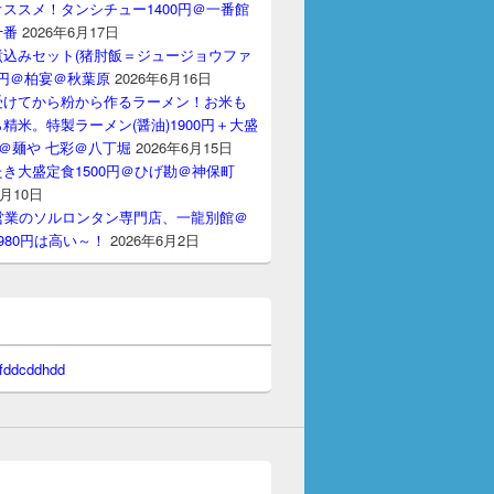
ススメ！タンシチュー1400円＠一番館
十番
2026年6月17日
煮込みセット(猪肘飯＝ジュージョウファ
00円＠柏宴＠秋葉原
2026年6月16日
受けてから粉から作るラーメン！お米も
精米。特製ラーメン(醤油)1900円＋大盛
円＠麺や 七彩＠八丁堀
2026年6月15日
き大盛定食1500円＠ひげ勘＠神保町
6月10日
間営業のソルロンタン専門店、一龍別館＠
980円は高い～！
2026年6月2日
 fddcddhdd