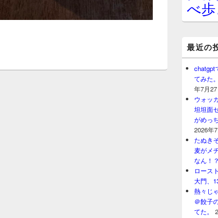
べ歩
最近の
chat
てみた
年7月2
ウォッ
坦坦面セ
がめっ
2026年
たぬきそ
麦がメ
なん！
ロースト
大門、1
熱々じゃ
＠餃子
てた。