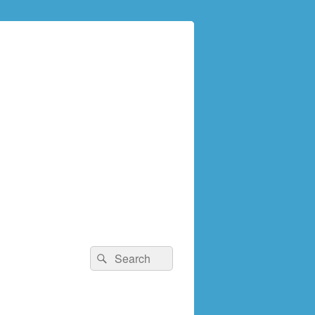
検
検
索:
索