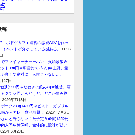
き
投稿
gptで、ボドゲカフェ運営の恋愛ADVを作っ
。 イベントが分かっている感ある。
2026
7日
カでファイヤーチャーハン！火焰炒飯＆
ット980円＠翠雲(すいうん)＠上野。量
ちゃ多くて絶対に一人前じゃない…。
7月27日
ば(L)990円＠たぬきは飲み物＠池袋。蕎
チャクチャ固いんだけど、どこが飲み物
？
2026年7月8日
ポーク200g1430円＠ビストロガブリ＠
3時からカレー食べ放題！
2026年7月6日
ないと許さない！餃子定食(9個)1250円
の肉太郎＠神保町、全体的に酸味が効い
2026年6月23日