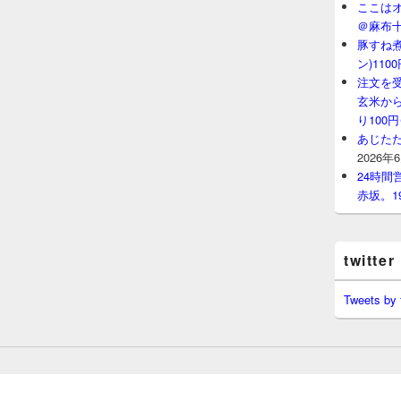
ここはオ
＠麻布
豚すね
ン)11
注文を
玄米から
り100
あじたた
2026年
24時
赤坂。1
twitter
Tweets by