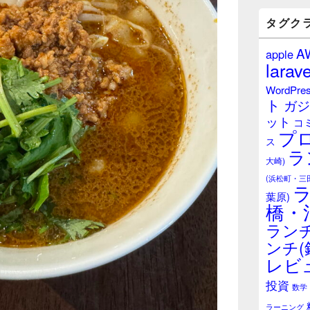
バ
ー
タグク
ウ
ィ
A
apple
ジ
larave
ェ
ッ
WordPre
ト
ト
ガジ
エ
ット
リ
コ
プ
ア
ス
ラ
大崎)
(浜松町・三
葉原)
橋・
ランチ
ンチ(
レビ
投資
数学
ラーニング