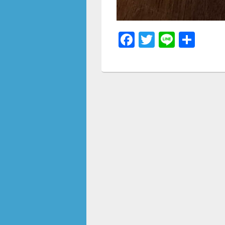
F
T
Li
共
a
wi
n
有
c
tt
e
e
er
b
o
o
k