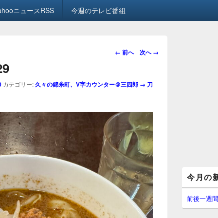
ahooニュースRSS
今週のテレビ番組
画
← 前へ
次へ →
像
29
ナ
ビ
0
カテゴリー:
久々の錦糸町、V字カウンター＠三四郎 → 刀
ゲ
ー
シ
ョ
ン
メ
今月の
イ
ン
サ
前後一週
イ
ド