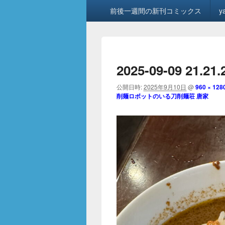
メ
前後一週間の新刊コミックス
y
イ
ン
メ
ニ
ュ
2025-09-09 21.21.
ー
公開日時:
2025年9月10日
@
960 × 128
削麺ロボットのいる刀削麺荘 唐家