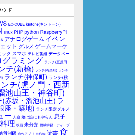
ラウド
WS
kintone(キントーン)
EC-CUBE
l
RaspberryPi
python
PHP
linux
イベン
アナログゲーム
ss
ェット
ゲームマーケ
グルメ
スマホ
ミック
データベー
テレビ番組
ログラミング
ランチ(五反田・
ンチ(新橋)
ランチ(有楽町)
ランチ
ランチ(神保町)
ランチ(秋
田)
ランチ(虎ノ門・西新
溜池山王・神谷町)
(赤坂・溜池山王)
ラ
銀座・築地)
ランチ限定グルメ
ュー
息子
娘は誰にもやらん
人狼
料理
未分類
映画
機械学習・ディープ
食
読書
糖質制限
自作アプリ
自作物