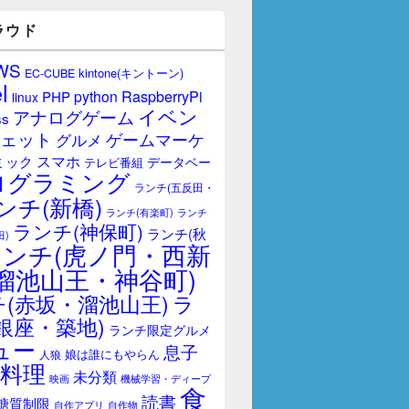
ラウド
WS
kintone(キントーン)
EC-CUBE
l
RaspberryPi
python
PHP
linux
イベン
アナログゲーム
ss
ェット
ゲームマーケ
グルメ
スマホ
ミック
データベー
テレビ番組
ログラミング
ランチ(五反田・
ンチ(新橋)
ランチ(有楽町)
ランチ
ランチ(神保町)
ランチ(秋
田)
ランチ(虎ノ門・西新
溜池山王・神谷町)
(赤坂・溜池山王)
ラ
銀座・築地)
ランチ限定グルメ
ュー
息子
娘は誰にもやらん
人狼
料理
未分類
映画
機械学習・ディープ
食
読書
糖質制限
自作アプリ
自作物