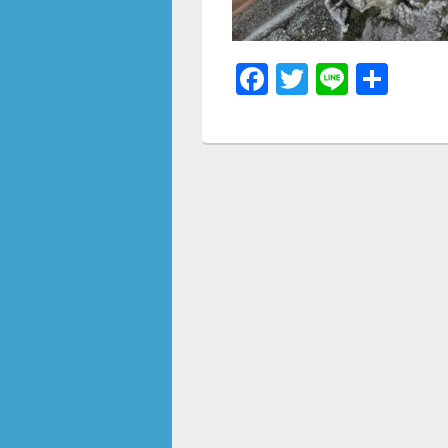
F
T
Li
共
a
wi
n
有
c
tt
e
e
er
b
o
o
k