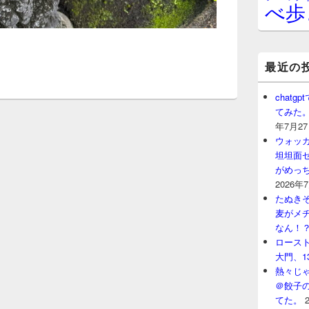
べ歩
最近の
chat
てみた
年7月2
ウォッ
坦坦面セ
がめっ
2026年
たぬきそ
麦がメ
なん！
ロースト
大門、1
熱々じゃ
＠餃子
てた。