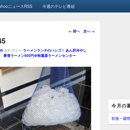
ahooニュースRSS
今週のテレビ番組
画
← 前へ
次へ →
像
45
ナ
ビ
80
カテゴリー:
ラーメンランチのハシゴ！ あん肝冷やし
ゲ
 → 豚骨ラーメン500円＠秋葉原ラーメンセンター
ー
シ
ョ
ン
メ
今月の
イ
ン
サ
前後一週
イ
ド