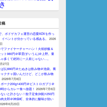
き
投稿
gptで、ボドゲカフェ運営の恋愛ADVを作っ
。 イベントが分かっている感ある。
2026
7日
カでファイヤーチャーハン！火焰炒飯＆
ット980円＠翠雲(すいうん)＠上野。量
ちゃ多くて絶対に一人前じゃない…。
7月27日
ば(L)990円＠たぬきは飲み物＠池袋。蕎
チャクチャ固いんだけど、どこが飲み物
？
2026年7月8日
ポーク200g1430円＠ビストロガブリ＠
3時からカレー食べ放題！
2026年7月6日
ないと許さない！餃子定食(9個)1250円
の肉太郎＠神保町、全体的に酸味が効い
2026年6月23日