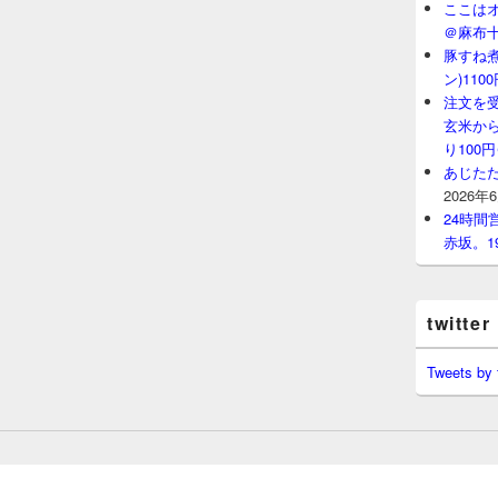
ここはオ
＠麻布
豚すね
ン)11
注文を
玄米から
り100
あじたた
2026年
24時
赤坂。1
twitter
Tweets by