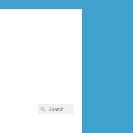
検
検
索:
索