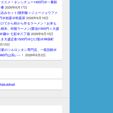
ススメ！タンシチュー1400円＠一番館
十番
2026年6月17日
煮込みセット(猪肘飯＝ジュージョウファ
00円＠柏宴＠秋葉原
2026年6月16日
受けてから粉から作るラーメン！お米も
精米。特製ラーメン(醤油)1900円＋大盛
円＠麺や 七彩＠八丁堀
2026年6月15日
き大盛定食1500円＠ひげ勘＠神保町
6月10日
間営業のソルロンタン専門店、一龍別館＠
980円は高い～！
2026年6月2日
 fddcddhdd