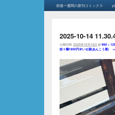
メ
前後一週間の新刊コミックス
y
イ
ン
メ
ニ
ュ
2025-10-14 11.30.
ー
公開日時:
2025年10月14日
@
960 × 12
担々麺1800円＠いせ源(あんこう屋)