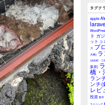
バ
ー
タグク
ウ
ィ
A
apple
ジ
larave
ェ
ッ
WordPre
ト
ト
ガジ
エ
ット
リ
コ
プ
ア
ス
ラ
大崎)
(浜松町・三
葉原)
橋・
ランチ
ンチ(
レビ
投資
数学
ラーニング