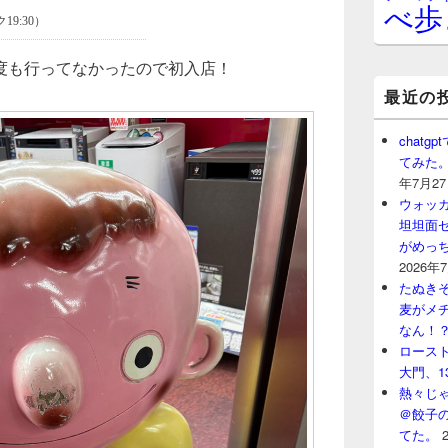
べ歩
度も行ってなかったので初入店！
最近の
chat
てみた
年7月2
ウォッ
坦坦面セ
がめっ
2026年
たぬきそ
麦がメ
なん！
ロースト
大門、1
熱々じゃ
＠餃子
てた。