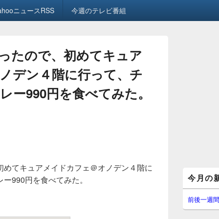
ahooニュースRSS
今週のテレビ番組
ったので、初めてキュア
ノデン４階に行って、チ
レー990円を食べてみた。
初めてキュアメイドカフェ＠オノデン４階に
メ
今月の
ー990円を食べてみた。
イ
ン
サ
前後一週
イ
ド