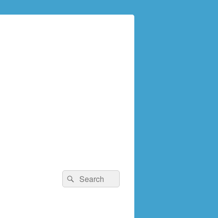
検
検
索:
索