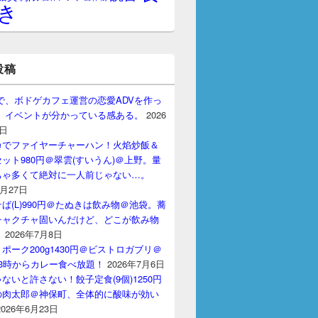
き
投稿
gptで、ボドゲカフェ運営の恋愛ADVを作っ
。 イベントが分かっている感ある。
2026
7日
カでファイヤーチャーハン！火焰炒飯＆
ット980円＠翠雲(すいうん)＠上野。量
ちゃ多くて絶対に一人前じゃない…。
7月27日
ば(L)990円＠たぬきは飲み物＠池袋。蕎
チャクチャ固いんだけど、どこが飲み物
？
2026年7月8日
ポーク200g1430円＠ビストロガブリ＠
3時からカレー食べ放題！
2026年7月6日
ないと許さない！餃子定食(9個)1250円
の肉太郎＠神保町、全体的に酸味が効い
2026年6月23日