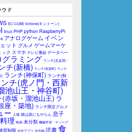
ラウド
WS
kintone(キントーン)
EC-CUBE
l
RaspberryPi
python
PHP
linux
イベン
アナログゲーム
ss
ェット
ゲームマーケ
グルメ
スマホ
ミック
データベー
テレビ番組
ログラミング
ランチ(五反田・
ンチ(新橋)
ランチ(有楽町)
ランチ
ランチ(神保町)
ランチ(秋
田)
ランチ(虎ノ門・西新
溜池山王・神谷町)
(赤坂・溜池山王)
ラ
銀座・築地)
ランチ限定グルメ
ュー
息子
娘は誰にもやらん
人狼
料理
未分類
映画
機械学習・ディープ
食
読書
糖質制限
自作アプリ
自作物