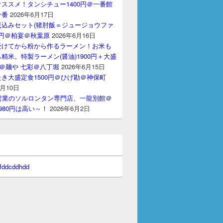
ススメ！タンシチュー1400円＠一番館
十番
2026年6月17日
煮込みセット(猪肘飯＝ジュージョウファ
00円＠柏宴＠秋葉原
2026年6月16日
受けてから粉から作るラーメン！お米も
精米。特製ラーメン(醤油)1900円＋大盛
円＠麺や 七彩＠八丁堀
2026年6月15日
き大盛定食1500円＠ひげ勘＠神保町
6月10日
間営業のソルロンタン専門店、一龍別館＠
980円は高い～！
2026年6月2日
 fddcddhdd