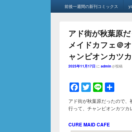
メ
前後一週間の新刊コミックス
y
イ
ン
メ
ニ
アド街が秋葉原だ
ュ
ー
メイドカフェ＠オ
ャンピオンカツカ
2025年11月17日
に
admin
が投稿
F
T
Li
共
a
wi
n
有
アド街が秋葉原だったので、
c
tt
e
行って、チャンピオンカツカレ
e
er
b
CURE MAID CAFE