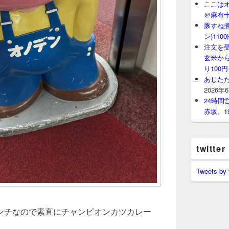
ここはオ
＠麻布
豚すね
ン)11
注文を
玄米から
り100
あじたた
2026年
24時
赤坂。1
twitter
Tweets by
ンチなので素直にチャンピオンカツカレー