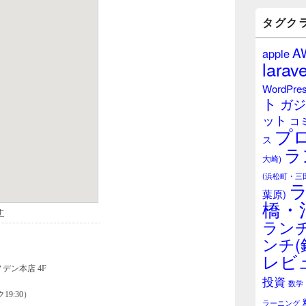
バ
ー
タグク
ウ
ィ
A
apple
ジ
larave
ェ
ッ
WordPre
ト
ト
ガジ
エ
ット
リ
コ
プ
ア
ス
ラ
大崎)
(浜松町・三
葉原)
橋・
ランチ
ンチ(
レビ
投資
数学
ラーニング