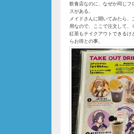
飲食店なのに、なぜか同じフ
スがある。
メイドさんに聞いてみたら、
用なので、ここで注文して、
紅茶もテイクアウトできるけ
らお得との事。