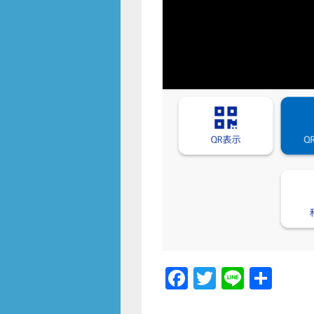
F
T
Li
共
a
wi
n
有