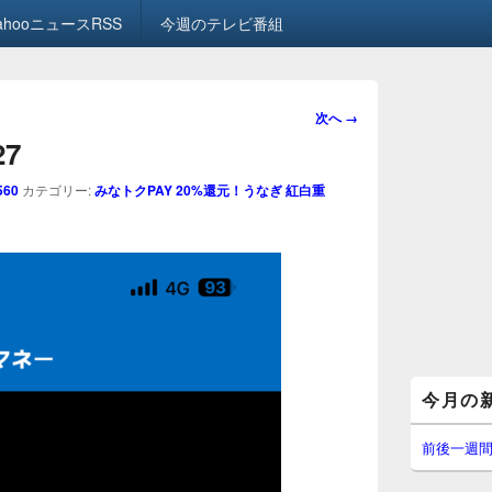
ahooニュースRSS
今週のテレビ番組
画
次へ →
像
27
ナ
ビ
560
カテゴリー:
みなトクPAY 20%還元！うなぎ 紅白重
ゲ
ー
シ
ョ
ン
メ
今月の
イ
ン
サ
前後一週
イ
ド