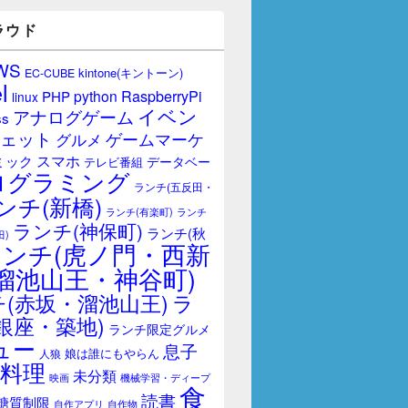
ラウド
WS
kintone(キントーン)
EC-CUBE
l
RaspberryPi
python
PHP
linux
イベン
アナログゲーム
ss
ェット
ゲームマーケ
グルメ
スマホ
ミック
データベー
テレビ番組
ログラミング
ランチ(五反田・
ンチ(新橋)
ランチ(有楽町)
ランチ
ランチ(神保町)
ランチ(秋
田)
ランチ(虎ノ門・西新
溜池山王・神谷町)
(赤坂・溜池山王)
ラ
銀座・築地)
ランチ限定グルメ
ュー
息子
娘は誰にもやらん
人狼
料理
未分類
映画
機械学習・ディープ
食
読書
糖質制限
自作アプリ
自作物