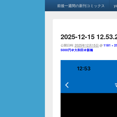
メ
前後一週間の新刊コミックス
y
イ
ン
メ
ニ
ュ
2025-12-15 12.53.
ー
公開日時:
2025年12月15日
@
1181 × 2
5000円＠大和田＠新橋