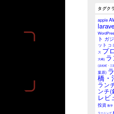
バ
ー
タグク
ウ
ィ
A
apple
ジ
larave
ェ
ッ
WordPre
ト
ト
ガジ
エ
ット
リ
コ
プ
ア
ス
ラ
大崎)
(浜松町・三
葉原)
橋・
ランチ
ンチ(
レビ
投資
数学
ラーニング