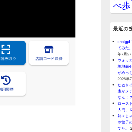
べ歩
最近の
chat
てみた
年7月2
ウォッ
坦坦面セ
がめっ
2026年
たぬきそ
麦がメ
なん！
ロースト
大門、1
熱々じゃ
＠餃子
てた。