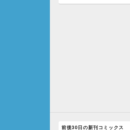
c
tt
e
e
er
b
o
o
k
前後30日の新刊コミックス