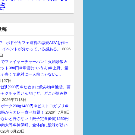
き
投稿
gptで、ボドゲカフェ運営の恋愛ADVを作っ
。 イベントが分かっている感ある。
2026
7日
カでファイヤーチャーハン！火焰炒飯＆
ット980円＠翠雲(すいうん)＠上野。量
ちゃ多くて絶対に一人前じゃない…。
7月27日
ば(L)990円＠たぬきは飲み物＠池袋。蕎
チャクチャ固いんだけど、どこが飲み物
？
2026年7月8日
ポーク200g1430円＠ビストロガブリ＠
3時からカレー食べ放題！
2026年7月6日
ないと許さない！餃子定食(9個)1250円
の肉太郎＠神保町、全体的に酸味が効い
2026年6月23日