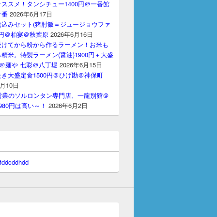
ススメ！タンシチュー1400円＠一番館
十番
2026年6月17日
煮込みセット(猪肘飯＝ジュージョウファ
00円＠柏宴＠秋葉原
2026年6月16日
受けてから粉から作るラーメン！お米も
精米。特製ラーメン(醤油)1900円＋大盛
円＠麺や 七彩＠八丁堀
2026年6月15日
き大盛定食1500円＠ひげ勘＠神保町
6月10日
間営業のソルロンタン専門店、一龍別館＠
980円は高い～！
2026年6月2日
 fddcddhdd