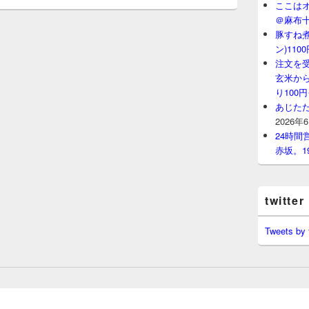
ここはオ
＠麻布
豚すね
ン)11
注文を
玄米から
り100
あじたた
2026年
24時
赤坂。1
twitter
Tweets by