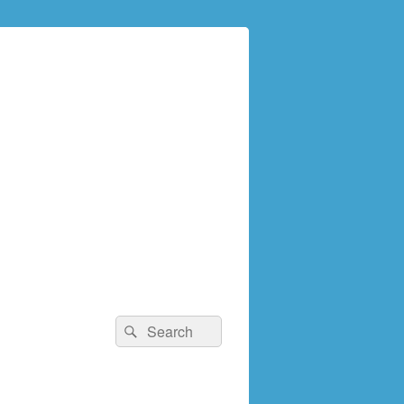
検
検
索:
索