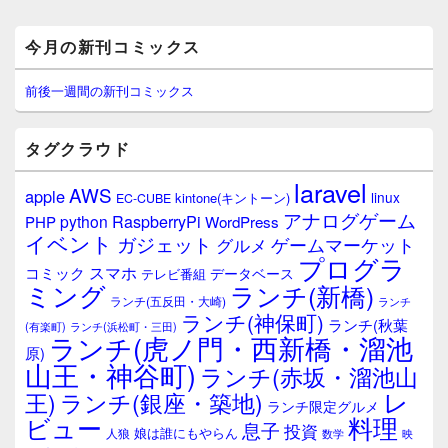
メ
今月の新刊コミックス
イ
ン
サ
前後一週間の新刊コミックス
イ
ド
バ
タグクラウド
ー
ウ
laravel
AWS
apple
ィ
linux
kintone(キントーン)
EC-CUBE
ジ
アナログゲーム
RaspberryPi
python
PHP
WordPress
ェ
イベント
ガジェット
ゲームマーケット
グルメ
ッ
プログラ
ト
スマホ
コミック
データベース
テレビ番組
エ
ミング
ランチ(新橋)
ランチ(五反田・大崎)
ランチ
リ
ランチ(神保町)
ア
ランチ(秋葉
(有楽町)
ランチ(浜松町・三田)
ランチ(虎ノ門・西新橋・溜池
原)
山王・神谷町)
ランチ(赤坂・溜池山
レ
王)
ランチ(銀座・築地)
ランチ限定グルメ
料理
ビュー
息子
投資
娘は誰にもやらん
人狼
数学
映