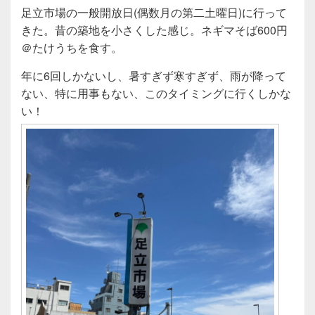
a
wi
n
有
足立市場の一般開放日(偶数月の第二土曜日)に行って
c
tt
e
きた。昔の築地を小さくした感じ。ネギマそば600円
e
er
＠たけうちを食す。
b
年に6回しかないし、暑すぎず寒すぎず、雨が降って
o
ない、特に用事もない、このタイミングに行くしかな
o
い！
k