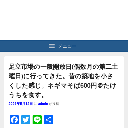
メニュー
足立市場の一般開放日(偶数月の第二土
曜日)に行ってきた。昔の築地を小さ
くした感じ。ネギマそば600円＠たけ
うちを食す。
2026年5月12日
に
admin
が投稿
F
T
Li
共