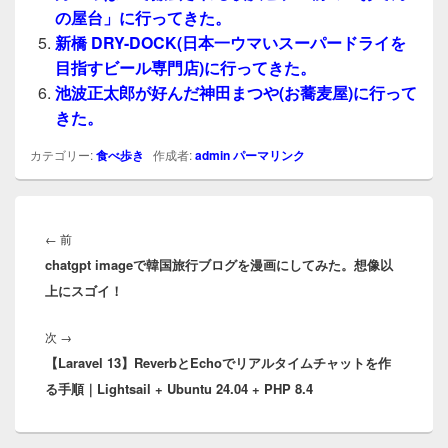
の屋台」に行ってきた。
新橋 DRY-DOCK(日本一ウマいスーパードライを
目指すビール専門店)に行ってきた。
池波正太郎が好んだ神田まつや(お蕎麦屋)に行って
きた。
カテゴリー:
食べ歩き
作成者:
admin
パーマリンク
投
稿
前
←
前
ナ
chatgpt imageで韓国旅行ブログを漫画にしてみた。想像以
の
ビ
上にスゴイ！
投
ゲ
稿:
ー
次
次
→
シ
【Laravel 13】ReverbとEchoでリアルタイムチャットを作
の
ョ
る手順｜Lightsail + Ubuntu 24.04 + PHP 8.4
投
ン
稿: