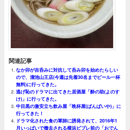
関連記事
なか卯が吉呑みに対抗して呑み卯を始めたらしい
ので、溜池山王店(今週は先着30名までビール一杯
無料)に行ってきた。
逃げ恥のドラマに出てきた居酒屋「酔の助(よのす
け)」に行ってきた。
中目黒の激安立ち飲み屋「晩杯屋(ばんぱいや)」に
行ってきた！
ドラマ化された食の軍師に誘発されて、2016年1
月いっぱいで撤去される横浜ビブレ前の「おでん