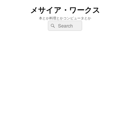
メサイア・ワークス
本とか料理とかコンピュータとか
検
検
索:
索