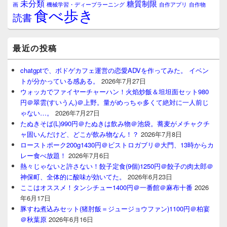
未分類
糖質制限
画
自作アプリ
自作物
機械学習・ディープラーニング
食べ歩き
読書
最近の投稿
chatgptで、ボドゲカフェ運営の恋愛ADVを作ってみた。 イベン
トが分かっている感ある。
2026年7月27日
ウォッカでファイヤーチャーハン！火焰炒飯＆坦坦面セット980
円＠翠雲(すいうん)＠上野。量がめっちゃ多くて絶対に一人前じ
ゃない…。
2026年7月27日
たぬきそば(L)990円＠たぬきは飲み物＠池袋。蕎麦がメチャクチ
ャ固いんだけど、どこが飲み物なん！？
2026年7月8日
ローストポーク200g1430円＠ビストロガブリ＠大門、13時からカ
レー食べ放題！
2026年7月6日
熱々じゃないと許さない！餃子定食(9個)1250円＠餃子の肉太郎＠
神保町、全体的に酸味が効いてた。
2026年6月23日
ここはオススメ！タンシチュー1400円＠一番館＠麻布十番
2026
年6月17日
豚すね煮込みセット(猪肘飯＝ジュージョウファン)1100円＠柏宴
＠秋葉原
2026年6月16日